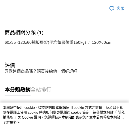
客服
商品相關分類 (1)
60x35~120x60鐵板層架(平均每層荷重150kg)
120X60cm
評價
喜歡這個商品嗎？購買後給他一個好評吧
本分類熱銷
全站排行
本網站中使用 cookie，欲查詢有關本網站使用 cookie 方式之詳情，及若您不希
熱門標籤
望在電腦上使用 cookie 時應如何變更電腦的 cookie 設定，請參閱本網站「
隱私
權條款
」之 Cookie 聲明。您繼續使用本網站即表示您同意本公司得按本網站使
用條款之 Cookie 聲明使用 cookie。
了解更多 >