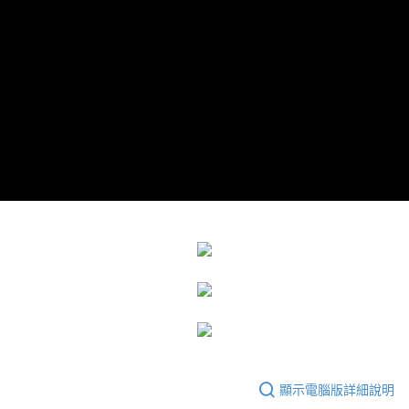
運送方式
成交易。
3.實際核准額度、可分期數及費用金額請依後續交易確認頁面所載為準。
宅配
4.訂單成立30分鐘內，如未前往確認交易或遇審核未通過，訂單將自動取
每筆NT$80，滿NT$599(含以上)免運費
消。如遇「轉專審核」未通過狀況，表示未達大哥付你分期系統評分，恕無
法說明評估內容。
【繳款方式說明】
1.分期款項不併入電信帳單，「大哥付你分期」於每月結算日後寄送繳費提
醒簡訊。
2.透過簡訊連結打開帳單後，可選擇「超商條碼／台灣大直營門市／銀行轉
帳／街口支付／iPASS MONEY」等通路繳費。
【注意事項】
1.本服務係由「台灣大哥大股份有限公司」（以下簡稱本公司）所提供，讓
用戶於交易時，得透過本服務購買商品或服務，並由商店將買賣／分期付款
買賣價金債權讓與本公司後，依約使用本公司帳單繳交帳款。
2.基於同意付款使用「大哥付你分期」之契約關係目的，商店將以您的個人
資料（包含姓名、電話或地址）提供予台灣大哥大進項蒐集、處理及利用，
由本公司與您本人進行分期帳單所需資料之確認、核對及更正。
3.完整用戶服務條款，請詳閱以下連結：
https://oppay.tw/userRule
顯示電腦版詳細說明