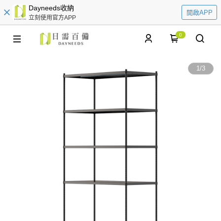
Dayneeds收納
開啟APP
立刻使用官方APP
0
1
/
3