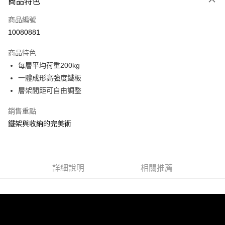
商品特色
信用卡一次付款
商品編號
信用卡分期付款
10080881
3 期 0 利率 每期
NT$1,166
21家銀行
商品特色
合作金庫商業銀行
第一商業銀行
LINE Pay
每層平均荷重200kg
華南商業銀行
彰化商業銀行
一體成形高強度鐵板
Apple Pay
上海商業儲蓄銀行
台北富邦商業銀行
國泰世華商業銀行
兆豐國際商業銀行
層架間距可自由調整
街口支付
臺灣中小企業銀行
台中商業銀行
銷售重點
匯豐（台灣）商業銀行
華泰商業銀行
悠遊付
聯邦商業銀行
遠東國際商業銀行
鐵架與收納的完美術
元大商業銀行
永豐商業銀行
Google Pay
玉山商業銀行
星展（台灣）商業銀行
台新國際商業銀行
中國信託商業銀行
全盈+PAY
台灣樂天信用卡公司
詳細說明
相關推薦
大哥付你分期
相關說明
【大哥付你分期使用說明】
ATM付款
1.本服務由台灣大哥大提供，台灣大哥大用戶可立即使用無須另外申請。
2.付款方式選擇「大哥付你分期」，訂單成立後會自動跳轉到大哥付的交易
流程，驗證手機門號後，選擇欲分期的期數、繳款截止日，確認付款後即完