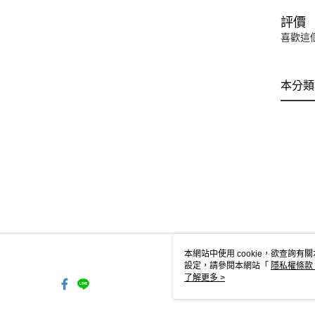
評價
喜歡這
本分類
本網站中使用 cookie，欲查詢有關
設定，請參閱本網站「
隱私權條款
使用 cookie。
了解更多 >