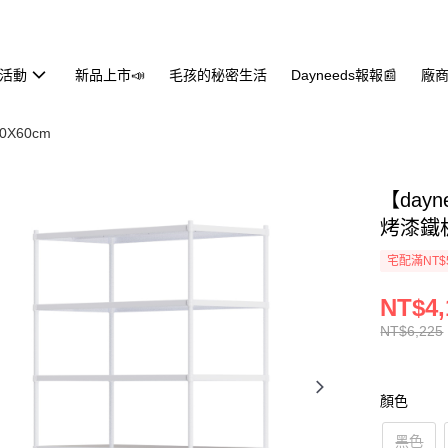
活動
新品上市📣
毛孩的秘密生活
Dayneeds報報📰
廠商
0X60cm
【day
烤漆鐵
宅配滿NT$
NT$4,
NT$6,225
顏色
黑色