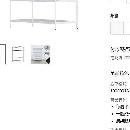
數量
付款與運
宅配滿NT$
付款方式
商品特色
信用卡一
商品編號
10080916
信用卡分
商品特色
3 期 
每層平均
合作金
一體成
LINE Pay
華南商
層架間
Apple Pay
上海商