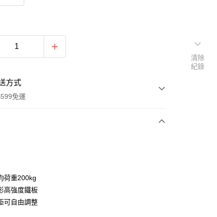
清除
紀錄
送方式
599免運
次付款
期付款
0 利率 每期
NT$1,383
21家銀行
荷重200kg
庫商業銀行
第一商業銀行
形高強度鐵板
業銀行
彰化商業銀行
距可自由調整
業儲蓄銀行
台北富邦商業銀行