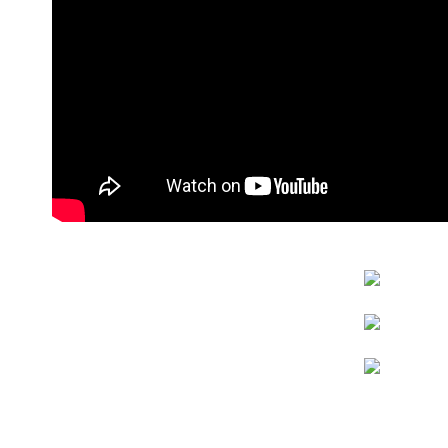
【注意事
1.本服務
用戶於交
款買賣價
2.基於同
資料（包
用，由本
3.完整用