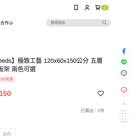
0
合作🤝
needs】極致工藝 120x60x150公分 五層
板架 兩色可選
599免運
150
已賣出：1件
白色