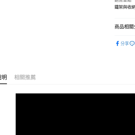
銷售重點
國泰世
街口支付
鐵架與收
臺灣中
匯豐（
悠遊付
聯邦商
商品相關分
元大商
Google Pa
玉山商
60x35~
台新國
全盈+PAY
分享
台灣樂
大哥付你
相關說明
【大哥付
ATM付款
1.本服務
2.付款方
說明
相關推薦
流程，驗
完成交易
運送方式
3.實際核
4.訂單成
宅配
消。如遇
每筆NT$8
無法說明
【繳款方
1.分期款
醒簡訊。
2.透過簡
帳／街口支