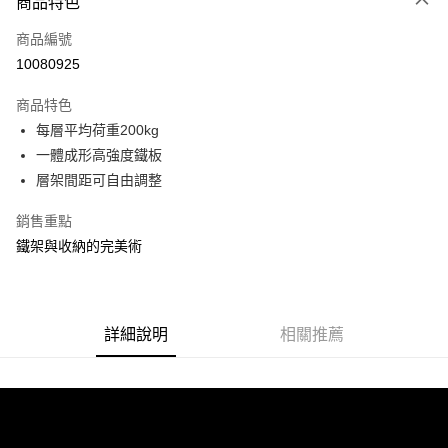
商品特色
信用卡一次付款
商品編號
信用卡分期付款
10080925
3 期 0 利率 每期
NT$1,400
21家銀行
商品特色
合作金庫商業銀行
第一商業銀行
LINE Pay
每層平均荷重200kg
華南商業銀行
彰化商業銀行
一體成形高強度鐵板
Apple Pay
上海商業儲蓄銀行
台北富邦商業銀行
國泰世華商業銀行
兆豐國際商業銀行
層架間距可自由調整
街口支付
臺灣中小企業銀行
台中商業銀行
銷售重點
匯豐（台灣）商業銀行
華泰商業銀行
悠遊付
聯邦商業銀行
遠東國際商業銀行
鐵架與收納的完美術
元大商業銀行
永豐商業銀行
Google Pay
玉山商業銀行
星展（台灣）商業銀行
台新國際商業銀行
中國信託商業銀行
全盈+PAY
台灣樂天信用卡公司
詳細說明
相關推薦
大哥付你分期
相關說明
【大哥付你分期使用說明】
ATM付款
1.本服務由台灣大哥大提供，台灣大哥大用戶可立即使用無須另外申請。
2.付款方式選擇「大哥付你分期」，訂單成立後會自動跳轉到大哥付的交易
流程，驗證手機門號後，選擇欲分期的期數、繳款截止日，確認付款後即完