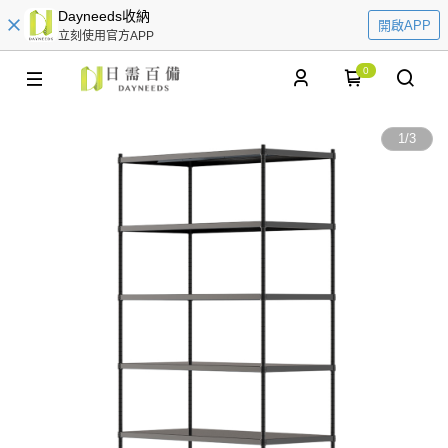
Dayneeds收納
開啟APP
立刻使用官方APP
0
1
/
3