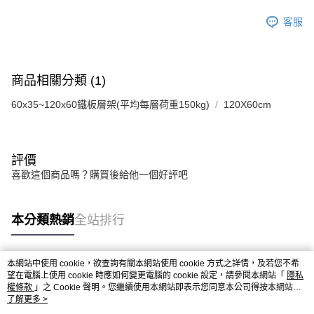
客服
商品相關分類 (1)
60x35~120x60鐵板層架(平均每層荷重150kg)
120X60cm
評價
喜歡這個商品嗎？購買後給他一個好評吧
本分類熱銷
全站排行
本網站中使用 cookie，欲查詢有關本網站使用 cookie 方式之詳情，及若您不希
熱門標籤
望在電腦上使用 cookie 時應如何變更電腦的 cookie 設定，請參閱本網站「
隱私
權條款
」之 Cookie 聲明。您繼續使用本網站即表示您同意本公司得按本網站使
用條款之 Cookie 聲明使用 cookie。
了解更多 >