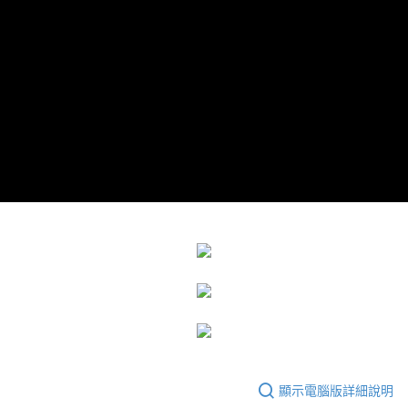
運送方式
成交易。
3.實際核准額度、可分期數及費用金額請依後續交易確認頁面所載為準。
宅配
4.訂單成立30分鐘內，如未前往確認交易或遇審核未通過，訂單將自動取
每筆NT$80，滿NT$599(含以上)免運費
消。如遇「轉專審核」未通過狀況，表示未達大哥付你分期系統評分，恕無
法說明評估內容。
【繳款方式說明】
1.分期款項不併入電信帳單，「大哥付你分期」於每月結算日後寄送繳費提
醒簡訊。
2.透過簡訊連結打開帳單後，可選擇「超商條碼／台灣大直營門市／銀行轉
帳／街口支付／iPASS MONEY」等通路繳費。
【注意事項】
1.本服務係由「台灣大哥大股份有限公司」（以下簡稱本公司）所提供，讓
用戶於交易時，得透過本服務購買商品或服務，並由商店將買賣／分期付款
買賣價金債權讓與本公司後，依約使用本公司帳單繳交帳款。
2.基於同意付款使用「大哥付你分期」之契約關係目的，商店將以您的個人
資料（包含姓名、電話或地址）提供予台灣大哥大進項蒐集、處理及利用，
由本公司與您本人進行分期帳單所需資料之確認、核對及更正。
3.完整用戶服務條款，請詳閱以下連結：
https://oppay.tw/userRule
顯示電腦版詳細說明