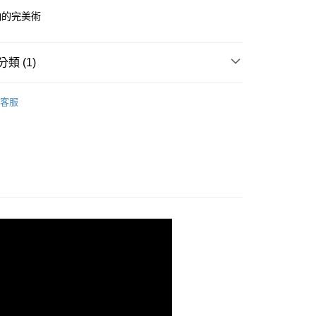
華商業銀行
兆豐國際商業銀行
納的完美術
小企業銀行
台中商業銀行
台灣）商業銀行
華泰商業銀行
業銀行
遠東國際商業銀行
類 (1)
業銀行
永豐商業銀行
y
業銀行
星展（台灣）商業銀行
120x60鐵板層架(平均每層荷重150kg)
120X60cm
際商業銀行
中國信託商業銀行
客服
天信用卡公司
分期
你分期使用說明】
由台灣大哥大提供，台灣大哥大用戶可立即使用無須另外申請。
式選擇「大哥付你分期」，訂單成立後會自動跳轉到大哥付的交易
證手機門號後，選擇欲分期的期數、繳款截止日，確認付款後即
。
准額度、可分期數及費用金額請依後續交易確認頁面所載為準。
立30分鐘內，如未前往確認交易或遇審核未通過，訂單將自動取
「轉專審核」未通過狀況，表示未達大哥付你分期系統評分，恕
0，滿NT$599(含以上)免運費
評估內容。
式說明】
項不併入電信帳單，「大哥付你分期」於每月結算日後寄送繳費提
訊連結打開帳單後，可選擇「超商條碼／台灣大直營門市／銀行轉
付／iPASS MONEY」等通路繳費。