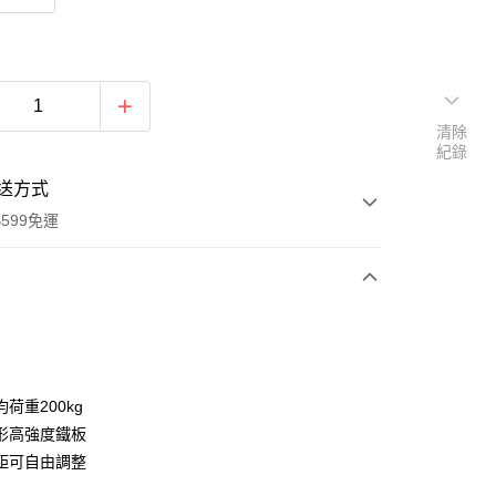
清除
紀錄
送方式
599免運
次付款
期付款
0 利率 每期
NT$1,416
21家銀行
荷重200kg
庫商業銀行
第一商業銀行
形高強度鐵板
業銀行
彰化商業銀行
距可自由調整
業儲蓄銀行
台北富邦商業銀行