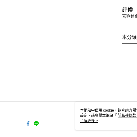
評價
喜歡這
本分類
本網站中使用 cookie，欲查詢有關
設定，請參閱本網站「
隱私權條款
使用 cookie。
了解更多 >