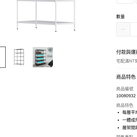
數量
付款與運
宅配滿NT$
付款方式
商品特色
信用卡一
商品編號
10080932
信用卡分
商品特色
3 期 
每層平均
合作金
一體成
LINE Pay
華南商
層架間
Apple Pay
上海商