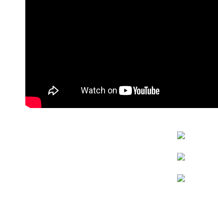
【注意事
1.本服務
用戶於交
款買賣價
2.基於同
資料（包
用，由本
3.完整用