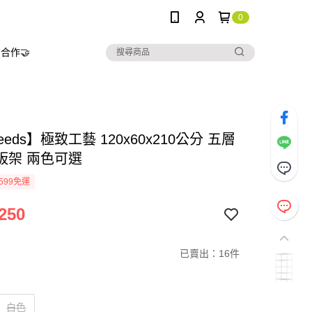
0
合作🤝
needs】極致工藝 120x60x210公分 五層
板架 兩色可選
599免運
250
已賣出：16件
白色