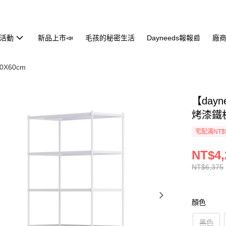
活動
新品上市📣
毛孩的秘密生活
Dayneeds報報📰
廠商
0X60cm
【day
烤漆鐵
宅配滿NT$
NT$4,
NT$6,375
顏色
黑色