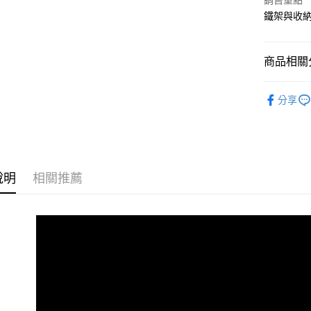
銷售重點
國泰世
街口支付
鐵架與收
臺灣中
匯豐（
悠遊付
聯邦商
商品相關分
元大商
Google Pa
玉山商
60x35~
台新國
全盈+PAY
分享
台灣樂
大哥付你
相關說明
【大哥付
ATM付款
1.本服務
2.付款方
說明
相關推薦
流程，驗
完成交易
運送方式
3.實際核
4.訂單成
宅配
消。如遇
每筆NT$8
無法說明
【繳款方
1.分期款
醒簡訊。
2.透過簡
帳／街口支