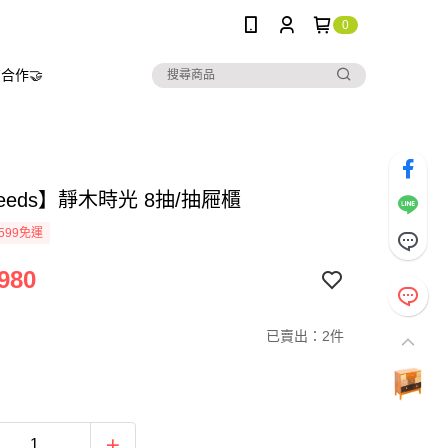
0
合作🤝
needs】靜木時光 8抽/抽屜櫃
599免運
980
已賣出：2件