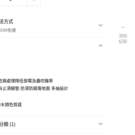
送方式
599免運
清除
紀錄
次付款
期付款
0 利率 每期
NT$660
21家銀行
乾燥處理降低發霉及蟲咬機率
庫商業銀行
第一商業銀行
有止滑腳墊 防滑防磨傷地面 多抽設計
業銀行
彰化商業銀行
業儲蓄銀行
台北富邦商業銀行
的木頭色質感
華商業銀行
兆豐國際商業銀行
小企業銀行
台中商業銀行
台灣）商業銀行
華泰商業銀行
類 (1)
業銀行
遠東國際商業銀行
業銀行
永豐商業銀行
y