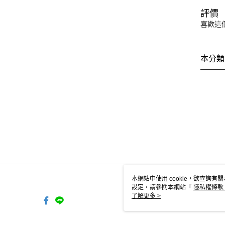
評價
喜歡這
本分類
本網站中使用 cookie，欲查詢有關
設定，請參閱本網站「
隱私權條款
使用 cookie。
了解更多 >