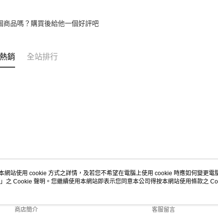
2.基於同
資料（包
用，由本
個商品嗎？購買後給他一個好評吧
3.完整用
熱銷
全站排行
本網站使用 cookie 方式之詳情，及若您不希望在電腦上使用 cookie 時應如何變更電腦的
」之 Cookie 聲明。您繼續使用本網站即表示您同意本公司得按本網站使用條款之 Coo
關於我們
客服資訊
品牌故事
購物說明
商店簡介
客服留言