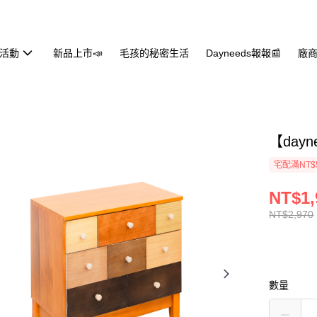
活動
新品上市📣
毛孩的秘密生活
Dayneeds報報📰
廠商
【day
宅配滿NT$
NT$1,
NT$2,970
數量