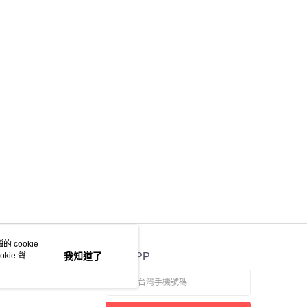
意付款使用「大哥付你分期」之契約關係目的，商店將以您的個人
含姓名、電話或地址）提供予台灣大哥大進項蒐集、處理及利
公司與您本人進行分期帳單所需資料之確認、核對及更正。
戶服務條款，請詳閱以下連結：
https://oppay.tw/userRule
 cookie
kie 聲明
我知道了
官方APP