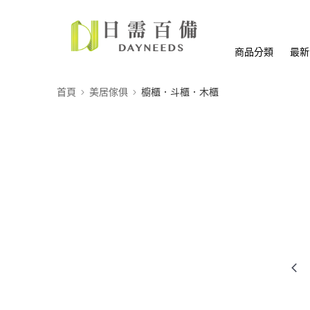
商品分類
最新
首頁
美居傢俱
櫥櫃．斗櫃．木櫃