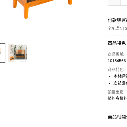
付款與運
宅配滿NT$
付款方式
商品特色
信用卡一
商品編號
10154566
信用卡分
商品特色
3 期 
木材經
合作金
底部設
LINE Pay
華南商
銷售重點
Apple Pay
上海商
繽紛多樣
國泰世
街口支付
臺灣中
匯豐（
悠遊付
商品相關分
聯邦商
元大商
Google Pa