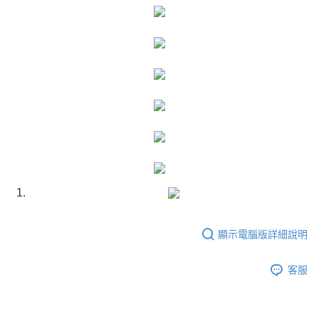
運送方式
成交易。
3.實際核准額度、可分期數及費用金額請依後續交易確認頁面所載為準。
宅配
4.訂單成立30分鐘內，如未前往確認交易或遇審核未通過，訂單將自動取
每筆NT$80，滿NT$599(含以上)免運費
消。如遇「轉專審核」未通過狀況，表示未達大哥付你分期系統評分，恕無
法說明評估內容。
【繳款方式說明】
1.分期款項不併入電信帳單，「大哥付你分期」於每月結算日後寄送繳費提
醒簡訊。
2.透過簡訊連結打開帳單後，可選擇「超商條碼／台灣大直營門市／銀行轉
帳／街口支付／iPASS MONEY」等通路繳費。
【注意事項】
1.本服務係由「台灣大哥大股份有限公司」（以下簡稱本公司）所提供，讓
用戶於交易時，得透過本服務購買商品或服務，並由商店將買賣／分期付款
買賣價金債權讓與本公司後，依約使用本公司帳單繳交帳款。
2.基於同意付款使用「大哥付你分期」之契約關係目的，商店將以您的個人
資料（包含姓名、電話或地址）提供予台灣大哥大進項蒐集、處理及利用，
由本公司與您本人進行分期帳單所需資料之確認、核對及更正。
顯示電腦版詳細說明
3.完整用戶服務條款，請詳閱以下連結：
https://oppay.tw/userRule
客服