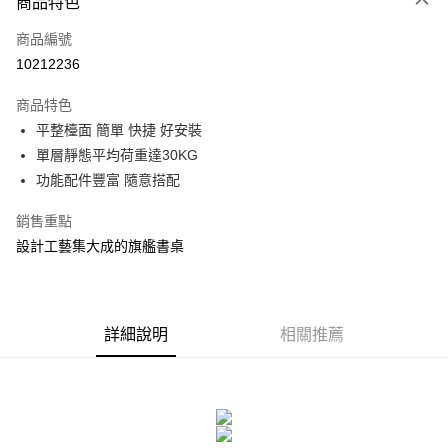
商品特色
信用卡一次付款
商品編號
信用卡分期付款
10212236
3 期 0 利率 每期
NT$1,650
21家銀行
商品特色
合作金庫商業銀行
第一商業銀行
LINE Pay
平整檯面 簡單 快捷 好安裝
華南商業銀行
彰化商業銀行
單層靜態平均荷重達30KG
Apple Pay
上海商業儲蓄銀行
台北富邦商業銀行
國泰世華商業銀行
兆豐國際商業銀行
功能配件豐富 隨意搭配
街口支付
臺灣中小企業銀行
台中商業銀行
銷售重點
匯豐（台灣）商業銀行
華泰商業銀行
悠遊付
聯邦商業銀行
遠東國際商業銀行
設計工藝集大成的旗艦書桌
元大商業銀行
永豐商業銀行
Google Pay
玉山商業銀行
星展（台灣）商業銀行
台新國際商業銀行
中國信託商業銀行
全盈+PAY
台灣樂天信用卡公司
詳細說明
相關推薦
大哥付你分期
相關說明
【大哥付你分期使用說明】
ATM付款
1.本服務由台灣大哥大提供，台灣大哥大用戶可立即使用無須另外申請。
2.付款方式選擇「大哥付你分期」，訂單成立後會自動跳轉到大哥付的交易
流程，驗證手機門號後，選擇欲分期的期數、繳款截止日，確認付款後即完