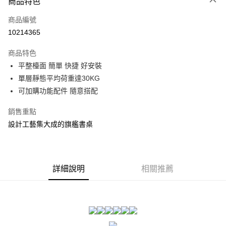
商品特色
信用卡一次付款
商品編號
信用卡分期付款
10214365
3 期 0 利率 每期
NT$620
21家銀行
商品特色
合作金庫商業銀行
第一商業銀行
LINE Pay
平整檯面 簡單 快捷 好安裝
華南商業銀行
彰化商業銀行
單層靜態平均荷重達30KG
Apple Pay
上海商業儲蓄銀行
台北富邦商業銀行
國泰世華商業銀行
兆豐國際商業銀行
可加購功能配件 隨意搭配
街口支付
臺灣中小企業銀行
台中商業銀行
銷售重點
匯豐（台灣）商業銀行
華泰商業銀行
悠遊付
聯邦商業銀行
遠東國際商業銀行
設計工藝集大成的旗艦書桌
元大商業銀行
永豐商業銀行
Google Pay
玉山商業銀行
星展（台灣）商業銀行
台新國際商業銀行
中國信託商業銀行
全盈+PAY
台灣樂天信用卡公司
詳細說明
相關推薦
大哥付你分期
相關說明
【大哥付你分期使用說明】
ATM付款
1.本服務由台灣大哥大提供，台灣大哥大用戶可立即使用無須另外申請。
2.付款方式選擇「大哥付你分期」，訂單成立後會自動跳轉到大哥付的交易
流程，驗證手機門號後，選擇欲分期的期數、繳款截止日，確認付款後即完