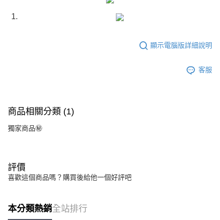
運送方式
成交易。
3.實際核准額度、可分期數及費用金額請依後續交易確認頁面所載為準。
宅配
4.訂單成立30分鐘內，如未前往確認交易或遇審核未通過，訂單將自動取
每筆NT$80，滿NT$599(含以上)免運費
消。如遇「轉專審核」未通過狀況，表示未達大哥付你分期系統評分，恕無
法說明評估內容。
顯示電腦版詳細說明
【繳款方式說明】
1.分期款項不併入電信帳單，「大哥付你分期」於每月結算日後寄送繳費提
醒簡訊。
客服
2.透過簡訊連結打開帳單後，可選擇「超商條碼／台灣大直營門市／銀行轉
帳／街口支付／iPASS MONEY」等通路繳費。
【注意事項】
商品相關分類 (1)
1.本服務係由「台灣大哥大股份有限公司」（以下簡稱本公司）所提供，讓
用戶於交易時，得透過本服務購買商品或服務，並由商店將買賣／分期付款
獨家商品㊙️
買賣價金債權讓與本公司後，依約使用本公司帳單繳交帳款。
2.基於同意付款使用「大哥付你分期」之契約關係目的，商店將以您的個人
資料（包含姓名、電話或地址）提供予台灣大哥大進項蒐集、處理及利用，
由本公司與您本人進行分期帳單所需資料之確認、核對及更正。
評價
3.完整用戶服務條款，請詳閱以下連結：
https://oppay.tw/userRule
喜歡這個商品嗎？購買後給他一個好評吧
本分類熱銷
全站排行