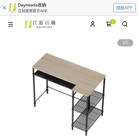
Dayneeds收納
開啟APP
立刻使用官方APP
0
1
/
5