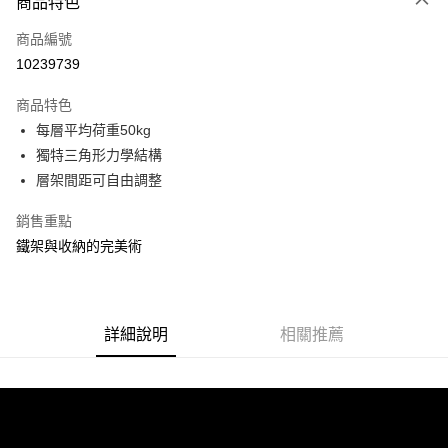
商品特色
信用卡一次付款
商品編號
信用卡分期付款
10239739
3 期 0 利率 每期
NT$188
21家銀行
商品特色
合作金庫商業銀行
第一商業銀行
LINE Pay
每層平均荷重50kg
華南商業銀行
彰化商業銀行
獨特三角形力學結構
Apple Pay
上海商業儲蓄銀行
台北富邦商業銀行
國泰世華商業銀行
兆豐國際商業銀行
層架間距可自由調整
街口支付
臺灣中小企業銀行
台中商業銀行
銷售重點
匯豐（台灣）商業銀行
華泰商業銀行
悠遊付
聯邦商業銀行
遠東國際商業銀行
鐵架與收納的完美術
元大商業銀行
永豐商業銀行
Google Pay
玉山商業銀行
星展（台灣）商業銀行
台新國際商業銀行
中國信託商業銀行
全盈+PAY
台灣樂天信用卡公司
詳細說明
相關推薦
大哥付你分期
相關說明
【大哥付你分期使用說明】
ATM付款
1.本服務由台灣大哥大提供，台灣大哥大用戶可立即使用無須另外申請。
2.付款方式選擇「大哥付你分期」，訂單成立後會自動跳轉到大哥付的交易
流程，驗證手機門號後，選擇欲分期的期數、繳款截止日，確認付款後即完