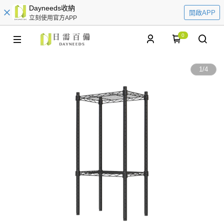
Dayneeds收納
開啟APP
立刻使用官方APP
0
1
/
4