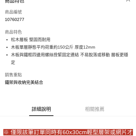
商品特色
信用卡一次付款
商品編號
信用卡分期付款
10760277
3 期 0 利率 每期
NT$76
21家銀行
商品特色
合作金庫商業銀行
第一商業銀行
LINE Pay
松木層板 堅固而耐用
華南商業銀行
彰化商業銀行
木板單層靜態平均荷重約150公斤 厚度12mm
Apple Pay
上海商業儲蓄銀行
台北富邦商業銀行
國泰世華商業銀行
兆豐國際商業銀行
木板與鐵框四邊用螺絲拴緊固定連結 不易脫落或移動 層板更穩
街口支付
臺灣中小企業銀行
台中商業銀行
定
匯豐（台灣）商業銀行
華泰商業銀行
悠遊付
聯邦商業銀行
遠東國際商業銀行
銷售重點
元大商業銀行
永豐商業銀行
Google Pay
鐵架與收納完美結合
玉山商業銀行
星展（台灣）商業銀行
台新國際商業銀行
中國信託商業銀行
全盈+PAY
台灣樂天信用卡公司
大哥付你分期
詳細說明
相關推薦
相關說明
【大哥付你分期使用說明】
ATM付款
1.本服務由台灣大哥大提供，台灣大哥大用戶可立即使用無須另外申請。
2.付款方式選擇「大哥付你分期」，訂單成立後會自動跳轉到大哥付的交易
※ 僅限該筆訂單同時有60x30cm輕型層架或網片才
流程，驗證手機門號後，選擇欲分期的期數、繳款截止日，確認付款後即完