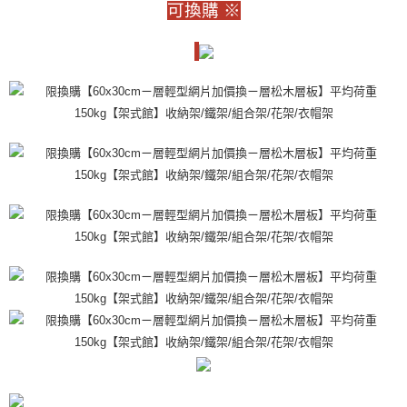
運送方式
可換購 ※
成交易。
3.實際核准額度、可分期數及費用金額請依後續交易確認頁面所載為準。
宅配
4.訂單成立30分鐘內，如未前往確認交易或遇審核未通過，訂單將自動取
每筆NT$80，滿NT$599(含以上)免運費
消。如遇「轉專審核」未通過狀況，表示未達大哥付你分期系統評分，恕無
法說明評估內容。
【繳款方式說明】
1.分期款項不併入電信帳單，「大哥付你分期」於每月結算日後寄送繳費提
醒簡訊。
2.透過簡訊連結打開帳單後，可選擇「超商條碼／台灣大直營門市／銀行轉
帳／街口支付／iPASS MONEY」等通路繳費。
【注意事項】
1.本服務係由「台灣大哥大股份有限公司」（以下簡稱本公司）所提供，讓
用戶於交易時，得透過本服務購買商品或服務，並由商店將買賣／分期付款
買賣價金債權讓與本公司後，依約使用本公司帳單繳交帳款。
2.基於同意付款使用「大哥付你分期」之契約關係目的，商店將以您的個人
資料（包含姓名、電話或地址）提供予台灣大哥大進項蒐集、處理及利用，
由本公司與您本人進行分期帳單所需資料之確認、核對及更正。
3.完整用戶服務條款，請詳閱以下連結：
https://oppay.tw/userRule