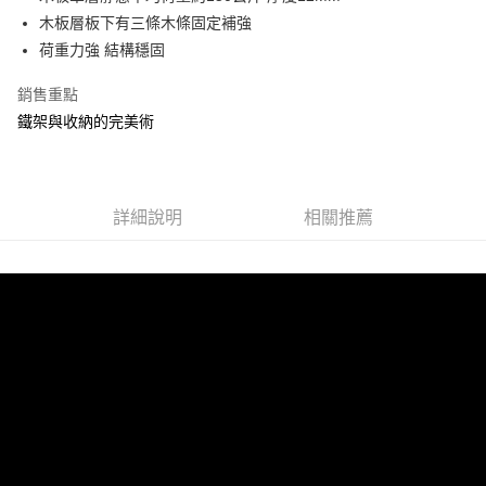
運送方式
成交易。
木板層板下有三條木條固定補強
3.實際核准額度、可分期數及費用金額請依後續交易確認頁面所載為準。
宅配
荷重力強 結構穩固
4.訂單成立30分鐘內，如未前往確認交易或遇審核未通過，訂單將自動取
每筆NT$80，滿NT$599(含以上)免運費
消。如遇「轉專審核」未通過狀況，表示未達大哥付你分期系統評分，恕無
銷售重點
法說明評估內容。
【繳款方式說明】
鐵架與收納的完美術
1.分期款項不併入電信帳單，「大哥付你分期」於每月結算日後寄送繳費提
醒簡訊。
2.透過簡訊連結打開帳單後，可選擇「超商條碼／台灣大直營門市／銀行轉
帳／街口支付／iPASS MONEY」等通路繳費。
詳細說明
相關推薦
【注意事項】
1.本服務係由「台灣大哥大股份有限公司」（以下簡稱本公司）所提供，讓
用戶於交易時，得透過本服務購買商品或服務，並由商店將買賣／分期付款
買賣價金債權讓與本公司後，依約使用本公司帳單繳交帳款。
2.基於同意付款使用「大哥付你分期」之契約關係目的，商店將以您的個人
資料（包含姓名、電話或地址）提供予台灣大哥大進項蒐集、處理及利用，
由本公司與您本人進行分期帳單所需資料之確認、核對及更正。
3.完整用戶服務條款，請詳閱以下連結：
https://oppay.tw/userRule