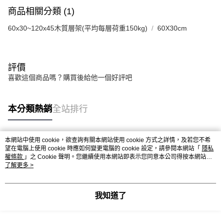
商品相關分類 (1)
60x30~120x45木質層架(平均每層荷重150kg)
60X30cm
評價
喜歡這個商品嗎？購買後給他一個好評吧
本分類熱銷
全站排行
本網站中使用 cookie，欲查詢有關本網站使用 cookie 方式之詳情，及若您不希
熱門標籤
望在電腦上使用 cookie 時應如何變更電腦的 cookie 設定，請參閱本網站「
隱私
權條款
」之 Cookie 聲明。您繼續使用本網站即表示您同意本公司得按本網站使
用條款之 Cookie 聲明使用 cookie。
了解更多 >
我知道了