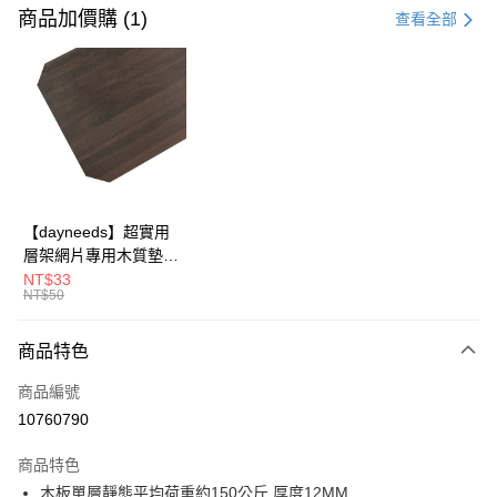
信用卡一次付款
商品加價購 (1)
查看全部
信用卡分期付款
3 期 0 利率 每期
NT$491
21家銀行
合作金庫商業銀行
第一商業銀行
LINE Pay
華南商業銀行
彰化商業銀行
Apple Pay
上海商業儲蓄銀行
台北富邦商業銀行
國泰世華商業銀行
兆豐國際商業銀行
街口支付
臺灣中小企業銀行
台中商業銀行
【dayneeds】超實用
匯豐（台灣）商業銀行
華泰商業銀行
層架網片專用木質墊板
悠遊付
聯邦商業銀行
遠東國際商業銀行
單入 45x30 60x30
NT$33
元大商業銀行
永豐商業銀行
NT$50
Google Pay
60x35 60x45 76x30
玉山商業銀行
星展（台灣）商業銀行
90x30 90x35 90x45
台新國際商業銀行
中國信託商業銀行
全盈+PAY
120x35 120x45 眾多
商品特色
台灣樂天信用卡公司
尺寸可選
大哥付你分期
商品編號
相關說明
10760790
【大哥付你分期使用說明】
ATM付款
1.本服務由台灣大哥大提供，台灣大哥大用戶可立即使用無須另外申請。
商品特色
2.付款方式選擇「大哥付你分期」，訂單成立後會自動跳轉到大哥付的交易
木板單層靜態平均荷重約150公斤 厚度12MM
流程，驗證手機門號後，選擇欲分期的期數、繳款截止日，確認付款後即完