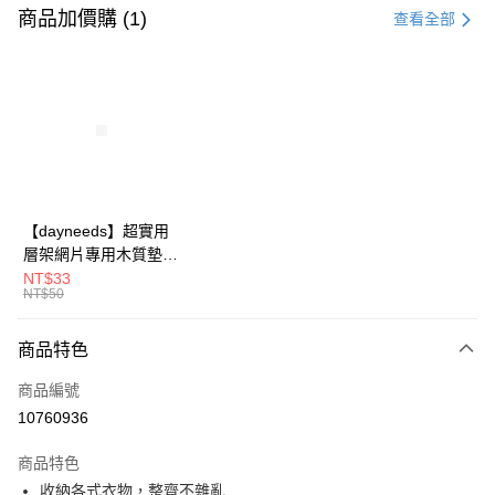
信用卡一次付款
商品加價購 (1)
查看全部
信用卡分期付款
3 期 0 利率 每期
NT$449
21家銀行
合作金庫商業銀行
第一商業銀行
LINE Pay
華南商業銀行
彰化商業銀行
Apple Pay
上海商業儲蓄銀行
台北富邦商業銀行
國泰世華商業銀行
兆豐國際商業銀行
街口支付
臺灣中小企業銀行
台中商業銀行
【dayneeds】超實用
匯豐（台灣）商業銀行
華泰商業銀行
層架網片專用木質墊板
悠遊付
聯邦商業銀行
遠東國際商業銀行
單入 45x30 60x30
NT$33
元大商業銀行
永豐商業銀行
NT$50
Google Pay
60x35 60x45 76x30
玉山商業銀行
星展（台灣）商業銀行
90x30 90x35 90x45
台新國際商業銀行
中國信託商業銀行
全盈+PAY
120x35 120x45 眾多
商品特色
台灣樂天信用卡公司
尺寸可選
大哥付你分期
商品編號
相關說明
10760936
【大哥付你分期使用說明】
ATM付款
1.本服務由台灣大哥大提供，台灣大哥大用戶可立即使用無須另外申請。
商品特色
2.付款方式選擇「大哥付你分期」，訂單成立後會自動跳轉到大哥付的交易
收納各式衣物，整齊不雜亂
流程，驗證手機門號後，選擇欲分期的期數、繳款截止日，確認付款後即完