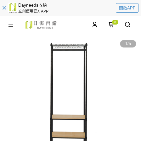
Dayneeds收納
開啟APP
立刻使用官方APP
0
1
/
5