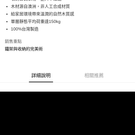
運送方式
成交易。
木材源自澳洲，非人工合成材質
3.實際核准額度、可分期數及費用金額請依後續交易確認頁面所載為準。
宅配
給家居環境帶來溫潤的自然木質感
4.訂單成立30分鐘內，如未前往確認交易或遇審核未通過，訂單將自動取
每筆NT$80，滿NT$599(含以上)免運費
消。如遇「轉專審核」未通過狀況，表示未達大哥付你分期系統評分，恕無
單層靜態平均荷重達150kg
法說明評估內容。
100%台灣製造
【繳款方式說明】
1.分期款項不併入電信帳單，「大哥付你分期」於每月結算日後寄送繳費提
銷售重點
醒簡訊。
2.透過簡訊連結打開帳單後，可選擇「超商條碼／台灣大直營門市／銀行轉
鐵架與收納的完美術
帳／街口支付／iPASS MONEY」等通路繳費。
【注意事項】
1.本服務係由「台灣大哥大股份有限公司」（以下簡稱本公司）所提供，讓
用戶於交易時，得透過本服務購買商品或服務，並由商店將買賣／分期付款
詳細說明
相關推薦
買賣價金債權讓與本公司後，依約使用本公司帳單繳交帳款。
2.基於同意付款使用「大哥付你分期」之契約關係目的，商店將以您的個人
資料（包含姓名、電話或地址）提供予台灣大哥大進項蒐集、處理及利用，
由本公司與您本人進行分期帳單所需資料之確認、核對及更正。
3.完整用戶服務條款，請詳閱以下連結：
https://oppay.tw/userRule