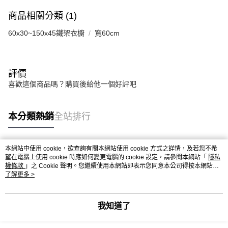
商品相關分類 (1)
60x30~150x45鐵架衣櫥
寬60cm
評價
喜歡這個商品嗎？購買後給他一個好評吧
本分類熱銷
全站排行
本網站中使用 cookie，欲查詢有關本網站使用 cookie 方式之詳情，及若您不希
熱門標籤
望在電腦上使用 cookie 時應如何變更電腦的 cookie 設定，請參閱本網站「
隱私
權條款
」之 Cookie 聲明。您繼續使用本網站即表示您同意本公司得按本網站使
用條款之 Cookie 聲明使用 cookie。
了解更多 >
我知道了