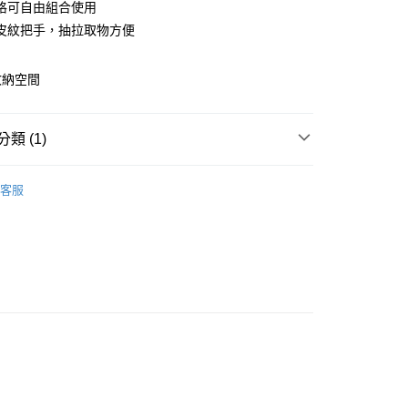
庫商業銀行
第一商業銀行
格可自由組合使用
業銀行
彰化商業銀行
皮紋把手，抽拉取物方便
業儲蓄銀行
台北富邦商業銀行
華商業銀行
兆豐國際商業銀行
收納空間
小企業銀行
台中商業銀行
台灣）商業銀行
華泰商業銀行
業銀行
遠東國際商業銀行
類 (1)
業銀行
永豐商業銀行
y
業銀行
星展（台灣）商業銀行
納籃
寬15cm以下
際商業銀行
中國信託商業銀行
客服
天信用卡公司
分期
你分期使用說明】
由台灣大哥大提供，台灣大哥大用戶可立即使用無須另外申請。
式選擇「大哥付你分期」，訂單成立後會自動跳轉到大哥付的交易
證手機門號後，選擇欲分期的期數、繳款截止日，確認付款後即
。
准額度、可分期數及費用金額請依後續交易確認頁面所載為準。
立30分鐘內，如未前往確認交易或遇審核未通過，訂單將自動取
「轉專審核」未通過狀況，表示未達大哥付你分期系統評分，恕
0，滿NT$599(含以上)免運費
評估內容。
式說明】