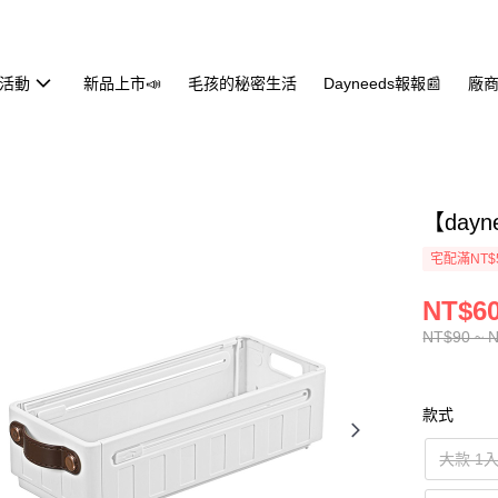
活動
新品上市📣
毛孩的秘密生活
Dayneeds報報📰
廠商
【day
宅配滿NT$
NT$60
NT$90 ~ 
款式
大款 1