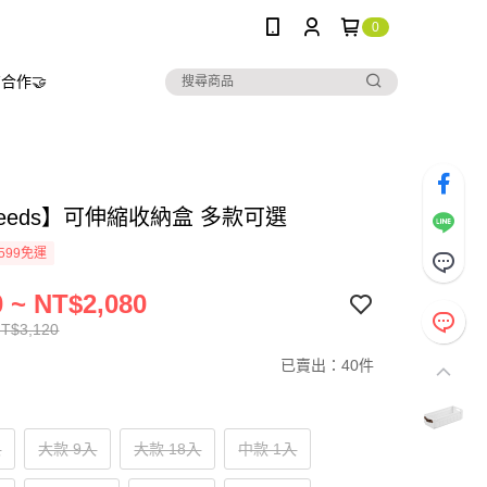
0
合作🤝
needs】可伸縮收納盒 多款可選
599免運
 ~ NT$2,080
NT$3,120
已賣出：40件
入
大款 9入
大款 18入
中款 1入