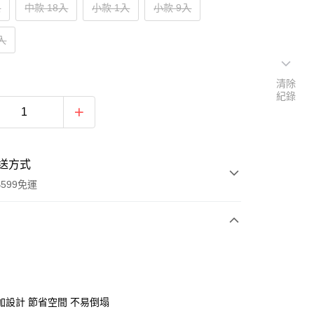
入
中款 18入
小款 1入
小款 9入
入
清除
紀錄
送方式
599免運
次付款
期付款
0 利率 每期
NT$20
21家銀行
加設計 節省空間 不易倒塌