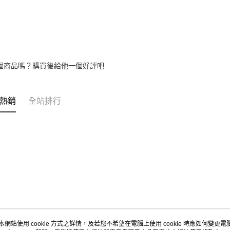
1.分期款
醒簡訊。
2.透過簡
帳／街口支
【注意事
1.本服務
個商品嗎？購買後給他一個好評吧
用戶於交
款買賣價
2.基於同
資料（包
熱銷
全站排行
用，由本
3.完整用
本網站使用 cookie 方式之詳情，及若您不希望在電腦上使用 cookie 時應如何變更電腦的