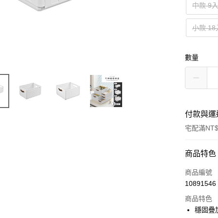
中款 9
小款 18
數量
付款與運
宅配滿NT$
付款方式
商品特色
信用卡一
商品編號
10891546
信用卡分
商品特色
3 期 
穩固疊