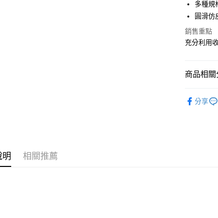
合作金
多種規
LINE Pay
華南商
圓滑仿
Apple Pay
上海商
銷售重點
國泰世
街口支付
充分利用
臺灣中
匯豐（
悠遊付
聯邦商
商品相關分
元大商
Google Pa
玉山商
收納箱 收
台新國
全盈+PAY
分享
台灣樂
大哥付你
相關說明
【大哥付
ATM付款
1.本服務
2.付款方
說明
相關推薦
流程，驗
完成交易
運送方式
3.實際核
4.訂單成
宅配
消。如遇
每筆NT$8
無法說明
【繳款方