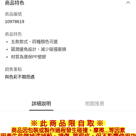
商品特色
信用卡一次付款
商品編號
信用卡分期付款
10978619
3 期 0 利率 每期
NT$29
21家銀行
商品特色
合作金庫商業銀行
第一商業銀行
LINE Pay
五款款式、四種顏色可選
華南商業銀行
彰化商業銀行
圓潤邊角設計，減少碰撞磨損
Apple Pay
上海商業儲蓄銀行
台北富邦商業銀行
國泰世華商業銀行
兆豐國際商業銀行
材質為環保PP塑膠
街口支付
臺灣中小企業銀行
台中商業銀行
銷售重點
匯豐（台灣）商業銀行
華泰商業銀行
悠遊付
聯邦商業銀行
遠東國際商業銀行
與色彩不期而遇
元大商業銀行
永豐商業銀行
Google Pay
玉山商業銀行
星展（台灣）商業銀行
台新國際商業銀行
中國信託商業銀行
全盈+PAY
台灣樂天信用卡公司
詳細說明
相關推薦
大哥付你分期
相關說明
【大哥付你分期使用說明】
※ 此 商 品 限 自 取
※
ATM付款
1.本服務由台灣大哥大提供，台灣大哥大用戶可立即使用無須另外申請。
商品因包裝或製作過程發生碰撞、摩擦...等因素
2.付款方式選擇「大哥付你分期」，訂單成立後會自動跳轉到大哥付的交易