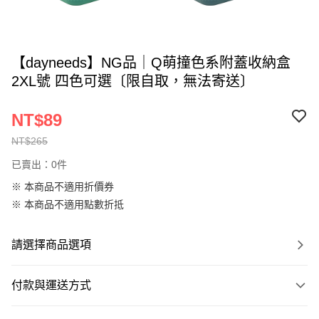
【dayneeds】NG品｜Q萌撞色系附蓋收納盒
2XL號 四色可選〔限自取，無法寄送〕
NT$89
NT$265
已賣出：0件
※ 本商品不適用折價券
※ 本商品不適用點數折抵
請選擇商品選項
付款與運送方式
付款方式