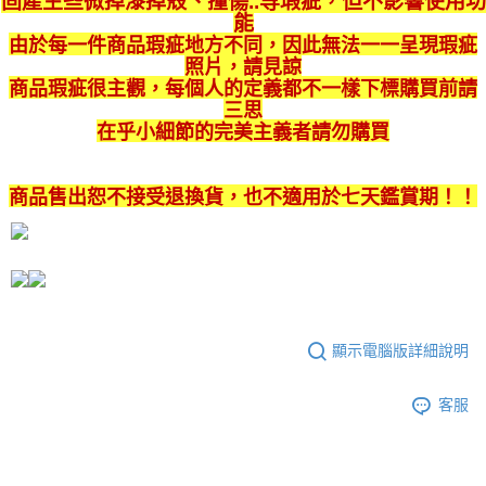
固產生些微掉漆掉殼、撞傷..等瑕疵
，
但不影響使用功
流程，驗證手機門號後，選擇欲分期的期數、繳款截止日，確認付款後即完
運送方式
能
成交易。
由於每一件商品瑕疵地方不同，因此無法一一呈現瑕疵
3.實際核准額度、可分期數及費用金額請依後續交易確認頁面所載為準。
限到廠自取
4.訂單成立30分鐘內，如未前往確認交易或遇審核未通過，訂單將自動取
照片，請見諒
每筆NT$980,000
消。如遇「轉專審核」未通過狀況，表示未達大哥付你分期系統評分，恕無
商品瑕疵很主觀，每個人的定義都不一樣下標購買前請
法說明評估內容。
三思
【繳款方式說明】
在乎小細節的完美主義者請勿購買
1.分期款項不併入電信帳單，「大哥付你分期」於每月結算日後寄送繳費提
醒簡訊。
2.透過簡訊連結打開帳單後，可選擇「超商條碼／台灣大直營門市／銀行轉
商品售出恕不接受退換貨，也不適用於七天鑑賞期！！
帳／街口支付／iPASS MONEY」等通路繳費。
【注意事項】
1.本服務係由「台灣大哥大股份有限公司」（以下簡稱本公司）所提供，讓
用戶於交易時，得透過本服務購買商品或服務，並由商店將買賣／分期付款
買賣價金債權讓與本公司後，依約使用本公司帳單繳交帳款。
2.基於同意付款使用「大哥付你分期」之契約關係目的，商店將以您的個人
資料（包含姓名、電話或地址）提供予台灣大哥大進項蒐集、處理及利用，
顯示電腦版詳細說明
由本公司與您本人進行分期帳單所需資料之確認、核對及更正。
3.完整用戶服務條款，請詳閱以下連結：
https://oppay.tw/userRule
客服