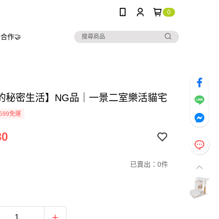
0
合作🤝
的秘密生活】NG品｜一景二室樂活貓宅
599免運
30
已賣出：0件