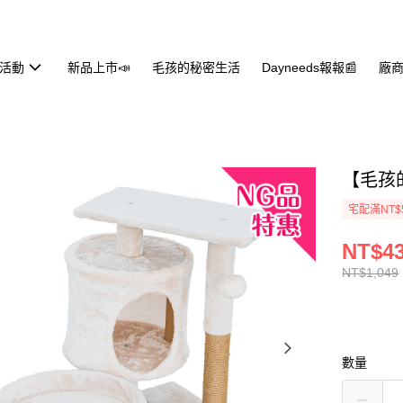
活動
新品上市📣
毛孩的秘密生活
Dayneeds報報📰
廠商
【毛孩
宅配滿NT$
NT$4
NT$1,049
數量