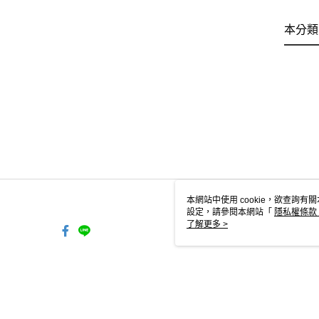
本分類
本網站中使用 cookie，欲查詢有關
設定，請參閱本網站「
隱私權條款
使用 cookie。
了解更多 >