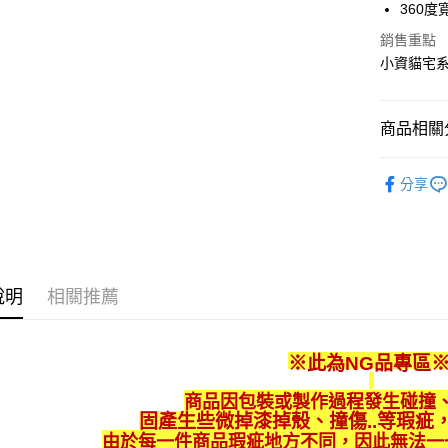
悠遊付
360度
聯邦商
元大商
銷售重點
Google Pa
玉山商
小資貓宅
台新國
全盈+PAY
台灣樂
大哥付你
商品相關分
相關說明
【大哥付
福利品專
ATM付款
1.本服務
分享
2.付款方
流程，驗
完成交易
運送方式
3.實際核
4.訂單成
宅配
消。如遇
說明
相關推薦
每筆NT$8
無法說明
【繳款方
1.分期款
醒簡訊。
※此為NG品專區
2.透過簡
帳／街口支
商品因包裝或製作過程發生碰撞、摩
固產生些微掉漆掉殼、撞傷..等瑕疵
【注意事
由於每一件商品瑕疵地方不同，因此無法一