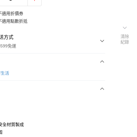
不適用折價券
不適用點數折抵
清除
送方式
紀錄
599免運
次付款
密生活
期付款
0 利率 每期
NT$143
21家銀行
庫商業銀行
第一商業銀行
業銀行
彰化商業銀行
業儲蓄銀行
台北富邦商業銀行
華商業銀行
兆豐國際商業銀行
安全材質製成
小企業銀行
台中商業銀行
固
台灣）商業銀行
華泰商業銀行