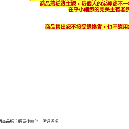
1.本服務
商品瑕疵很主觀，每個人的定義都不一
用戶於交
在乎小細節的完美主義者
款買賣價
2.基於同
資料（包
商品售出恕不接受退換貨，也不適用
用，由本
3.完整用
個商品嗎？購買後給他一個好評吧