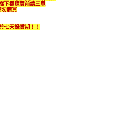
係由「台灣大哥大股份有限公司」（以下簡稱本公司）所提供，讓
樣下標購買前請三思
易時，得透過本服務購買商品或服務，並由商店將買賣／分期付
請勿購買
金債權讓與本公司後，依約使用本公司帳單繳交帳款。
意付款使用「大哥付你分期」之契約關係目的，商店將以您的個人
含姓名、電話或地址）提供予台灣大哥大進項蒐集、處理及利
於七天鑑賞期！！
公司與您本人進行分期帳單所需資料之確認、核對及更正。
戶服務條款，請詳閱以下連結：
https://oppay.tw/userRule