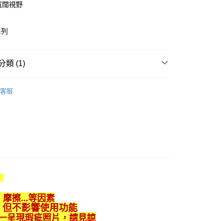
寬闊視野
業銀行
遠東國際商業銀行
業銀行
永豐商業銀行
y
業銀行
星展（台灣）商業銀行
系列
際商業銀行
中國信託商業銀行
天信用卡公司
分期
類 (1)
你分期使用說明】
區
由台灣大哥大提供，台灣大哥大用戶可立即使用無須另外申請。
客服
式選擇「大哥付你分期」，訂單成立後會自動跳轉到大哥付的交易
證手機門號後，選擇欲分期的期數、繳款截止日，確認付款後即
。
准額度、可分期數及費用金額請依後續交易確認頁面所載為準。
立30分鐘內，如未前往確認交易或遇審核未通過，訂單將自動取
「轉專審核」未通過狀況，表示未達大哥付你分期系統評分，恕
0，滿NT$599(含以上)免運費
評估內容。
式說明】
項不併入電信帳單，「大哥付你分期」於每月結算日後寄送繳費提
※
訊連結打開帳單後，可選擇「超商條碼／台灣大直營門市／銀行轉
付／iPASS MONEY」等通路繳費。
擦...等因素
，
但不影響使用功能
項】
一呈現瑕疵照片，請見諒