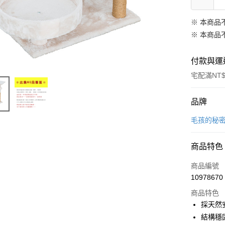
※ 本商品
※ 本商品
付款與運
宅配滿NT$
付款方式
品牌
信用卡一
毛孩的秘
信用卡分
商品特色
3 期 
商品編號
合作金
LINE Pay
10978670
華南商
Apple Pay
上海商
商品特色
國泰世
採天然
街口支付
臺灣中
結構穩
匯豐（