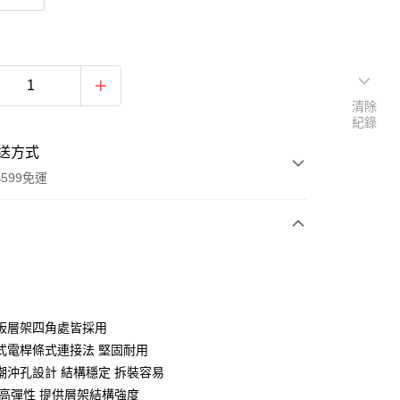
清除
紀錄
送方式
599免運
次付款
期付款
0 利率 每期
NT$550
21家銀行
板層架四角處皆採用
庫商業銀行
第一商業銀行
式電桿條式連接法 堅固耐用
業銀行
彰化商業銀行
潮沖孔設計 結構穩定 拆裝容易
業儲蓄銀行
台北富邦商業銀行
 高彈性 提供層架結構強度