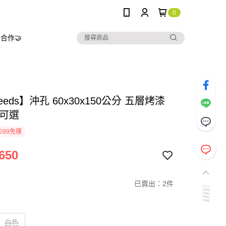
0
合作🤝
needs】沖孔 60x30x150公分 五層烤漆
色可選
599免運
650
已賣出：2件
白色