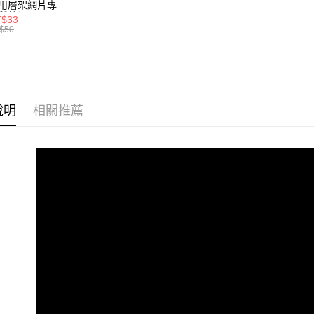
用層架網片專用
質墊板 單入
T$33
【注意事
x30 60x30
$50
1.本服務
x35 60x45
用戶於交
x30 90x30
x35 90x45
款買賣價
0x35 120x45 眾
2.基於同
尺寸可選
資料（包
用，由本
說明
相關推薦
3.完整用