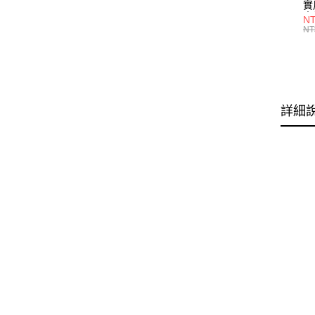
實
木
N
45
NT
60
76
90
12
多
詳細