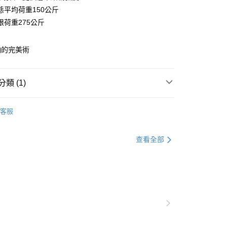
華商業銀行
兆豐國際商業銀行
態平均荷重150公斤
小企業銀行
台中商業銀行
限荷重275公斤
台灣）商業銀行
華泰商業銀行
業銀行
遠東國際商業銀行
業銀行
永豐商業銀行
y
納的完美術
業銀行
星展（台灣）商業銀行
際商業銀行
中國信託商業銀行
天信用卡公司
類 (1)
分期
120x45沖孔層架(平均每層荷重150kg)
60X30cm
你分期使用說明】
客服
由台灣大哥大提供，台灣大哥大用戶可立即使用無須另外申請。
式選擇「大哥付你分期」，訂單成立後會自動跳轉到大哥付的交易
證手機門號後，選擇欲分期的期數、繳款截止日，確認付款後即
查看全部
。
准額度、可分期數及費用金額請依後續交易確認頁面所載為準。
立30分鐘內，如未前往確認交易或遇審核未通過，訂單將自動取
「轉專審核」未通過狀況，表示未達大哥付你分期系統評分，恕
0，滿NT$599(含以上)免運費
評估內容。
式說明】
項不併入電信帳單，「大哥付你分期」於每月結算日後寄送繳費提
訊連結打開帳單後，可選擇「超商條碼／台灣大直營門市／銀行轉
付／iPASS MONEY」等通路繳費。