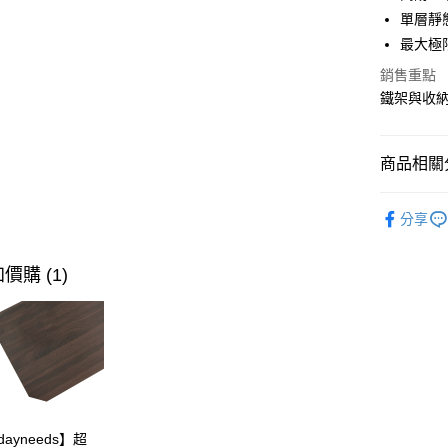
國泰世
單層靜
街口支付
臺灣中
最大極
匯豐（
悠遊付
聯邦商
銷售重點
元大商
Google Pa
鐵架與收
玉山商
台新國
全盈+PAY
台灣樂
商品相關分
大哥付你
相關說明
45x45~
【大哥付
分享
ATM付款
1.本服務
2.付款方
流程，驗
價購 (1)
完成交易
運送方式
3.實際核
4.訂單成
宅配
消。如遇
每筆NT$8
無法說明
【繳款方
1.分期款
醒簡訊。
2.透過簡
dayneeds】超
帳／街口支