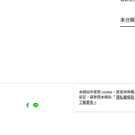
本分類
本網站中使用 cookie，欲查詢有關
設定，請參閱本網站「
隱私權條款
使用 cookie。
了解更多 >