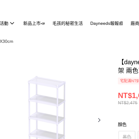
活動
新品上市📣
毛孩的秘密生活
Dayneeds報報📰
廠商
0X30cm
【day
架 兩
宅配滿NT$
NT$1,
NT$2,475
顏色
黑色