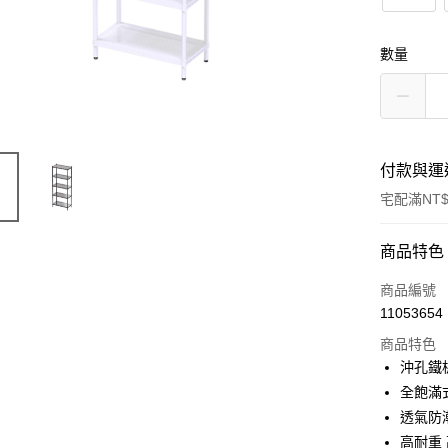
數量
付款與運
宅配滿NT$
付款方式
商品特色
信用卡一
商品編號
11053654
信用卡分
商品特色
3 期 
沖孔鐵
合作金
全飽滿
LINE Pay
華南商
透氣防
Apple Pay
上海商
高耐重