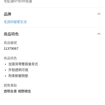
宅配滿NT$599免運
付款方式
品牌
信用卡一次付款
毛孩的秘密生活
信用卡分期付款
3 期 0 利率 每期
NT$65
21家銀行
商品特色
合作金庫商業銀行
第一商業銀行
LINE Pay
商品編號
華南商業銀行
彰化商業銀行
11379067
Apple Pay
上海商業儲蓄銀行
台北富邦商業銀行
國泰世華商業銀行
兆豐國際商業銀行
商品特色
街口支付
臺灣中小企業銀行
台中商業銀行
加寬背帶雙肩後背式
匯豐（台灣）商業銀行
華泰商業銀行
悠遊付
外殼透明可視
聯邦商業銀行
遠東國際商業銀行
元大商業銀行
永豐商業銀行
附柔軟寵物墊
Google Pay
玉山商業銀行
星展（台灣）商業銀行
台新國際商業銀行
中國信託商業銀行
全盈+PAY
銷售重點
台灣樂天信用卡公司
透明全景 視野絕佳
大哥付你分期
相關說明