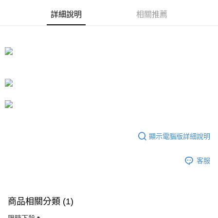
【大哥付你分期使用說明】
ATM付款
1.本服務由台灣大哥大提供，台灣大哥大用戶可立即使用無須另外申請。
詳細說明
相關推薦
2.付款方式選擇「大哥付你分期」，訂單成立後會自動跳轉到大哥付的交易
流程，驗證手機門號後，選擇欲分期的期數、繳款截止日，確認付款後即完
運送方式
成交易。
3.實際核准額度、可分期數及費用金額請依後續交易確認頁面所載為準。
宅配
4.訂單成立30分鐘內，如未前往確認交易或遇審核未通過，訂單將自動取
每筆NT$80，滿NT$599(含以上)免運費
消。如遇「轉專審核」未通過狀況，表示未達大哥付你分期系統評分，恕無
法說明評估內容。
【繳款方式說明】
1.分期款項不併入電信帳單，「大哥付你分期」於每月結算日後寄送繳費提
醒簡訊。
2.透過簡訊連結打開帳單後，可選擇「超商條碼／台灣大直營門市／銀行轉
帳／街口支付／iPASS MONEY」等通路繳費。
【注意事項】
顯示電腦版詳細說明
1.本服務係由「台灣大哥大股份有限公司」（以下簡稱本公司）所提供，讓
用戶於交易時，得透過本服務購買商品或服務，並由商店將買賣／分期付款
買賣價金債權讓與本公司後，依約使用本公司帳單繳交帳款。
客服
2.基於同意付款使用「大哥付你分期」之契約關係目的，商店將以您的個人
資料（包含姓名、電話或地址）提供予台灣大哥大進項蒐集、處理及利用，
由本公司與您本人進行分期帳單所需資料之確認、核對及更正。
3.完整用戶服務條款，請詳閱以下連結：
https://oppay.tw/userRule
商品相關分類 (1)