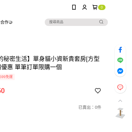
0
合作🤝
的秘密生活】單身貓小資新貴套房[方型
半價優惠 單筆訂單限購一個
599免運
50
已賣出：0件