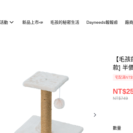
活動
新品上市📣
毛孩的秘密生活
Dayneeds報報📰
廠商
【毛孩
款] 
宅配滿NT$
NT$2
NT$749
數量