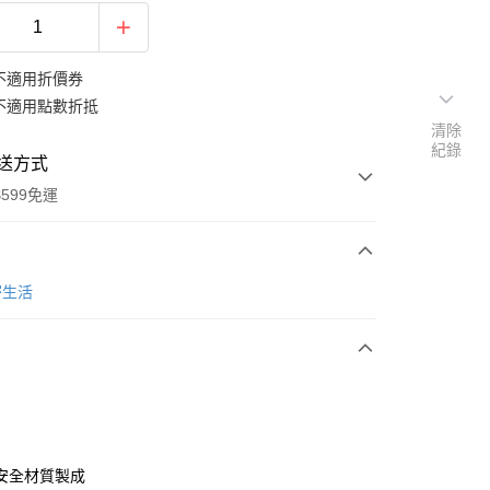
不適用折價券
不適用點數折抵
清除
紀錄
送方式
599免運
次付款
密生活
期付款
0 利率 每期
NT$83
21家銀行
庫商業銀行
第一商業銀行
業銀行
彰化商業銀行
業儲蓄銀行
台北富邦商業銀行
華商業銀行
兆豐國際商業銀行
安全材質製成