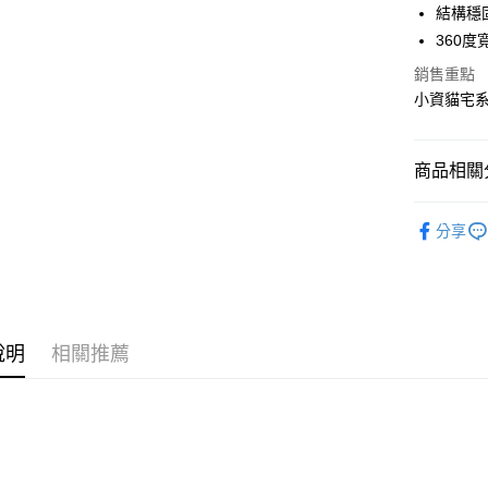
臺灣中
結構穩
匯豐（
悠遊付
360度
聯邦商
元大商
銷售重點
Google Pa
玉山商
小資貓宅
台新國
全盈+PAY
台灣樂
大哥付你
商品相關分
相關說明
【大哥付
限時下殺
ATM付款
1.本服務
分享
2.付款方
流程，驗
完成交易
運送方式
3.實際核
4.訂單成
宅配
消。如遇
說明
相關推薦
每筆NT$8
無法說明
【繳款方
1.分期款
醒簡訊。
2.透過簡
帳／街口支