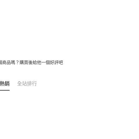
【注意事
1.本服務
用戶於交
款買賣價
2.基於同
資料（包
用，由本
3.完整用
個商品嗎？購買後給他一個好評吧
熱銷
全站排行