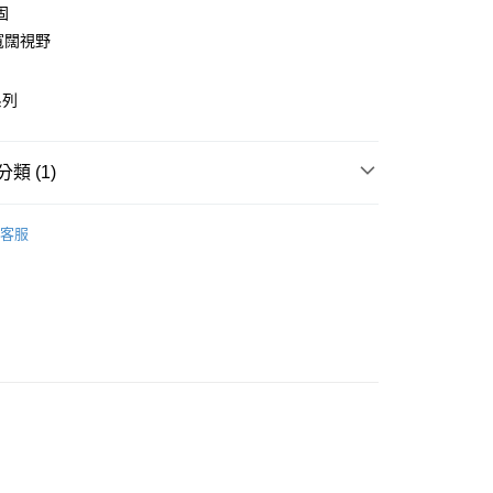
小企業銀行
台中商業銀行
固
台灣）商業銀行
華泰商業銀行
寬闊視野
業銀行
遠東國際商業銀行
業銀行
永豐商業銀行
y
業銀行
星展（台灣）商業銀行
系列
際商業銀行
中國信託商業銀行
天信用卡公司
分期
類 (1)
你分期使用說明】

由台灣大哥大提供，台灣大哥大用戶可立即使用無須另外申請。
客服
式選擇「大哥付你分期」，訂單成立後會自動跳轉到大哥付的交易
證手機門號後，選擇欲分期的期數、繳款截止日，確認付款後即
。
准額度、可分期數及費用金額請依後續交易確認頁面所載為準。
立30分鐘內，如未前往確認交易或遇審核未通過，訂單將自動取
「轉專審核」未通過狀況，表示未達大哥付你分期系統評分，恕
0，滿NT$599(含以上)免運費
評估內容。
式說明】
項不併入電信帳單，「大哥付你分期」於每月結算日後寄送繳費提
訊連結打開帳單後，可選擇「超商條碼／台灣大直營門市／銀行轉
付／iPASS MONEY」等通路繳費。