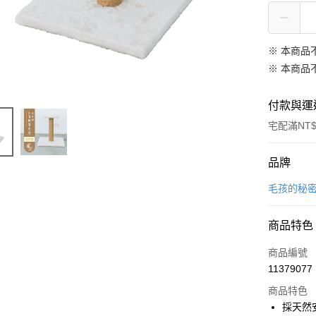
※ 本商品
※ 本商品
付款與運
宅配滿NT$
付款方式
品牌
信用卡一
毛孩的秘
信用卡分
商品特色
3 期 
商品編號
合作金
LINE Pay
11379077
華南商
Apple Pay
上海商
商品特色
國泰世
採天然
街口支付