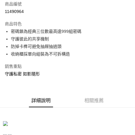
商品編號
信用卡分期付款
11490964
3 期 0 利率 每期
NT$66
21家銀行
商品特色
合作金庫商業銀行
第一商業銀行
LINE Pay
密碼鎖為經典三位數最高達999組密碼
華南商業銀行
彰化商業銀行
守護彼此的共享機制
Apple Pay
上海商業儲蓄銀行
台北富邦商業銀行
國泰世華商業銀行
兆豐國際商業銀行
防掉卡榫可避免抽屜抽過頭
街口支付
臺灣中小企業銀行
台中商業銀行
收納櫃採單向組裝為不可拆構造
匯豐（台灣）商業銀行
華泰商業銀行
悠遊付
聯邦商業銀行
遠東國際商業銀行
銷售重點
元大商業銀行
永豐商業銀行
Google Pay
守護私密 如影隨形
玉山商業銀行
星展（台灣）商業銀行
台新國際商業銀行
中國信託商業銀行
全盈+PAY
台灣樂天信用卡公司
大哥付你分期
詳細說明
相關推薦
相關說明
【大哥付你分期使用說明】
ATM付款
1.本服務由台灣大哥大提供，台灣大哥大用戶可立即使用無須另外申請。
2.付款方式選擇「大哥付你分期」，訂單成立後會自動跳轉到大哥付的交易
流程，驗證手機門號後，選擇欲分期的期數、繳款截止日，確認付款後即完
運送方式
成交易。