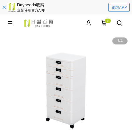
Dayneeds收納
開啟APP
立刻使用官方APP
0
1
/
4