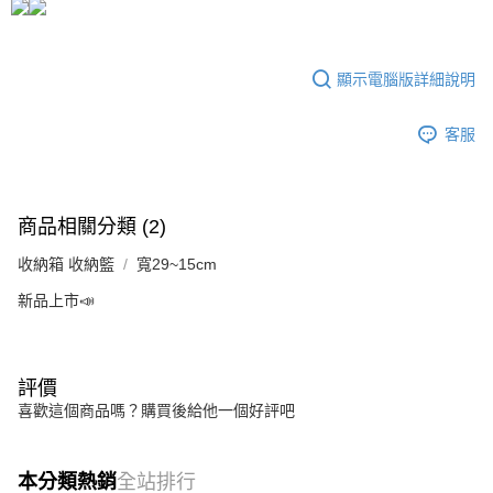
3.實際核准額度、可分期數及費用金額請依後續交易確認頁面所載為準。
宅配
4.訂單成立30分鐘內，如未前往確認交易或遇審核未通過，訂單將自動取
每筆NT$80，滿NT$599(含以上)免運費
消。如遇「轉專審核」未通過狀況，表示未達大哥付你分期系統評分，恕無
法說明評估內容。
顯示電腦版詳細說明
【繳款方式說明】
1.分期款項不併入電信帳單，「大哥付你分期」於每月結算日後寄送繳費提
醒簡訊。
客服
2.透過簡訊連結打開帳單後，可選擇「超商條碼／台灣大直營門市／銀行轉
帳／街口支付／iPASS MONEY」等通路繳費。
【注意事項】
商品相關分類 (2)
1.本服務係由「台灣大哥大股份有限公司」（以下簡稱本公司）所提供，讓
用戶於交易時，得透過本服務購買商品或服務，並由商店將買賣／分期付款
收納箱 收納籃
寬29~15cm
買賣價金債權讓與本公司後，依約使用本公司帳單繳交帳款。
2.基於同意付款使用「大哥付你分期」之契約關係目的，商店將以您的個人
新品上市📣
資料（包含姓名、電話或地址）提供予台灣大哥大進項蒐集、處理及利用，
由本公司與您本人進行分期帳單所需資料之確認、核對及更正。
3.完整用戶服務條款，請詳閱以下連結：
https://oppay.tw/userRule
評價
喜歡這個商品嗎？購買後給他一個好評吧
本分類熱銷
全站排行