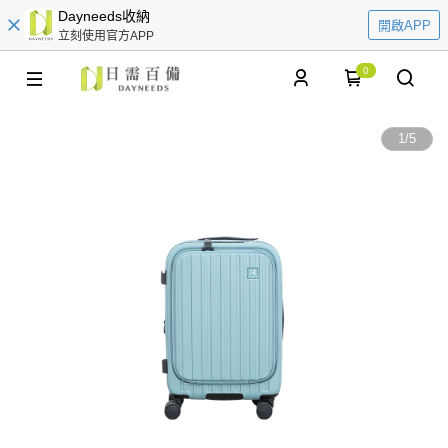
Dayneeds收納
開啟APP
立刻使用官方APP
0
1
/
5