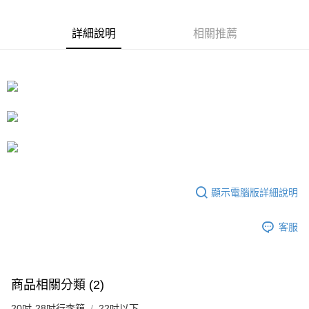
相關說明
【大哥付你分期使用說明】
ATM付款
1.本服務由台灣大哥大提供，台灣大哥大用戶可立即使用無須另外申請。
詳細說明
相關推薦
2.付款方式選擇「大哥付你分期」，訂單成立後會自動跳轉到大哥付的交易
流程，驗證手機門號後，選擇欲分期的期數、繳款截止日，確認付款後即完
運送方式
成交易。
3.實際核准額度、可分期數及費用金額請依後續交易確認頁面所載為準。
宅配
4.訂單成立30分鐘內，如未前往確認交易或遇審核未通過，訂單將自動取
每筆NT$80，滿NT$599(含以上)免運費
消。如遇「轉專審核」未通過狀況，表示未達大哥付你分期系統評分，恕無
法說明評估內容。
【繳款方式說明】
1.分期款項不併入電信帳單，「大哥付你分期」於每月結算日後寄送繳費提
醒簡訊。
2.透過簡訊連結打開帳單後，可選擇「超商條碼／台灣大直營門市／銀行轉
帳／街口支付／iPASS MONEY」等通路繳費。
顯示電腦版詳細說明
【注意事項】
1.本服務係由「台灣大哥大股份有限公司」（以下簡稱本公司）所提供，讓
客服
用戶於交易時，得透過本服務購買商品或服務，並由商店將買賣／分期付款
買賣價金債權讓與本公司後，依約使用本公司帳單繳交帳款。
2.基於同意付款使用「大哥付你分期」之契約關係目的，商店將以您的個人
資料（包含姓名、電話或地址）提供予台灣大哥大進項蒐集、處理及利用，
由本公司與您本人進行分期帳單所需資料之確認、核對及更正。
商品相關分類 (2)
3.完整用戶服務條款，請詳閱以下連結：
https://oppay.tw/userRule
20吋-28吋行李箱
22吋以下