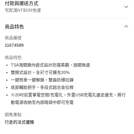
付款與運送方式
宅配滿NT$599免運
付款方式
商品特色
信用卡一次付款
商品編號
信用卡分期付款
11674589
3 期 0 利率 每期
NT$1,576
21家銀行
商品特色
合作金庫商業銀行
第一商業銀行
LINE Pay
TSA海關鎖內嵌式設計防撞美觀，過關無虞
華南商業銀行
彰化商業銀行
雙開式設計，全尺寸可擴充20%
Apple Pay
上海商業儲蓄銀行
台北富邦商業銀行
國泰世華商業銀行
兆豐國際商業銀行
一鍵煞車一鍵解鎖，雙齒防爆拉鍊
街口支付
臺灣中小企業銀行
台中商業銀行
底部輔助把手，多段式鋁合金拉桿
匯豐（台灣）商業銀行
華泰商業銀行
※20吋前置筆電空間/充電孔，外置USB充電孔邊走邊充，將行
悠遊付
聯邦商業銀行
遠東國際商業銀行
動電源收納至內部暗袋中即可充電
元大商業銀行
永豐商業銀行
Google Pay
玉山商業銀行
星展（台灣）商業銀行
銷售重點
台新國際商業銀行
中國信託商業銀行
全盈+PAY
行走的法式優雅
台灣樂天信用卡公司
大哥付你分期