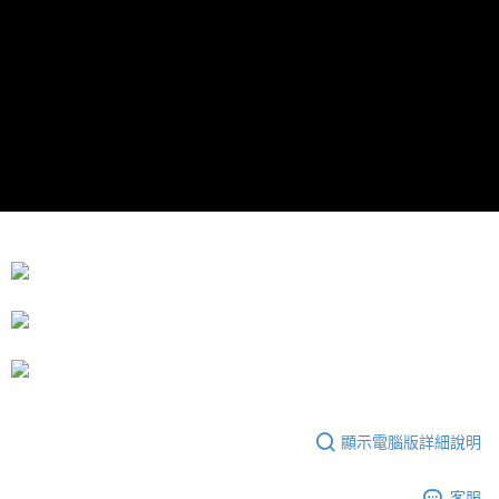
每筆NT$80，滿NT$599(含以上)免運費
消。如遇「轉專審核」未通過狀況，表示未達大哥付你分期系統評分，恕無
法說明評估內容。
【繳款方式說明】
1.分期款項不併入電信帳單，「大哥付你分期」於每月結算日後寄送繳費提
醒簡訊。
2.透過簡訊連結打開帳單後，可選擇「超商條碼／台灣大直營門市／銀行轉
帳／街口支付／iPASS MONEY」等通路繳費。
【注意事項】
1.本服務係由「台灣大哥大股份有限公司」（以下簡稱本公司）所提供，讓
用戶於交易時，得透過本服務購買商品或服務，並由商店將買賣／分期付款
買賣價金債權讓與本公司後，依約使用本公司帳單繳交帳款。
2.基於同意付款使用「大哥付你分期」之契約關係目的，商店將以您的個人
資料（包含姓名、電話或地址）提供予台灣大哥大進項蒐集、處理及利用，
由本公司與您本人進行分期帳單所需資料之確認、核對及更正。
3.完整用戶服務條款，請詳閱以下連結：
https://oppay.tw/userRule
顯示電腦版詳細說明
客服