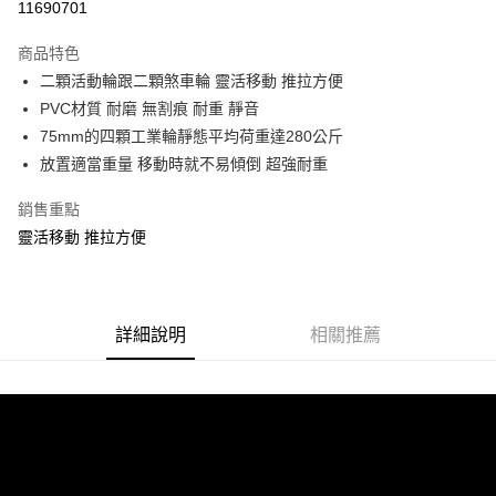
11690701
3 期 0 利率 每期
NT$133
21家銀行
商品特色
合作金庫商業銀行
第一商業銀行
LINE Pay
二顆活動輪跟二顆煞車輪 靈活移動 推拉方便
華南商業銀行
彰化商業銀行
PVC材質 耐磨 無割痕 耐重 靜音
Apple Pay
上海商業儲蓄銀行
台北富邦商業銀行
國泰世華商業銀行
兆豐國際商業銀行
75mm的四顆工業輪靜態平均荷重達280公斤
街口支付
臺灣中小企業銀行
台中商業銀行
放置適當重量 移動時就不易傾倒 超強耐重
匯豐（台灣）商業銀行
華泰商業銀行
悠遊付
聯邦商業銀行
遠東國際商業銀行
銷售重點
元大商業銀行
永豐商業銀行
Google Pay
靈活移動 推拉方便
玉山商業銀行
星展（台灣）商業銀行
台新國際商業銀行
中國信託商業銀行
全盈+PAY
台灣樂天信用卡公司
大哥付你分期
詳細說明
相關推薦
相關說明
【大哥付你分期使用說明】
ATM付款
1.本服務由台灣大哥大提供，台灣大哥大用戶可立即使用無須另外申請。
2.付款方式選擇「大哥付你分期」，訂單成立後會自動跳轉到大哥付的交易
流程，驗證手機門號後，選擇欲分期的期數、繳款截止日，確認付款後即完
運送方式
成交易。
3.實際核准額度、可分期數及費用金額請依後續交易確認頁面所載為準。
宅配
4.訂單成立30分鐘內，如未前往確認交易或遇審核未通過，訂單將自動取