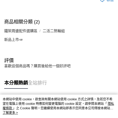
商品相關分類 (2)
鐵架周邊配件選購區
二活二煞輪組
新品上市📣
評價
喜歡這個商品嗎？購買後給他一個好評吧
本分類熱銷
全站排行
本網站中使用 cookie，欲查詢有關本網站使用 cookie 方式之詳情，及若您不希
熱門標籤
望在電腦上使用 cookie 時應如何變更電腦的 cookie 設定，請參閱本網站「
隱私
權條款
」之 Cookie 聲明。您繼續使用本網站即表示您同意本公司得按本網站使
用條款之 Cookie 聲明使用 cookie。
了解更多 >