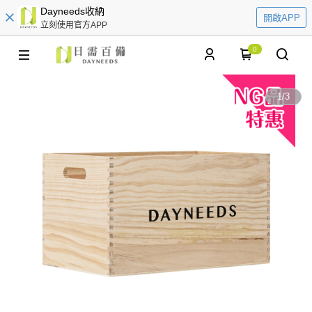
Dayneeds收納
開啟APP
立刻使用官方APP
0
1
/
3