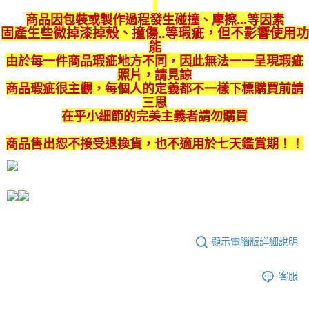
2.付款方式選擇「大哥付你分期」，訂單成立後會自動跳轉到大哥付的交易
商品因包裝或製作過程發生碰撞、摩擦...等因素
流程，驗證手機門號後，選擇欲分期的期數、繳款截止日，確認付款後即完
運送方式
固產生些微掉漆掉殼、撞傷..等瑕疵
，
但不影響使用功
成交易。
能
3.實際核准額度、可分期數及費用金額請依後續交易確認頁面所載為準。
宅配
由於每一件商品瑕疵地方不同，因此無法一一呈現瑕疵
4.訂單成立30分鐘內，如未前往確認交易或遇審核未通過，訂單將自動取
每筆NT$80，滿NT$599(含以上)免運費
消。如遇「轉專審核」未通過狀況，表示未達大哥付你分期系統評分，恕無
照片，請見諒
法說明評估內容。
商品瑕疵很主觀，每個人的定義都不一樣下標購買前請
【繳款方式說明】
三思
1.分期款項不併入電信帳單，「大哥付你分期」於每月結算日後寄送繳費提
在乎小細節的完美主義者請勿購買
醒簡訊。
2.透過簡訊連結打開帳單後，可選擇「超商條碼／台灣大直營門市／銀行轉
商品售出恕不接受退換貨，也不適用於七天鑑賞期！！
帳／街口支付／iPASS MONEY」等通路繳費。
【注意事項】
1.本服務係由「台灣大哥大股份有限公司」（以下簡稱本公司）所提供，讓
用戶於交易時，得透過本服務購買商品或服務，並由商店將買賣／分期付款
買賣價金債權讓與本公司後，依約使用本公司帳單繳交帳款。
2.基於同意付款使用「大哥付你分期」之契約關係目的，商店將以您的個人
資料（包含姓名、電話或地址）提供予台灣大哥大進項蒐集、處理及利用，
顯示電腦版詳細說明
由本公司與您本人進行分期帳單所需資料之確認、核對及更正。
3.完整用戶服務條款，請詳閱以下連結：
https://oppay.tw/userRule
客服