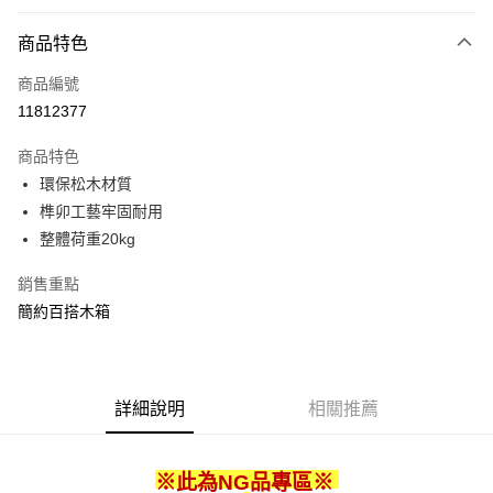
付款方式
商品特色
信用卡一次付款
商品編號
信用卡分期付款
11812377
3 期 0 利率 每期
NT$106
21家銀行
商品特色
合作金庫商業銀行
第一商業銀行
LINE Pay
環保松木材質
華南商業銀行
彰化商業銀行
榫卯工藝牢固耐用
Apple Pay
上海商業儲蓄銀行
台北富邦商業銀行
國泰世華商業銀行
兆豐國際商業銀行
整體荷重20kg
街口支付
臺灣中小企業銀行
台中商業銀行
銷售重點
匯豐（台灣）商業銀行
華泰商業銀行
悠遊付
聯邦商業銀行
遠東國際商業銀行
簡約百搭木箱
元大商業銀行
永豐商業銀行
Google Pay
玉山商業銀行
星展（台灣）商業銀行
台新國際商業銀行
中國信託商業銀行
全盈+PAY
台灣樂天信用卡公司
詳細說明
相關推薦
大哥付你分期
相關說明
【大哥付你分期使用說明】
※此為NG品專區
※
ATM付款
1.本服務由台灣大哥大提供，台灣大哥大用戶可立即使用無須另外申請。