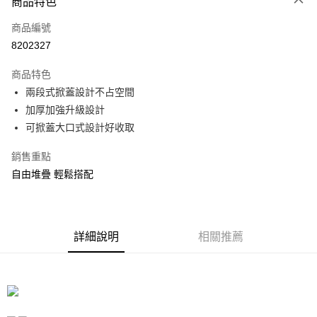
商品特色
信用卡一次付款
商品編號
信用卡分期付款
8202327
3 期 0 利率 每期
NT$403
21家銀行
商品特色
合作金庫商業銀行
第一商業銀行
LINE Pay
兩段式掀蓋設計不占空間
華南商業銀行
彰化商業銀行
加厚加強升級設計
Apple Pay
上海商業儲蓄銀行
台北富邦商業銀行
國泰世華商業銀行
兆豐國際商業銀行
可掀蓋大口式設計好收取
街口支付
臺灣中小企業銀行
台中商業銀行
銷售重點
匯豐（台灣）商業銀行
華泰商業銀行
悠遊付
聯邦商業銀行
遠東國際商業銀行
自由堆疊 輕鬆搭配
元大商業銀行
永豐商業銀行
Google Pay
玉山商業銀行
星展（台灣）商業銀行
台新國際商業銀行
中國信託商業銀行
全盈+PAY
台灣樂天信用卡公司
詳細說明
相關推薦
大哥付你分期
相關說明
【大哥付你分期使用說明】
ATM付款
1.本服務由台灣大哥大提供，台灣大哥大用戶可立即使用無須另外申請。
2.付款方式選擇「大哥付你分期」，訂單成立後會自動跳轉到大哥付的交易
流程，驗證手機門號後，選擇欲分期的期數、繳款截止日，確認付款後即完