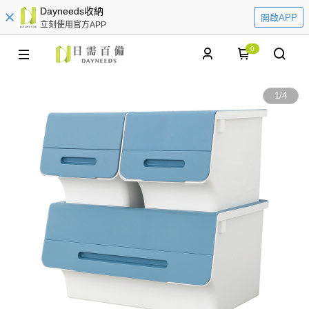
Dayneeds收納
開啟APP
立刻使用官方APP
0
1
/
4