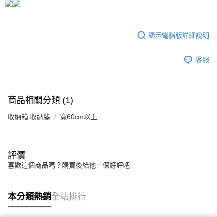
運送方式
成交易。
3.實際核准額度、可分期數及費用金額請依後續交易確認頁面所載為準。
宅配
4.訂單成立30分鐘內，如未前往確認交易或遇審核未通過，訂單將自動取
每筆NT$80，滿NT$599(含以上)免運費
消。如遇「轉專審核」未通過狀況，表示未達大哥付你分期系統評分，恕無
顯示電腦版詳細說明
法說明評估內容。
【繳款方式說明】
客服
1.分期款項不併入電信帳單，「大哥付你分期」於每月結算日後寄送繳費提
醒簡訊。
2.透過簡訊連結打開帳單後，可選擇「超商條碼／台灣大直營門市／銀行轉
帳／街口支付／iPASS MONEY」等通路繳費。
商品相關分類 (1)
【注意事項】
1.本服務係由「台灣大哥大股份有限公司」（以下簡稱本公司）所提供，讓
收納箱 收納籃
寬60cm以上
用戶於交易時，得透過本服務購買商品或服務，並由商店將買賣／分期付款
買賣價金債權讓與本公司後，依約使用本公司帳單繳交帳款。
2.基於同意付款使用「大哥付你分期」之契約關係目的，商店將以您的個人
資料（包含姓名、電話或地址）提供予台灣大哥大進項蒐集、處理及利用，
評價
由本公司與您本人進行分期帳單所需資料之確認、核對及更正。
3.完整用戶服務條款，請詳閱以下連結：
https://oppay.tw/userRule
喜歡這個商品嗎？購買後給他一個好評吧
本分類熱銷
全站排行