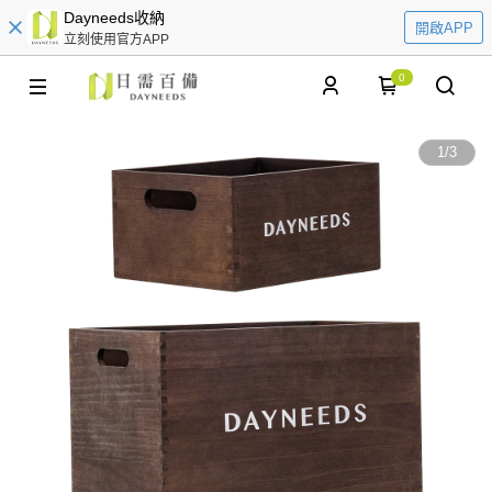
Dayneeds收納
開啟APP
立刻使用官方APP
0
1
/
3