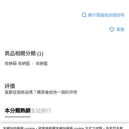
3.實際核准額度、可分期數及費用金額請依後續交易確認頁面所載為準。
宅配
4.訂單成立30分鐘內，如未前往確認交易或遇審核未通過，訂單將自動取
每筆NT$80，滿NT$599(含以上)免運費
消。如遇「轉專審核」未通過狀況，表示未達大哥付你分期系統評分，恕無
顯示電腦版詳細說明
法說明評估內容。
【繳款方式說明】
客服
1.分期款項不併入電信帳單，「大哥付你分期」於每月結算日後寄送繳費提
醒簡訊。
2.透過簡訊連結打開帳單後，可選擇「超商條碼／台灣大直營門市／銀行轉
帳／街口支付／iPASS MONEY」等通路繳費。
商品相關分類 (1)
【注意事項】
1.本服務係由「台灣大哥大股份有限公司」（以下簡稱本公司）所提供，讓
收納箱 收納籃
收納籃
用戶於交易時，得透過本服務購買商品或服務，並由商店將買賣／分期付款
買賣價金債權讓與本公司後，依約使用本公司帳單繳交帳款。
2.基於同意付款使用「大哥付你分期」之契約關係目的，商店將以您的個人
資料（包含姓名、電話或地址）提供予台灣大哥大進項蒐集、處理及利用，
評價
由本公司與您本人進行分期帳單所需資料之確認、核對及更正。
3.完整用戶服務條款，請詳閱以下連結：
https://oppay.tw/userRule
喜歡這個商品嗎？購買後給他一個好評吧
本分類熱銷
全站排行
本網站中使用 cookie，欲查詢有關本網站使用 cookie 方式之詳情，及若您不希