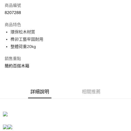
商品編號
信用卡分期付款
8207288
3 期 0 利率 每期
NT$233
21家銀行
商品特色
合作金庫商業銀行
第一商業銀行
LINE Pay
環保松木材質
華南商業銀行
彰化商業銀行
榫卯工藝牢固耐用
Apple Pay
上海商業儲蓄銀行
台北富邦商業銀行
國泰世華商業銀行
兆豐國際商業銀行
整體荷重20kg
街口支付
臺灣中小企業銀行
台中商業銀行
銷售重點
匯豐（台灣）商業銀行
華泰商業銀行
悠遊付
聯邦商業銀行
遠東國際商業銀行
簡約百搭木箱
元大商業銀行
永豐商業銀行
Google Pay
玉山商業銀行
星展（台灣）商業銀行
台新國際商業銀行
中國信託商業銀行
全盈+PAY
台灣樂天信用卡公司
詳細說明
相關推薦
大哥付你分期
相關說明
【大哥付你分期使用說明】
ATM付款
1.本服務由台灣大哥大提供，台灣大哥大用戶可立即使用無須另外申請。
2.付款方式選擇「大哥付你分期」，訂單成立後會自動跳轉到大哥付的交易
流程，驗證手機門號後，選擇欲分期的期數、繳款截止日，確認付款後即完
運送方式
成交易。