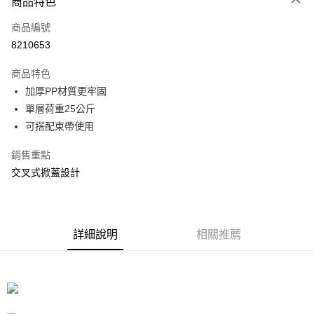
商品特色
信用卡一次付款
商品編號
信用卡分期付款
8210653
3 期 0 利率 每期
NT$438
21家銀行
商品特色
合作金庫商業銀行
第一商業銀行
LINE Pay
加厚PP材質更牢固
華南商業銀行
彰化商業銀行
單層荷重25公斤
Apple Pay
上海商業儲蓄銀行
台北富邦商業銀行
國泰世華商業銀行
兆豐國際商業銀行
可搭配束帶使用
街口支付
臺灣中小企業銀行
台中商業銀行
銷售重點
匯豐（台灣）商業銀行
華泰商業銀行
悠遊付
聯邦商業銀行
遠東國際商業銀行
交叉式掀蓋設計
元大商業銀行
永豐商業銀行
Google Pay
玉山商業銀行
星展（台灣）商業銀行
台新國際商業銀行
中國信託商業銀行
全盈+PAY
台灣樂天信用卡公司
詳細說明
相關推薦
大哥付你分期
相關說明
【大哥付你分期使用說明】
ATM付款
1.本服務由台灣大哥大提供，台灣大哥大用戶可立即使用無須另外申請。
2.付款方式選擇「大哥付你分期」，訂單成立後會自動跳轉到大哥付的交易
流程，驗證手機門號後，選擇欲分期的期數、繳款截止日，確認付款後即完