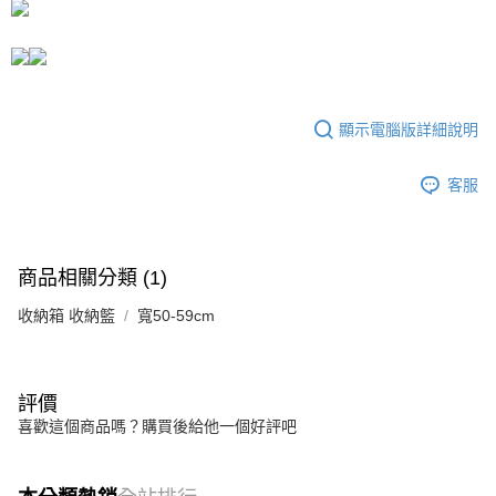
運送方式
成交易。
3.實際核准額度、可分期數及費用金額請依後續交易確認頁面所載為準。
宅配
4.訂單成立30分鐘內，如未前往確認交易或遇審核未通過，訂單將自動取
每筆NT$80，滿NT$599(含以上)免運費
消。如遇「轉專審核」未通過狀況，表示未達大哥付你分期系統評分，恕無
法說明評估內容。
【繳款方式說明】
顯示電腦版詳細說明
1.分期款項不併入電信帳單，「大哥付你分期」於每月結算日後寄送繳費提
醒簡訊。
2.透過簡訊連結打開帳單後，可選擇「超商條碼／台灣大直營門市／銀行轉
客服
帳／街口支付／iPASS MONEY」等通路繳費。
【注意事項】
1.本服務係由「台灣大哥大股份有限公司」（以下簡稱本公司）所提供，讓
商品相關分類 (1)
用戶於交易時，得透過本服務購買商品或服務，並由商店將買賣／分期付款
買賣價金債權讓與本公司後，依約使用本公司帳單繳交帳款。
收納箱 收納籃
2.基於同意付款使用「大哥付你分期」之契約關係目的，商店將以您的個人
寬50-59cm
資料（包含姓名、電話或地址）提供予台灣大哥大進項蒐集、處理及利用，
由本公司與您本人進行分期帳單所需資料之確認、核對及更正。
3.完整用戶服務條款，請詳閱以下連結：
https://oppay.tw/userRule
評價
喜歡這個商品嗎？購買後給他一個好評吧