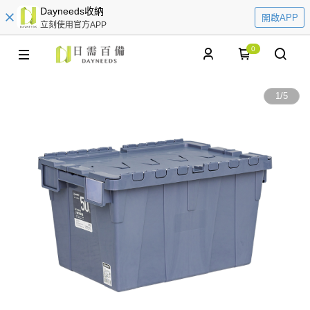
Dayneeds收納
開啟APP
立刻使用官方APP
0
1
/
5