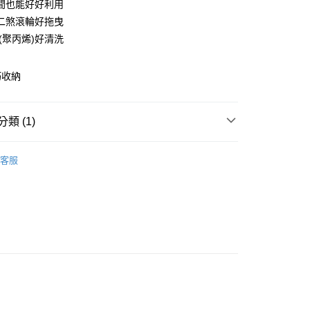
間也能好好利用
庫商業銀行
第一商業銀行
二煞滾輪好拖曳
業銀行
彰化商業銀行
(聚丙烯)好清洗
業儲蓄銀行
台北富邦商業銀行
華商業銀行
兆豐國際商業銀行
巧收納
小企業銀行
台中商業銀行
台灣）商業銀行
華泰商業銀行
業銀行
遠東國際商業銀行
類 (1)
業銀行
永豐商業銀行
y
業銀行
星展（台灣）商業銀行
納籃
隙縫收納型
際商業銀行
中國信託商業銀行
客服
天信用卡公司
分期
你分期使用說明】
由台灣大哥大提供，台灣大哥大用戶可立即使用無須另外申請。
式選擇「大哥付你分期」，訂單成立後會自動跳轉到大哥付的交易
證手機門號後，選擇欲分期的期數、繳款截止日，確認付款後即
。
准額度、可分期數及費用金額請依後續交易確認頁面所載為準。
立30分鐘內，如未前往確認交易或遇審核未通過，訂單將自動取
「轉專審核」未通過狀況，表示未達大哥付你分期系統評分，恕
0，滿NT$599(含以上)免運費
評估內容。