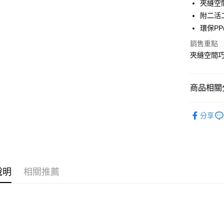
夾縫空
合作金
附二活
LINE Pay
華南商
環保PP
Apple Pay
上海商
銷售重點
國泰世
街口支付
夾縫空間
臺灣中
匯豐（
悠遊付
聯邦商
商品相關分
元大商
Google Pa
玉山商
收納箱 收
台新國
全盈+PAY
分享
台灣樂
大哥付你
相關說明
【大哥付
ATM付款
1.本服務
2.付款方
說明
相關推薦
流程，驗
完成交易
運送方式
3.實際核
4.訂單成
宅配
消。如遇
每筆NT$8
無法說明