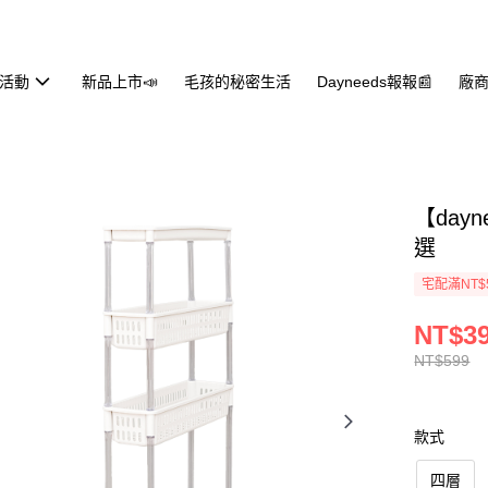
活動
新品上市📣
毛孩的秘密生活
Dayneeds報報📰
廠商
【day
選
宅配滿NT$
NT$3
NT$599
款式
四層