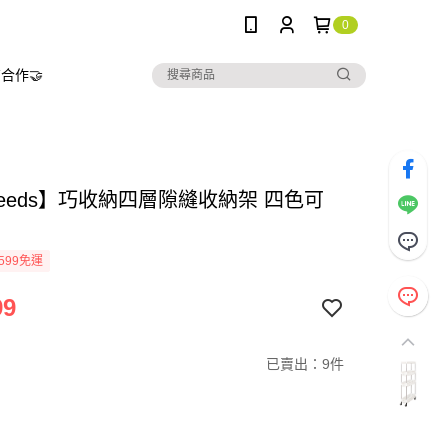
0
合作🤝
needs】巧收納四層隙縫收納架 四色可
599免運
99
已賣出：9件