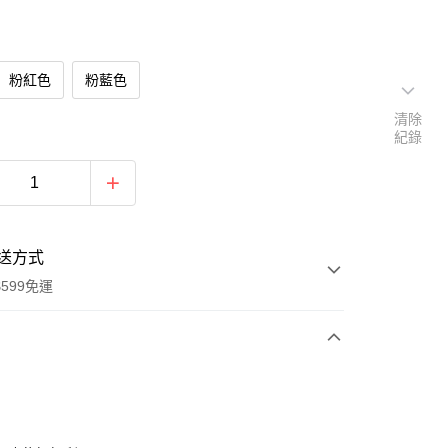
粉紅色
粉藍色
清除
紀錄
送方式
599免運
次付款
期付款
0 利率 每期
NT$133
21家銀行