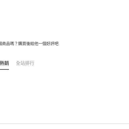
【繳款方
1.分期款
醒簡訊。
2.透過簡
帳／街口支
【注意事
1.本服務
個商品嗎？購買後給他一個好評吧
用戶於交
款買賣價
2.基於同
資料（包
熱銷
全站排行
用，由本
3.完整用