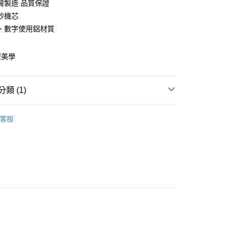
灣製造 品質保證
庫商業銀行
第一商業銀行
秒機芯
業銀行
彰化商業銀行
、數字使用鋁材質
業儲蓄銀行
台北富邦商業銀行
華商業銀行
兆豐國際商業銀行
型美學
小企業銀行
台中商業銀行
台灣）商業銀行
華泰商業銀行
業銀行
遠東國際商業銀行
類 (1)
業銀行
永豐商業銀行
y
業銀行
星展（台灣）商業銀行
時鐘
際商業銀行
中國信託商業銀行
客服
天信用卡公司
分期
你分期使用說明】
由台灣大哥大提供，台灣大哥大用戶可立即使用無須另外申請。
式選擇「大哥付你分期」，訂單成立後會自動跳轉到大哥付的交易
證手機門號後，選擇欲分期的期數、繳款截止日，確認付款後即
。
准額度、可分期數及費用金額請依後續交易確認頁面所載為準。
立30分鐘內，如未前往確認交易或遇審核未通過，訂單將自動取
「轉專審核」未通過狀況，表示未達大哥付你分期系統評分，恕
0，滿NT$599(含以上)免運費
評估內容。