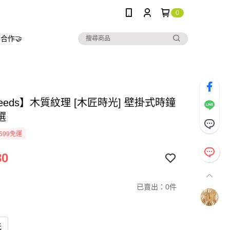
0
合作🤝
needs】木質紋理 [木匠時光] 壁掛式時鐘
選
599免運
80
已賣出：0件
光