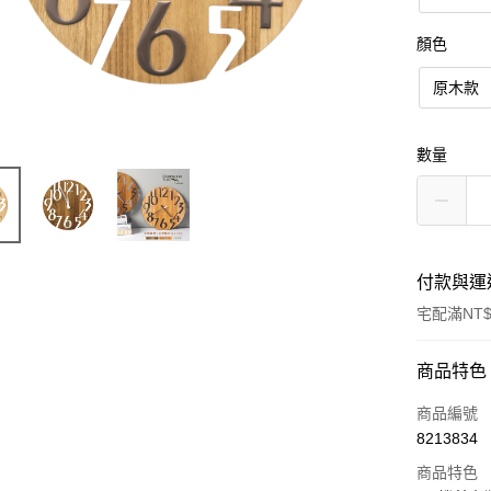
顏色
原木款
數量
付款與運
宅配滿NT$
付款方式
商品特色
信用卡一
商品編號
8213834
信用卡分
商品特色
3 期 