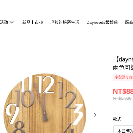
活動
新品上市📣
毛孩的秘密生活
Dayneeds報報📰
廠商
【day
兩色可
宅配滿NT$
NT$8
NT$1,320
款式
木匠時