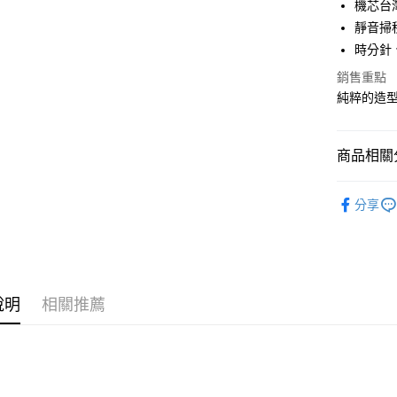
機芯台
合作金
靜音掃
LINE Pay
華南商
時分針
Apple Pay
上海商
銷售重點
國泰世
街口支付
純粹的造
臺灣中
匯豐（
悠遊付
聯邦商
商品相關分
元大商
Google Pa
玉山商
居家擺設
台新國
全盈+PAY
分享
台灣樂
大哥付你
相關說明
【大哥付
ATM付款
1.本服務
2.付款方
說明
相關推薦
流程，驗
完成交易
運送方式
3.實際核
4.訂單成
宅配
消。如遇
每筆NT$8
無法說明