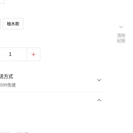
柚木款
清除
紀錄
送方式
599免運
次付款
期付款
0 利率 每期
NT$293
21家銀行