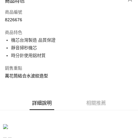
商品特色
信用卡一次付款
商品編號
信用卡分期付款
8226676
3 期 0 利率 每期
NT$360
21家銀行
商品特色
合作金庫商業銀行
第一商業銀行
LINE Pay
機芯台灣製造 品質保證
華南商業銀行
彰化商業銀行
靜音掃秒機芯
Apple Pay
上海商業儲蓄銀行
台北富邦商業銀行
國泰世華商業銀行
兆豐國際商業銀行
時分針使用鋁材質
街口支付
臺灣中小企業銀行
台中商業銀行
銷售重點
匯豐（台灣）商業銀行
華泰商業銀行
悠遊付
聯邦商業銀行
遠東國際商業銀行
萬花筒結合水波紋造型
元大商業銀行
永豐商業銀行
Google Pay
玉山商業銀行
星展（台灣）商業銀行
台新國際商業銀行
中國信託商業銀行
全盈+PAY
台灣樂天信用卡公司
詳細說明
相關推薦
大哥付你分期
相關說明
【大哥付你分期使用說明】
ATM付款
1.本服務由台灣大哥大提供，台灣大哥大用戶可立即使用無須另外申請。
2.付款方式選擇「大哥付你分期」，訂單成立後會自動跳轉到大哥付的交易
流程，驗證手機門號後，選擇欲分期的期數、繳款截止日，確認付款後即完