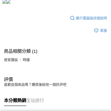
運送方式
成交易。
3.實際核准額度、可分期數及費用金額請依後續交易確認頁面所載為準。
宅配
4.訂單成立30分鐘內，如未前往確認交易或遇審核未通過，訂單將自動取
每筆NT$80，滿NT$599(含以上)免運費
消。如遇「轉專審核」未通過狀況，表示未達大哥付你分期系統評分，恕無
顯示電腦版詳細說明
法說明評估內容。
【繳款方式說明】
客服
1.分期款項不併入電信帳單，「大哥付你分期」於每月結算日後寄送繳費提
醒簡訊。
2.透過簡訊連結打開帳單後，可選擇「超商條碼／台灣大直營門市／銀行轉
帳／街口支付／iPASS MONEY」等通路繳費。
商品相關分類 (1)
【注意事項】
1.本服務係由「台灣大哥大股份有限公司」（以下簡稱本公司）所提供，讓
居家擺設
時鐘
用戶於交易時，得透過本服務購買商品或服務，並由商店將買賣／分期付款
買賣價金債權讓與本公司後，依約使用本公司帳單繳交帳款。
2.基於同意付款使用「大哥付你分期」之契約關係目的，商店將以您的個人
資料（包含姓名、電話或地址）提供予台灣大哥大進項蒐集、處理及利用，
評價
由本公司與您本人進行分期帳單所需資料之確認、核對及更正。
3.完整用戶服務條款，請詳閱以下連結：
https://oppay.tw/userRule
喜歡這個商品嗎？購買後給他一個好評吧
本分類熱銷
全站排行