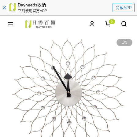
Dayneeds收納
開啟APP
立刻使用官方APP
0
1
/
3