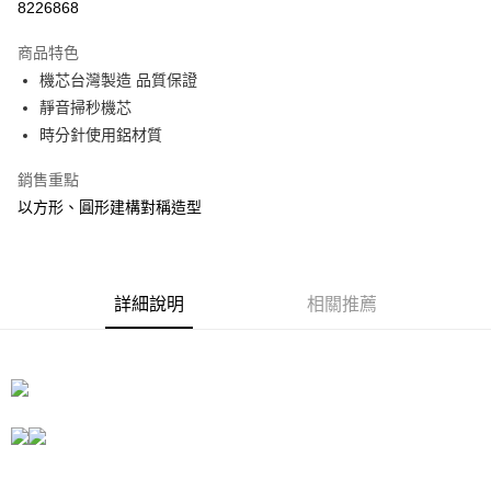
8226868
3 期 0 利率 每期
NT$330
21家銀行
商品特色
合作金庫商業銀行
第一商業銀行
LINE Pay
機芯台灣製造 品質保證
華南商業銀行
彰化商業銀行
靜音掃秒機芯
Apple Pay
上海商業儲蓄銀行
台北富邦商業銀行
國泰世華商業銀行
兆豐國際商業銀行
時分針使用鋁材質
街口支付
臺灣中小企業銀行
台中商業銀行
銷售重點
匯豐（台灣）商業銀行
華泰商業銀行
悠遊付
聯邦商業銀行
遠東國際商業銀行
以方形、圓形建構對稱造型
元大商業銀行
永豐商業銀行
Google Pay
玉山商業銀行
星展（台灣）商業銀行
台新國際商業銀行
中國信託商業銀行
全盈+PAY
台灣樂天信用卡公司
詳細說明
相關推薦
大哥付你分期
相關說明
【大哥付你分期使用說明】
ATM付款
1.本服務由台灣大哥大提供，台灣大哥大用戶可立即使用無須另外申請。
2.付款方式選擇「大哥付你分期」，訂單成立後會自動跳轉到大哥付的交易
流程，驗證手機門號後，選擇欲分期的期數、繳款截止日，確認付款後即完
運送方式
成交易。
3.實際核准額度、可分期數及費用金額請依後續交易確認頁面所載為準。
宅配
4.訂單成立30分鐘內，如未前往確認交易或遇審核未通過，訂單將自動取