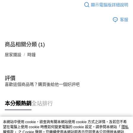
每筆NT$80，滿NT$599(含以上)免運費
消。如遇「轉專審核」未通過狀況，表示未達大哥付你分期系統評分，恕無
顯示電腦版詳細說明
法說明評估內容。
【繳款方式說明】
客服
1.分期款項不併入電信帳單，「大哥付你分期」於每月結算日後寄送繳費提
醒簡訊。
2.透過簡訊連結打開帳單後，可選擇「超商條碼／台灣大直營門市／銀行轉
帳／街口支付／iPASS MONEY」等通路繳費。
商品相關分類 (1)
【注意事項】
1.本服務係由「台灣大哥大股份有限公司」（以下簡稱本公司）所提供，讓
居家擺設
時鐘
用戶於交易時，得透過本服務購買商品或服務，並由商店將買賣／分期付款
買賣價金債權讓與本公司後，依約使用本公司帳單繳交帳款。
2.基於同意付款使用「大哥付你分期」之契約關係目的，商店將以您的個人
資料（包含姓名、電話或地址）提供予台灣大哥大進項蒐集、處理及利用，
評價
由本公司與您本人進行分期帳單所需資料之確認、核對及更正。
3.完整用戶服務條款，請詳閱以下連結：
https://oppay.tw/userRule
喜歡這個商品嗎？購買後給他一個好評吧
本分類熱銷
全站排行
本網站中使用 cookie，欲查詢有關本網站使用 cookie 方式之詳情，及若您不希
熱門標籤
望在電腦上使用 cookie 時應如何變更電腦的 cookie 設定，請參閱本網站「
隱私
權條款
」之 Cookie 聲明。您繼續使用本網站即表示您同意本公司得按本網站使