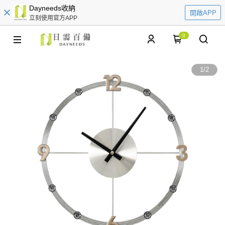
Dayneeds收納
開啟APP
立刻使用官方APP
0
1
/
2