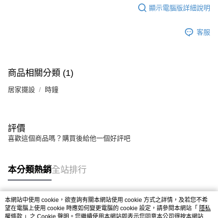
每筆NT$80，滿NT$599(含以上)免運費
消。如遇「轉專審核」未通過狀況，表示未達大哥付你分期系統評分，恕無
顯示電腦版詳細說明
法說明評估內容。
【繳款方式說明】
客服
1.分期款項不併入電信帳單，「大哥付你分期」於每月結算日後寄送繳費提
醒簡訊。
2.透過簡訊連結打開帳單後，可選擇「超商條碼／台灣大直營門市／銀行轉
帳／街口支付／iPASS MONEY」等通路繳費。
商品相關分類 (1)
【注意事項】
1.本服務係由「台灣大哥大股份有限公司」（以下簡稱本公司）所提供，讓
居家擺設
時鐘
用戶於交易時，得透過本服務購買商品或服務，並由商店將買賣／分期付款
買賣價金債權讓與本公司後，依約使用本公司帳單繳交帳款。
2.基於同意付款使用「大哥付你分期」之契約關係目的，商店將以您的個人
資料（包含姓名、電話或地址）提供予台灣大哥大進項蒐集、處理及利用，
評價
由本公司與您本人進行分期帳單所需資料之確認、核對及更正。
3.完整用戶服務條款，請詳閱以下連結：
https://oppay.tw/userRule
喜歡這個商品嗎？購買後給他一個好評吧
本分類熱銷
全站排行
本網站中使用 cookie，欲查詢有關本網站使用 cookie 方式之詳情，及若您不希
熱門標籤
望在電腦上使用 cookie 時應如何變更電腦的 cookie 設定，請參閱本網站「
隱私
權條款
」之 Cookie 聲明。您繼續使用本網站即表示您同意本公司得按本網站使