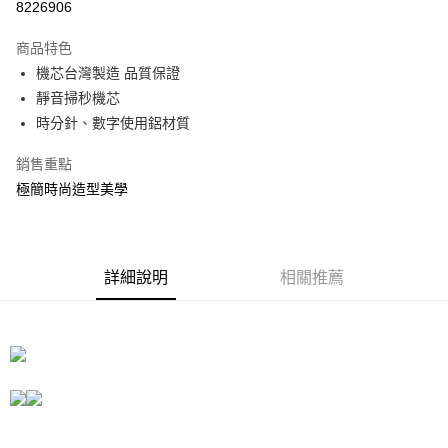
8226906
3 期 0 利率 每期
NT$316
21家銀行
商品特色
合作金庫商業銀行
第一商業銀行
LINE Pay
機芯台灣製造 品質保證
華南商業銀行
彰化商業銀行
靜音掃秒機芯
Apple Pay
上海商業儲蓄銀行
台北富邦商業銀行
國泰世華商業銀行
兆豐國際商業銀行
時分針、數字使用鋁材質
街口支付
臺灣中小企業銀行
台中商業銀行
銷售重點
匯豐（台灣）商業銀行
華泰商業銀行
悠遊付
聯邦商業銀行
遠東國際商業銀行
極簡時尚造型美學
元大商業銀行
永豐商業銀行
Google Pay
玉山商業銀行
星展（台灣）商業銀行
台新國際商業銀行
中國信託商業銀行
全盈+PAY
台灣樂天信用卡公司
詳細說明
相關推薦
大哥付你分期
相關說明
【大哥付你分期使用說明】
ATM付款
1.本服務由台灣大哥大提供，台灣大哥大用戶可立即使用無須另外申請。
2.付款方式選擇「大哥付你分期」，訂單成立後會自動跳轉到大哥付的交易
流程，驗證手機門號後，選擇欲分期的期數、繳款截止日，確認付款後即完
運送方式
成交易。
3.實際核准額度、可分期數及費用金額請依後續交易確認頁面所載為準。
宅配
4.訂單成立30分鐘內，如未前往確認交易或遇審核未通過，訂單將自動取