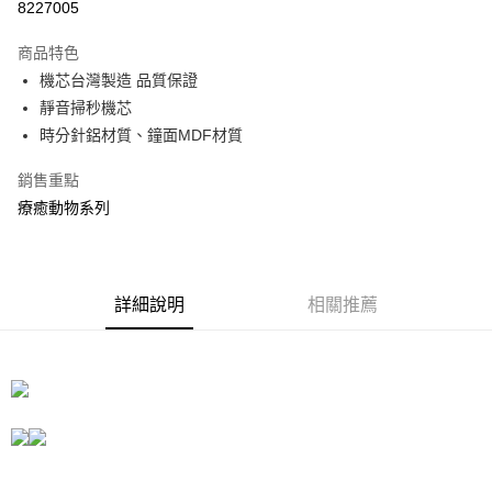
8227005
3 期 0 利率 每期
NT$196
21家銀行
商品特色
合作金庫商業銀行
第一商業銀行
LINE Pay
機芯台灣製造 品質保證
華南商業銀行
彰化商業銀行
靜音掃秒機芯
Apple Pay
上海商業儲蓄銀行
台北富邦商業銀行
國泰世華商業銀行
兆豐國際商業銀行
時分針鋁材質、鐘面MDF材質
街口支付
臺灣中小企業銀行
台中商業銀行
銷售重點
匯豐（台灣）商業銀行
華泰商業銀行
悠遊付
聯邦商業銀行
遠東國際商業銀行
療癒動物系列
元大商業銀行
永豐商業銀行
Google Pay
玉山商業銀行
星展（台灣）商業銀行
台新國際商業銀行
中國信託商業銀行
全盈+PAY
台灣樂天信用卡公司
詳細說明
相關推薦
大哥付你分期
相關說明
【大哥付你分期使用說明】
ATM付款
1.本服務由台灣大哥大提供，台灣大哥大用戶可立即使用無須另外申請。
2.付款方式選擇「大哥付你分期」，訂單成立後會自動跳轉到大哥付的交易
流程，驗證手機門號後，選擇欲分期的期數、繳款截止日，確認付款後即完
運送方式
成交易。
3.實際核准額度、可分期數及費用金額請依後續交易確認頁面所載為準。
宅配
4.訂單成立30分鐘內，如未前往確認交易或遇審核未通過，訂單將自動取