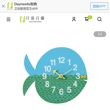
Dayneeds收納
開啟APP
立刻使用官方APP
0
1
/
2