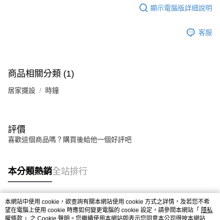
每筆NT$80，滿NT$599(含以上)免運費
消。如遇「轉專審核」未通過狀況，表示未達大哥付你分期系統評分，恕無
顯示電腦版詳細說明
法說明評估內容。
【繳款方式說明】
客服
1.分期款項不併入電信帳單，「大哥付你分期」於每月結算日後寄送繳費提
醒簡訊。
2.透過簡訊連結打開帳單後，可選擇「超商條碼／台灣大直營門市／銀行轉
帳／街口支付／iPASS MONEY」等通路繳費。
商品相關分類 (1)
【注意事項】
1.本服務係由「台灣大哥大股份有限公司」（以下簡稱本公司）所提供，讓
居家擺設
時鐘
用戶於交易時，得透過本服務購買商品或服務，並由商店將買賣／分期付款
買賣價金債權讓與本公司後，依約使用本公司帳單繳交帳款。
2.基於同意付款使用「大哥付你分期」之契約關係目的，商店將以您的個人
資料（包含姓名、電話或地址）提供予台灣大哥大進項蒐集、處理及利用，
評價
由本公司與您本人進行分期帳單所需資料之確認、核對及更正。
3.完整用戶服務條款，請詳閱以下連結：
https://oppay.tw/userRule
喜歡這個商品嗎？購買後給他一個好評吧
本分類熱銷
全站排行
本網站中使用 cookie，欲查詢有關本網站使用 cookie 方式之詳情，及若您不希
熱門標籤
望在電腦上使用 cookie 時應如何變更電腦的 cookie 設定，請參閱本網站「
隱私
權條款
」之 Cookie 聲明。您繼續使用本網站即表示您同意本公司得按本網站使