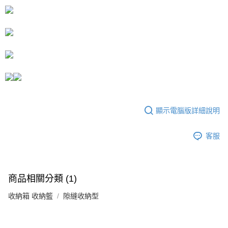
ATM付款
1.本服務由台灣大哥大提供，台灣大哥大用戶可立即使用無須另外申請。
2.付款方式選擇「大哥付你分期」，訂單成立後會自動跳轉到大哥付的交易
流程，驗證手機門號後，選擇欲分期的期數、繳款截止日，確認付款後即完
運送方式
成交易。
3.實際核准額度、可分期數及費用金額請依後續交易確認頁面所載為準。
宅配
4.訂單成立30分鐘內，如未前往確認交易或遇審核未通過，訂單將自動取
每筆NT$80，滿NT$599(含以上)免運費
消。如遇「轉專審核」未通過狀況，表示未達大哥付你分期系統評分，恕無
法說明評估內容。
【繳款方式說明】
1.分期款項不併入電信帳單，「大哥付你分期」於每月結算日後寄送繳費提
醒簡訊。
2.透過簡訊連結打開帳單後，可選擇「超商條碼／台灣大直營門市／銀行轉
顯示電腦版詳細說明
帳／街口支付／iPASS MONEY」等通路繳費。
客服
【注意事項】
1.本服務係由「台灣大哥大股份有限公司」（以下簡稱本公司）所提供，讓
用戶於交易時，得透過本服務購買商品或服務，並由商店將買賣／分期付款
買賣價金債權讓與本公司後，依約使用本公司帳單繳交帳款。
2.基於同意付款使用「大哥付你分期」之契約關係目的，商店將以您的個人
商品相關分類 (1)
資料（包含姓名、電話或地址）提供予台灣大哥大進項蒐集、處理及利用，
由本公司與您本人進行分期帳單所需資料之確認、核對及更正。
收納箱 收納籃
隙縫收納型
3.完整用戶服務條款，請詳閱以下連結：
https://oppay.tw/userRule