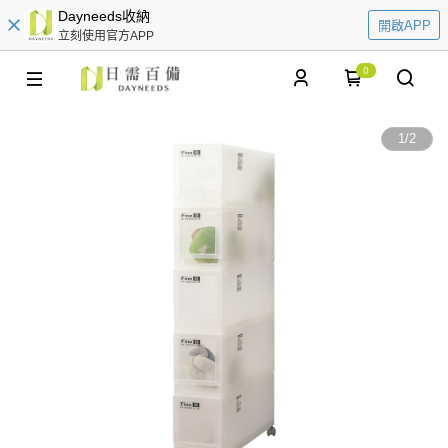
Dayneeds收納
開啟APP
立刻使用官方APP
0
1
/
2