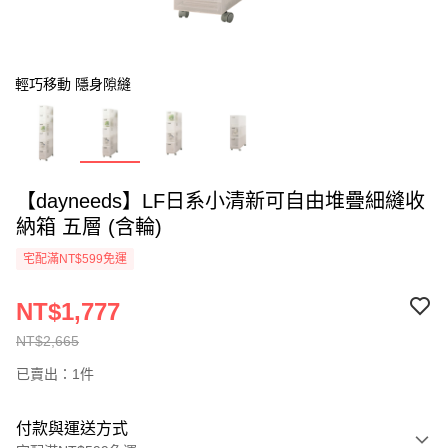
輕巧移動 隱身隙縫
【dayneeds】LF日系小清新可自由堆疊細縫收
納箱 五層 (含輪)
宅配滿NT$599免運
NT$1,777
NT$2,665
已賣出：1件
付款與運送方式