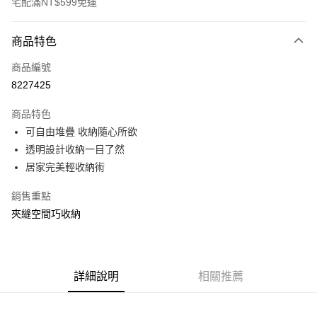
宅配滿NT$599免運
付款方式
商品特色
信用卡一次付款
商品編號
信用卡分期付款
8227425
3 期 0 利率 每期
NT$592
21家銀行
商品特色
合作金庫商業銀行
第一商業銀行
LINE Pay
可自由堆疊 收納隨心所欲
華南商業銀行
彰化商業銀行
透明設計收納一目了然
Apple Pay
上海商業儲蓄銀行
台北富邦商業銀行
國泰世華商業銀行
兆豐國際商業銀行
居家完美輕收納術
街口支付
臺灣中小企業銀行
台中商業銀行
銷售重點
匯豐（台灣）商業銀行
華泰商業銀行
悠遊付
聯邦商業銀行
遠東國際商業銀行
夾縫空間巧收納
元大商業銀行
永豐商業銀行
Google Pay
玉山商業銀行
星展（台灣）商業銀行
台新國際商業銀行
中國信託商業銀行
全盈+PAY
台灣樂天信用卡公司
詳細說明
相關推薦
大哥付你分期
相關說明
【大哥付你分期使用說明】