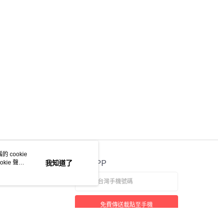
意付款使用「大哥付你分期」之契約關係目的，商店將以您的個人
含姓名、電話或地址）提供予台灣大哥大進項蒐集、處理及利
公司與您本人進行分期帳單所需資料之確認、核對及更正。
戶服務條款，請詳閱以下連結：
https://oppay.tw/userRule
 cookie
kie 聲明
我知道了
官方APP
免費傳送載點至手機