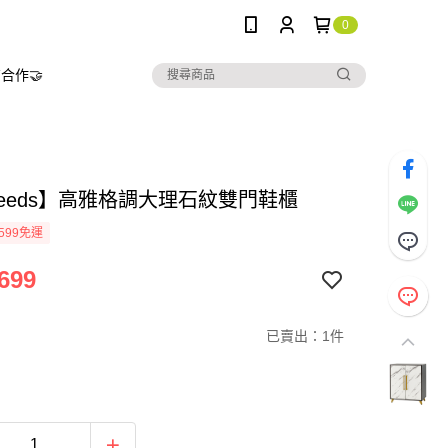
0
合作🤝
needs】高雅格調大理石紋雙門鞋櫃
599免運
699
已賣出：1件