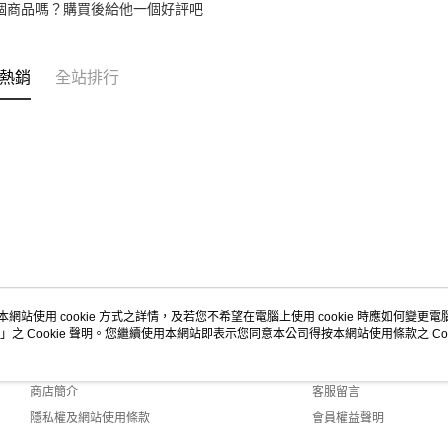
2.基於同
個商品嗎？購買後給他一個好評吧
資料（包
用，由本
3.完整用
熱銷
全站排行
本網站使用 cookie 方式之詳情，及若您不希望在電腦上使用 cookie 時應如何變更電腦的
」之 Cookie 聲明。您繼續使用本網站即表示您同意本公司得按本網站使用條款之 Coo
關於我們
客服資訊
品牌故事
購物說明
商店簡介
客服留言
隱私權及網站使用條款
會員權益聲明
聯絡我們