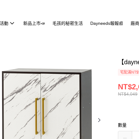
活動
新品上市📣
毛孩的秘密生活
Dayneeds報報📰
廠商
【day
宅配滿NT$
NT$2,
NT$4,049
數量