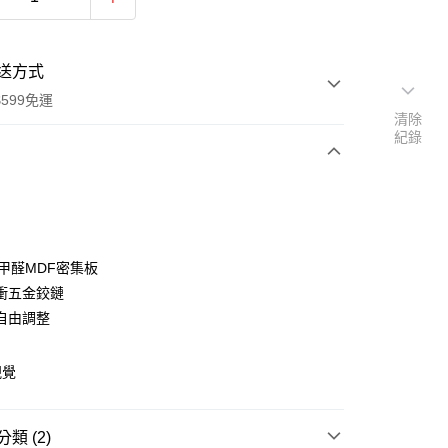
送方式
599免運
清除
紀錄
次付款
期付款
0 利率 每期
NT$899
21家銀行
低甲醛MDF密集板
庫商業銀行
第一商業銀行
衝五金鉸鏈
業銀行
彰化商業銀行
自由調整
業儲蓄銀行
台北富邦商業銀行
華商業銀行
兆豐國際商業銀行
視覺
小企業銀行
台中商業銀行
台灣）商業銀行
華泰商業銀行
業銀行
遠東國際商業銀行
類 (2)
業銀行
永豐商業銀行
y