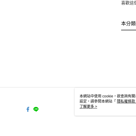
喜歡這
本分類
本網站中使用 cookie，欲查詢有關
設定，請參閱本網站「
隱私權條款
使用 cookie。
了解更多 >