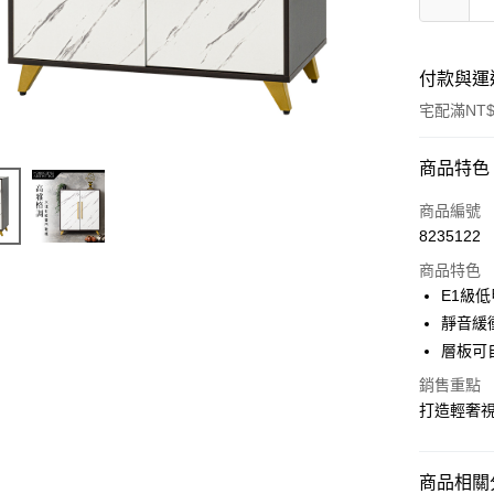
付款與運
宅配滿NT$
付款方式
商品特色
信用卡一
商品編號
8235122
信用卡分
商品特色
3 期 
E1級
合作金
靜音緩
LINE Pay
華南商
層板可
Apple Pay
上海商
銷售重點
國泰世
街口支付
打造輕奢
臺灣中
匯豐（
悠遊付
聯邦商
商品相關分
元大商
Google Pa