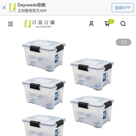
Dayneeds收納
開啟APP
立刻使用官方APP
0
1
/
2