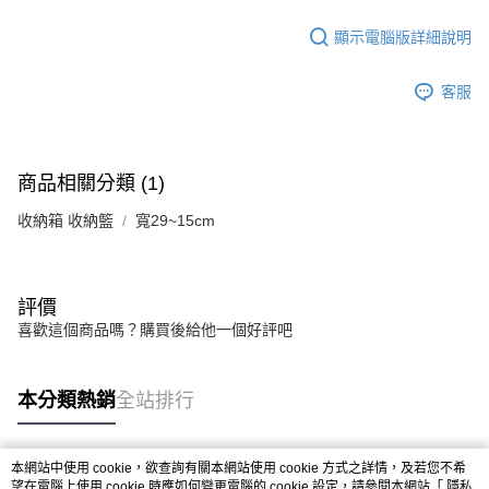
法說明評估內容。
【繳款方式說明】
顯示電腦版詳細說明
1.分期款項不併入電信帳單，「大哥付你分期」於每月結算日後寄送繳費提
醒簡訊。
2.透過簡訊連結打開帳單後，可選擇「超商條碼／台灣大直營門市／銀行轉
客服
帳／街口支付／iPASS MONEY」等通路繳費。
【注意事項】
1.本服務係由「台灣大哥大股份有限公司」（以下簡稱本公司）所提供，讓
商品相關分類 (1)
用戶於交易時，得透過本服務購買商品或服務，並由商店將買賣／分期付款
買賣價金債權讓與本公司後，依約使用本公司帳單繳交帳款。
收納箱 收納籃
2.基於同意付款使用「大哥付你分期」之契約關係目的，商店將以您的個人
寬29~15cm
資料（包含姓名、電話或地址）提供予台灣大哥大進項蒐集、處理及利用，
由本公司與您本人進行分期帳單所需資料之確認、核對及更正。
3.完整用戶服務條款，請詳閱以下連結：
https://oppay.tw/userRule
評價
喜歡這個商品嗎？購買後給他一個好評吧
本分類熱銷
全站排行
本網站中使用 cookie，欲查詢有關本網站使用 cookie 方式之詳情，及若您不希
熱門標籤
望在電腦上使用 cookie 時應如何變更電腦的 cookie 設定，請參閱本網站「
隱私