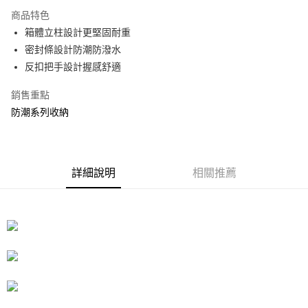
3 期 0 利率 每期
NT$483
21家銀行
商品特色
合作金庫商業銀行
第一商業銀行
LINE Pay
箱體立柱設計更堅固耐重
華南商業銀行
彰化商業銀行
密封條設計防潮防潑水
Apple Pay
上海商業儲蓄銀行
台北富邦商業銀行
國泰世華商業銀行
兆豐國際商業銀行
反扣把手設計握感舒適
街口支付
臺灣中小企業銀行
台中商業銀行
銷售重點
匯豐（台灣）商業銀行
華泰商業銀行
悠遊付
聯邦商業銀行
遠東國際商業銀行
防潮系列收納
元大商業銀行
永豐商業銀行
Google Pay
玉山商業銀行
星展（台灣）商業銀行
台新國際商業銀行
中國信託商業銀行
全盈+PAY
台灣樂天信用卡公司
詳細說明
相關推薦
大哥付你分期
相關說明
【大哥付你分期使用說明】
ATM付款
1.本服務由台灣大哥大提供，台灣大哥大用戶可立即使用無須另外申請。
2.付款方式選擇「大哥付你分期」，訂單成立後會自動跳轉到大哥付的交易
流程，驗證手機門號後，選擇欲分期的期數、繳款截止日，確認付款後即完
運送方式
成交易。
3.實際核准額度、可分期數及費用金額請依後續交易確認頁面所載為準。
宅配
4.訂單成立30分鐘內，如未前往確認交易或遇審核未通過，訂單將自動取
每筆NT$80，滿NT$599(含以上)免運費
消。如遇「轉專審核」未通過狀況，表示未達大哥付你分期系統評分，恕無