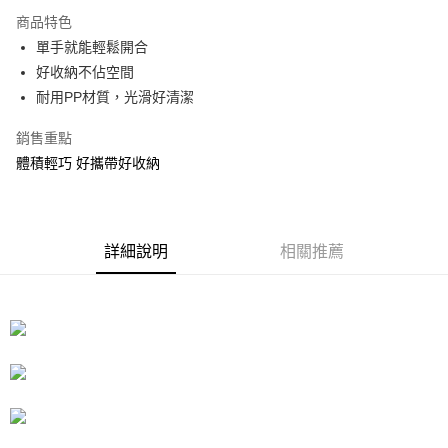
3 期 0 利率 每期
NT$142
21家銀行
商品特色
合作金庫商業銀行
第一商業銀行
LINE Pay
單手就能輕鬆開合
華南商業銀行
彰化商業銀行
好收納不佔空間
Apple Pay
上海商業儲蓄銀行
台北富邦商業銀行
國泰世華商業銀行
兆豐國際商業銀行
耐用PP材質，光滑好清潔
街口支付
臺灣中小企業銀行
台中商業銀行
銷售重點
匯豐（台灣）商業銀行
華泰商業銀行
悠遊付
聯邦商業銀行
遠東國際商業銀行
體積輕巧 好攜帶好收納
元大商業銀行
永豐商業銀行
Google Pay
玉山商業銀行
星展（台灣）商業銀行
台新國際商業銀行
中國信託商業銀行
全盈+PAY
台灣樂天信用卡公司
詳細說明
相關推薦
大哥付你分期
相關說明
【大哥付你分期使用說明】
ATM付款
1.本服務由台灣大哥大提供，台灣大哥大用戶可立即使用無須另外申請。
2.付款方式選擇「大哥付你分期」，訂單成立後會自動跳轉到大哥付的交易
流程，驗證手機門號後，選擇欲分期的期數、繳款截止日，確認付款後即完
運送方式
成交易。
3.實際核准額度、可分期數及費用金額請依後續交易確認頁面所載為準。
宅配
4.訂單成立30分鐘內，如未前往確認交易或遇審核未通過，訂單將自動取
每筆NT$80，滿NT$599(含以上)免運費
消。如遇「轉專審核」未通過狀況，表示未達大哥付你分期系統評分，恕無