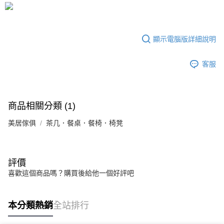
法說明評估內容。
【繳款方式說明】
1.分期款項不併入電信帳單，「大哥付你分期」於每月結算日後寄送繳費提
醒簡訊。
2.透過簡訊連結打開帳單後，可選擇「超商條碼／台灣大直營門市／銀行轉
顯示電腦版詳細說明
帳／街口支付／iPASS MONEY」等通路繳費。
客服
【注意事項】
1.本服務係由「台灣大哥大股份有限公司」（以下簡稱本公司）所提供，讓
用戶於交易時，得透過本服務購買商品或服務，並由商店將買賣／分期付款
買賣價金債權讓與本公司後，依約使用本公司帳單繳交帳款。
2.基於同意付款使用「大哥付你分期」之契約關係目的，商店將以您的個人
商品相關分類 (1)
資料（包含姓名、電話或地址）提供予台灣大哥大進項蒐集、處理及利用，
由本公司與您本人進行分期帳單所需資料之確認、核對及更正。
美居傢俱
茶几．餐桌．餐椅．椅凳
3.完整用戶服務條款，請詳閱以下連結：
https://oppay.tw/userRule
評價
喜歡這個商品嗎？購買後給他一個好評吧
本分類熱銷
全站排行