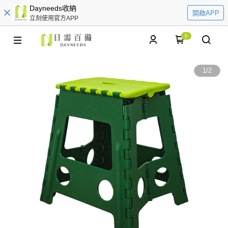
Dayneeds收納
開啟APP
立刻使用官方APP
0
1
/
2