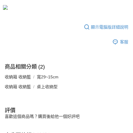
3.實際核准額度、可分期數及費用金額請依後續交易確認頁面所載為準。
宅配
4.訂單成立30分鐘內，如未前往確認交易或遇審核未通過，訂單將自動取
每筆NT$80，滿NT$599(含以上)免運費
消。如遇「轉專審核」未通過狀況，表示未達大哥付你分期系統評分，恕無
法說明評估內容。
【繳款方式說明】
顯示電腦版詳細說明
1.分期款項不併入電信帳單，「大哥付你分期」於每月結算日後寄送繳費提
醒簡訊。
2.透過簡訊連結打開帳單後，可選擇「超商條碼／台灣大直營門市／銀行轉
客服
帳／街口支付／iPASS MONEY」等通路繳費。
【注意事項】
1.本服務係由「台灣大哥大股份有限公司」（以下簡稱本公司）所提供，讓
商品相關分類 (2)
用戶於交易時，得透過本服務購買商品或服務，並由商店將買賣／分期付款
買賣價金債權讓與本公司後，依約使用本公司帳單繳交帳款。
收納箱 收納籃
2.基於同意付款使用「大哥付你分期」之契約關係目的，商店將以您的個人
寬29~15cm
資料（包含姓名、電話或地址）提供予台灣大哥大進項蒐集、處理及利用，
收納箱 收納籃
桌上收納型
由本公司與您本人進行分期帳單所需資料之確認、核對及更正。
3.完整用戶服務條款，請詳閱以下連結：
https://oppay.tw/userRule
評價
喜歡這個商品嗎？購買後給他一個好評吧