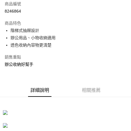
商品編號
信用卡分期付款
8246864
3 期 0 利率 每期
NT$208
21家銀行
商品特色
合作金庫商業銀行
第一商業銀行
LINE Pay
階梯式抽屜設計
華南商業銀行
彰化商業銀行
辦公用品、小物收納適用
Apple Pay
上海商業儲蓄銀行
台北富邦商業銀行
國泰世華商業銀行
兆豐國際商業銀行
透色收納內容物更清楚
街口支付
臺灣中小企業銀行
台中商業銀行
銷售重點
匯豐（台灣）商業銀行
華泰商業銀行
悠遊付
聯邦商業銀行
遠東國際商業銀行
辦公收納好幫手
元大商業銀行
永豐商業銀行
Google Pay
玉山商業銀行
星展（台灣）商業銀行
台新國際商業銀行
中國信託商業銀行
全盈+PAY
台灣樂天信用卡公司
詳細說明
相關推薦
大哥付你分期
相關說明
【大哥付你分期使用說明】
ATM付款
1.本服務由台灣大哥大提供，台灣大哥大用戶可立即使用無須另外申請。
2.付款方式選擇「大哥付你分期」，訂單成立後會自動跳轉到大哥付的交易
流程，驗證手機門號後，選擇欲分期的期數、繳款截止日，確認付款後即完
運送方式
成交易。