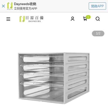
Dayneeds收納
開啟APP
立刻使用官方APP
0
1
/
2