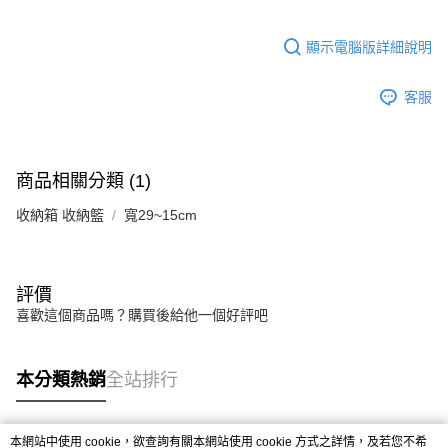
3.實際核准額度、可分期數及費用金額請依後續交易確認頁面所載為準。
宅配
4.訂單成立30分鐘內，如未前往確認交易或遇審核未通過，訂單將自動取
每筆NT$80，滿NT$599(含以上)免運費
消。如遇「轉專審核」未通過狀況，表示未達大哥付你分期系統評分，恕無
顯示電腦版詳細說明
法說明評估內容。
【繳款方式說明】
客服
1.分期款項不併入電信帳單，「大哥付你分期」於每月結算日後寄送繳費提
醒簡訊。
2.透過簡訊連結打開帳單後，可選擇「超商條碼／台灣大直營門市／銀行轉
帳／街口支付／iPASS MONEY」等通路繳費。
商品相關分類 (1)
【注意事項】
1.本服務係由「台灣大哥大股份有限公司」（以下簡稱本公司）所提供，讓
收納箱 收納籃
寬29~15cm
用戶於交易時，得透過本服務購買商品或服務，並由商店將買賣／分期付款
買賣價金債權讓與本公司後，依約使用本公司帳單繳交帳款。
2.基於同意付款使用「大哥付你分期」之契約關係目的，商店將以您的個人
資料（包含姓名、電話或地址）提供予台灣大哥大進項蒐集、處理及利用，
評價
由本公司與您本人進行分期帳單所需資料之確認、核對及更正。
3.完整用戶服務條款，請詳閱以下連結：
https://oppay.tw/userRule
喜歡這個商品嗎？購買後給他一個好評吧
本分類熱銷
全站排行
本網站中使用 cookie，欲查詢有關本網站使用 cookie 方式之詳情，及若您不希