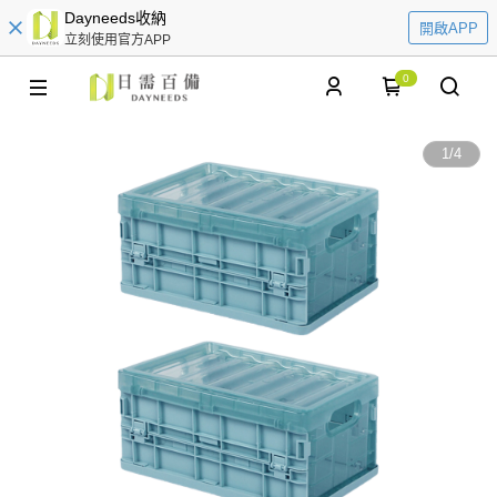
Dayneeds收納
開啟APP
立刻使用官方APP
0
1
/
4