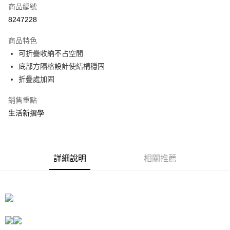
商品編號
信用卡分期付款
8247228
3 期 0 利率 每期
NT$76
21家銀行
商品特色
合作金庫商業銀行
第一商業銀行
LINE Pay
可折疊收納不占空間
華南商業銀行
彰化商業銀行
底部方隔格設計使結構穩固
Apple Pay
上海商業儲蓄銀行
台北富邦商業銀行
國泰世華商業銀行
兆豐國際商業銀行
折疊處加固
街口支付
臺灣中小企業銀行
台中商業銀行
銷售重點
匯豐（台灣）商業銀行
華泰商業銀行
悠遊付
聯邦商業銀行
遠東國際商業銀行
生活新摺學
元大商業銀行
永豐商業銀行
Google Pay
玉山商業銀行
星展（台灣）商業銀行
台新國際商業銀行
中國信託商業銀行
全盈+PAY
台灣樂天信用卡公司
詳細說明
相關推薦
大哥付你分期
相關說明
【大哥付你分期使用說明】
ATM付款
1.本服務由台灣大哥大提供，台灣大哥大用戶可立即使用無須另外申請。
2.付款方式選擇「大哥付你分期」，訂單成立後會自動跳轉到大哥付的交易
流程，驗證手機門號後，選擇欲分期的期數、繳款截止日，確認付款後即完
運送方式
成交易。