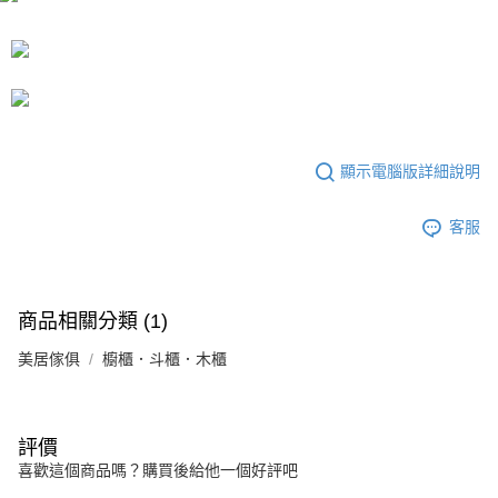
運送方式
成交易。
3.實際核准額度、可分期數及費用金額請依後續交易確認頁面所載為準。
宅配
4.訂單成立30分鐘內，如未前往確認交易或遇審核未通過，訂單將自動取
每筆NT$80，滿NT$599(含以上)免運費
消。如遇「轉專審核」未通過狀況，表示未達大哥付你分期系統評分，恕無
法說明評估內容。
【繳款方式說明】
1.分期款項不併入電信帳單，「大哥付你分期」於每月結算日後寄送繳費提
醒簡訊。
顯示電腦版詳細說明
2.透過簡訊連結打開帳單後，可選擇「超商條碼／台灣大直營門市／銀行轉
帳／街口支付／iPASS MONEY」等通路繳費。
客服
【注意事項】
1.本服務係由「台灣大哥大股份有限公司」（以下簡稱本公司）所提供，讓
用戶於交易時，得透過本服務購買商品或服務，並由商店將買賣／分期付款
買賣價金債權讓與本公司後，依約使用本公司帳單繳交帳款。
2.基於同意付款使用「大哥付你分期」之契約關係目的，商店將以您的個人
商品相關分類 (1)
資料（包含姓名、電話或地址）提供予台灣大哥大進項蒐集、處理及利用，
由本公司與您本人進行分期帳單所需資料之確認、核對及更正。
美居傢俱
櫥櫃．斗櫃．木櫃
3.完整用戶服務條款，請詳閱以下連結：
https://oppay.tw/userRule
評價
喜歡這個商品嗎？購買後給他一個好評吧