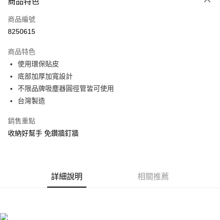
商品特色
信用卡一次付款
商品編號
信用卡分期付款
8250615
3 期 0 利率 每期
NT$226
21家銀行
商品特色
合作金庫商業銀行
第一商業銀行
LINE Pay
使用環保貼皮
華南商業銀行
彰化商業銀行
底部加厚加寬設計
Apple Pay
上海商業儲蓄銀行
台北富邦商業銀行
國泰世華商業銀行
兆豐國際商業銀行
不限品牌吸塵器圓徑管皆可使用
街口支付
臺灣中小企業銀行
台中商業銀行
台灣製造
匯豐（台灣）商業銀行
華泰商業銀行
悠遊付
聯邦商業銀行
遠東國際商業銀行
銷售重點
元大商業銀行
永豐商業銀行
Google Pay
收納好幫手 免鑽牆釘牆
玉山商業銀行
星展（台灣）商業銀行
台新國際商業銀行
中國信託商業銀行
全盈+PAY
台灣樂天信用卡公司
大哥付你分期
詳細說明
相關推薦
相關說明
【大哥付你分期使用說明】
ATM付款
1.本服務由台灣大哥大提供，台灣大哥大用戶可立即使用無須另外申請。
2.付款方式選擇「大哥付你分期」，訂單成立後會自動跳轉到大哥付的交易
流程，驗證手機門號後，選擇欲分期的期數、繳款截止日，確認付款後即完