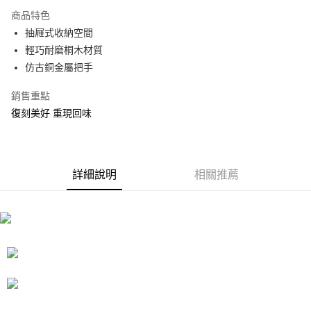
3 期 0 利率 每期
NT$560
21家銀行
商品特色
合作金庫商業銀行
第一商業銀行
LINE Pay
抽屜式收納空間
華南商業銀行
彰化商業銀行
輕巧耐磨桐木材質
Apple Pay
上海商業儲蓄銀行
台北富邦商業銀行
國泰世華商業銀行
兆豐國際商業銀行
仿古銅金屬把手
街口支付
臺灣中小企業銀行
台中商業銀行
銷售重點
匯豐（台灣）商業銀行
華泰商業銀行
悠遊付
聯邦商業銀行
遠東國際商業銀行
復刻美好 重現回味
元大商業銀行
永豐商業銀行
Google Pay
玉山商業銀行
星展（台灣）商業銀行
台新國際商業銀行
中國信託商業銀行
全盈+PAY
台灣樂天信用卡公司
詳細說明
相關推薦
大哥付你分期
相關說明
【大哥付你分期使用說明】
ATM付款
1.本服務由台灣大哥大提供，台灣大哥大用戶可立即使用無須另外申請。
2.付款方式選擇「大哥付你分期」，訂單成立後會自動跳轉到大哥付的交易
流程，驗證手機門號後，選擇欲分期的期數、繳款截止日，確認付款後即完
運送方式
成交易。
3.實際核准額度、可分期數及費用金額請依後續交易確認頁面所載為準。
宅配
4.訂單成立30分鐘內，如未前往確認交易或遇審核未通過，訂單將自動取
每筆NT$80，滿NT$599(含以上)免運費
消。如遇「轉專審核」未通過狀況，表示未達大哥付你分期系統評分，恕無