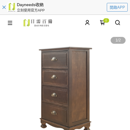
Dayneeds收納
開啟APP
立刻使用官方APP
0
1
/
2