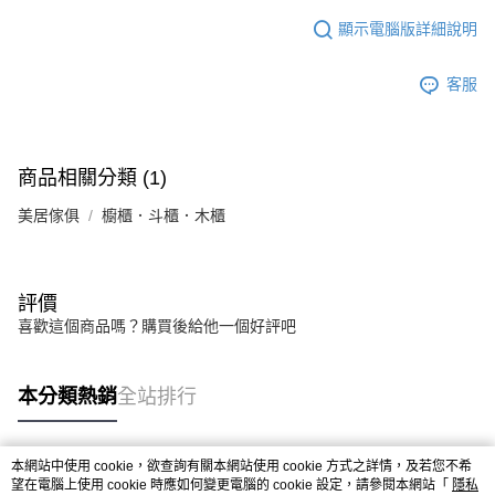
法說明評估內容。
【繳款方式說明】
顯示電腦版詳細說明
1.分期款項不併入電信帳單，「大哥付你分期」於每月結算日後寄送繳費提
醒簡訊。
2.透過簡訊連結打開帳單後，可選擇「超商條碼／台灣大直營門市／銀行轉
客服
帳／街口支付／iPASS MONEY」等通路繳費。
【注意事項】
1.本服務係由「台灣大哥大股份有限公司」（以下簡稱本公司）所提供，讓
商品相關分類 (1)
用戶於交易時，得透過本服務購買商品或服務，並由商店將買賣／分期付款
買賣價金債權讓與本公司後，依約使用本公司帳單繳交帳款。
美居傢俱
櫥櫃．斗櫃．木櫃
2.基於同意付款使用「大哥付你分期」之契約關係目的，商店將以您的個人
資料（包含姓名、電話或地址）提供予台灣大哥大進項蒐集、處理及利用，
由本公司與您本人進行分期帳單所需資料之確認、核對及更正。
3.完整用戶服務條款，請詳閱以下連結：
https://oppay.tw/userRule
評價
喜歡這個商品嗎？購買後給他一個好評吧
本分類熱銷
全站排行
本網站中使用 cookie，欲查詢有關本網站使用 cookie 方式之詳情，及若您不希
熱門標籤
望在電腦上使用 cookie 時應如何變更電腦的 cookie 設定，請參閱本網站「
隱私