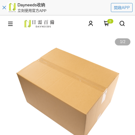
Dayneeds收納
開啟APP
立刻使用官方APP
0
1
/
2