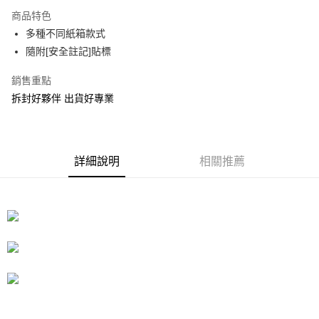
3 期 0 利率 每期
NT$168
21家銀行
商品特色
合作金庫商業銀行
第一商業銀行
LINE Pay
多種不同紙箱款式
華南商業銀行
彰化商業銀行
隨附[安全註記]貼標
Apple Pay
上海商業儲蓄銀行
台北富邦商業銀行
國泰世華商業銀行
兆豐國際商業銀行
街口支付
銷售重點
臺灣中小企業銀行
台中商業銀行
拆封好夥伴 出貨好專業
匯豐（台灣）商業銀行
華泰商業銀行
悠遊付
聯邦商業銀行
遠東國際商業銀行
元大商業銀行
永豐商業銀行
Google Pay
玉山商業銀行
星展（台灣）商業銀行
台新國際商業銀行
中國信託商業銀行
全盈+PAY
詳細說明
相關推薦
台灣樂天信用卡公司
大哥付你分期
相關說明
【大哥付你分期使用說明】
ATM付款
1.本服務由台灣大哥大提供，台灣大哥大用戶可立即使用無須另外申請。
2.付款方式選擇「大哥付你分期」，訂單成立後會自動跳轉到大哥付的交易
流程，驗證手機門號後，選擇欲分期的期數、繳款截止日，確認付款後即完
運送方式
成交易。
3.實際核准額度、可分期數及費用金額請依後續交易確認頁面所載為準。
宅配
4.訂單成立30分鐘內，如未前往確認交易或遇審核未通過，訂單將自動取
每筆NT$80，滿NT$599(含以上)免運費
消。如遇「轉專審核」未通過狀況，表示未達大哥付你分期系統評分，恕無