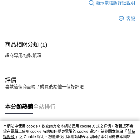
法說明評估內容。
顯示電腦版詳細說明
【繳款方式說明】
1.分期款項不併入電信帳單，「大哥付你分期」於每月結算日後寄送繳費提
醒簡訊。
客服
2.透過簡訊連結打開帳單後，可選擇「超商條碼／台灣大直營門市／銀行轉
帳／街口支付／iPASS MONEY」等通路繳費。
【注意事項】
商品相關分類 (1)
1.本服務係由「台灣大哥大股份有限公司」（以下簡稱本公司）所提供，讓
用戶於交易時，得透過本服務購買商品或服務，並由商店將買賣／分期付款
超商專用/包裝紙箱
買賣價金債權讓與本公司後，依約使用本公司帳單繳交帳款。
2.基於同意付款使用「大哥付你分期」之契約關係目的，商店將以您的個人
資料（包含姓名、電話或地址）提供予台灣大哥大進項蒐集、處理及利用，
由本公司與您本人進行分期帳單所需資料之確認、核對及更正。
評價
3.完整用戶服務條款，請詳閱以下連結：
https://oppay.tw/userRule
喜歡這個商品嗎？購買後給他一個好評吧
本分類熱銷
全站排行
本網站中使用 cookie，欲查詢有關本網站使用 cookie 方式之詳情，及若您不希
熱門標籤
望在電腦上使用 cookie 時應如何變更電腦的 cookie 設定，請參閱本網站「
隱私
權條款
」之 Cookie 聲明。您繼續使用本網站即表示您同意本公司得按本網站使