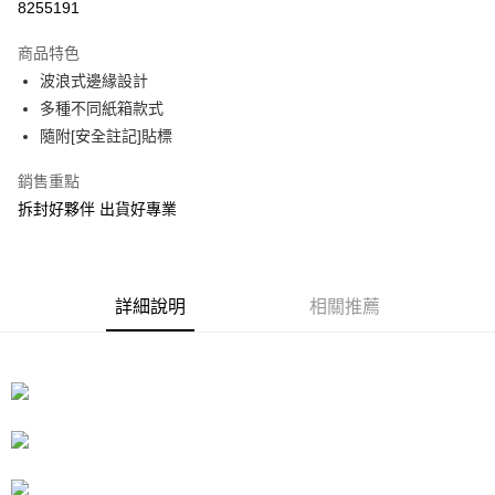
8255191
3 期 0 利率 每期
NT$203
21家銀行
商品特色
合作金庫商業銀行
第一商業銀行
LINE Pay
波浪式邊緣設計
華南商業銀行
彰化商業銀行
多種不同紙箱款式
Apple Pay
上海商業儲蓄銀行
台北富邦商業銀行
國泰世華商業銀行
兆豐國際商業銀行
隨附[安全註記]貼標
街口支付
臺灣中小企業銀行
台中商業銀行
銷售重點
匯豐（台灣）商業銀行
華泰商業銀行
悠遊付
聯邦商業銀行
遠東國際商業銀行
拆封好夥伴 出貨好專業
元大商業銀行
永豐商業銀行
Google Pay
玉山商業銀行
星展（台灣）商業銀行
台新國際商業銀行
中國信託商業銀行
全盈+PAY
台灣樂天信用卡公司
詳細說明
相關推薦
大哥付你分期
相關說明
【大哥付你分期使用說明】
ATM付款
1.本服務由台灣大哥大提供，台灣大哥大用戶可立即使用無須另外申請。
2.付款方式選擇「大哥付你分期」，訂單成立後會自動跳轉到大哥付的交易
流程，驗證手機門號後，選擇欲分期的期數、繳款截止日，確認付款後即完
運送方式
成交易。
3.實際核准額度、可分期數及費用金額請依後續交易確認頁面所載為準。
宅配
4.訂單成立30分鐘內，如未前往確認交易或遇審核未通過，訂單將自動取