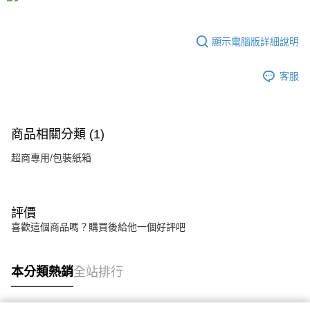
每筆NT$80，滿NT$599(含以上)免運費
消。如遇「轉專審核」未通過狀況，表示未達大哥付你分期系統評分，恕無
法說明評估內容。
【繳款方式說明】
顯示電腦版詳細說明
1.分期款項不併入電信帳單，「大哥付你分期」於每月結算日後寄送繳費提
醒簡訊。
2.透過簡訊連結打開帳單後，可選擇「超商條碼／台灣大直營門市／銀行轉
客服
帳／街口支付／iPASS MONEY」等通路繳費。
【注意事項】
1.本服務係由「台灣大哥大股份有限公司」（以下簡稱本公司）所提供，讓
商品相關分類 (1)
用戶於交易時，得透過本服務購買商品或服務，並由商店將買賣／分期付款
買賣價金債權讓與本公司後，依約使用本公司帳單繳交帳款。
超商專用/包裝紙箱
2.基於同意付款使用「大哥付你分期」之契約關係目的，商店將以您的個人
資料（包含姓名、電話或地址）提供予台灣大哥大進項蒐集、處理及利用，
由本公司與您本人進行分期帳單所需資料之確認、核對及更正。
3.完整用戶服務條款，請詳閱以下連結：
https://oppay.tw/userRule
評價
喜歡這個商品嗎？購買後給他一個好評吧
本分類熱銷
全站排行