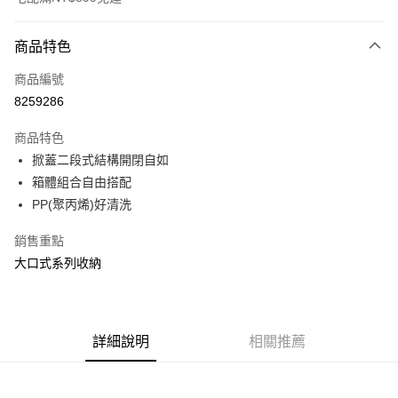
付款方式
商品特色
信用卡一次付款
商品編號
信用卡分期付款
8259286
3 期 0 利率 每期
NT$207
21家銀行
商品特色
合作金庫商業銀行
第一商業銀行
LINE Pay
掀蓋二段式結構開閉自如
華南商業銀行
彰化商業銀行
箱體組合自由搭配
Apple Pay
上海商業儲蓄銀行
台北富邦商業銀行
國泰世華商業銀行
兆豐國際商業銀行
PP(聚丙烯)好清洗
街口支付
臺灣中小企業銀行
台中商業銀行
銷售重點
匯豐（台灣）商業銀行
華泰商業銀行
悠遊付
聯邦商業銀行
遠東國際商業銀行
大口式系列收納
元大商業銀行
永豐商業銀行
Google Pay
玉山商業銀行
星展（台灣）商業銀行
台新國際商業銀行
中國信託商業銀行
全盈+PAY
台灣樂天信用卡公司
詳細說明
相關推薦
大哥付你分期
相關說明
【大哥付你分期使用說明】