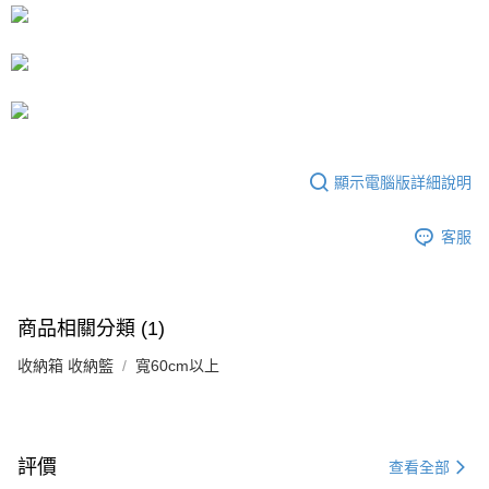
ATM付款
1.本服務由台灣大哥大提供，台灣大哥大用戶可立即使用無須另外申請。
2.付款方式選擇「大哥付你分期」，訂單成立後會自動跳轉到大哥付的交易
流程，驗證手機門號後，選擇欲分期的期數、繳款截止日，確認付款後即完
運送方式
成交易。
3.實際核准額度、可分期數及費用金額請依後續交易確認頁面所載為準。
宅配
4.訂單成立30分鐘內，如未前往確認交易或遇審核未通過，訂單將自動取
每筆NT$80，滿NT$599(含以上)免運費
消。如遇「轉專審核」未通過狀況，表示未達大哥付你分期系統評分，恕無
法說明評估內容。
【繳款方式說明】
顯示電腦版詳細說明
1.分期款項不併入電信帳單，「大哥付你分期」於每月結算日後寄送繳費提
醒簡訊。
2.透過簡訊連結打開帳單後，可選擇「超商條碼／台灣大直營門市／銀行轉
客服
帳／街口支付／iPASS MONEY」等通路繳費。
【注意事項】
1.本服務係由「台灣大哥大股份有限公司」（以下簡稱本公司）所提供，讓
商品相關分類 (1)
用戶於交易時，得透過本服務購買商品或服務，並由商店將買賣／分期付款
買賣價金債權讓與本公司後，依約使用本公司帳單繳交帳款。
收納箱 收納籃
2.基於同意付款使用「大哥付你分期」之契約關係目的，商店將以您的個人
寬60cm以上
資料（包含姓名、電話或地址）提供予台灣大哥大進項蒐集、處理及利用，
由本公司與您本人進行分期帳單所需資料之確認、核對及更正。
3.完整用戶服務條款，請詳閱以下連結：
https://oppay.tw/userRule
評價
查看全部