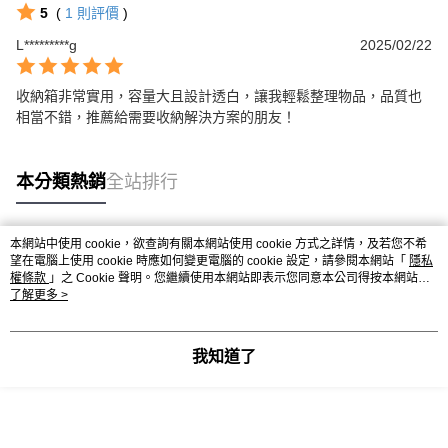
5
(
1
則評價
)
L*********g
2025/02/22
收納箱非常實用，容量大且設計透白，讓我輕鬆整理物品，品質也
相當不錯，推薦給需要收納解決方案的朋友！
本分類熱銷
全站排行
本網站中使用 cookie，欲查詢有關本網站使用 cookie 方式之詳情，及若您不希
熱門標籤
望在電腦上使用 cookie 時應如何變更電腦的 cookie 設定，請參閱本網站「
隱私
權條款
」之 Cookie 聲明。您繼續使用本網站即表示您同意本公司得按本網站使
用條款之 Cookie 聲明使用 cookie。
了解更多 >
我知道了