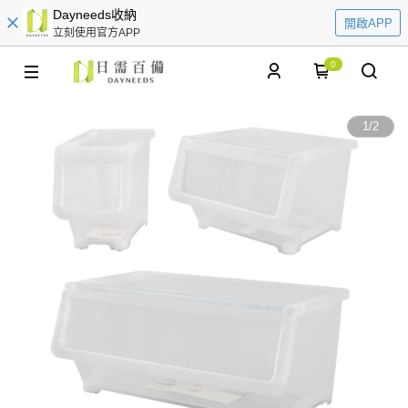
Dayneeds收納
開啟APP
立刻使用官方APP
0
1
/
2