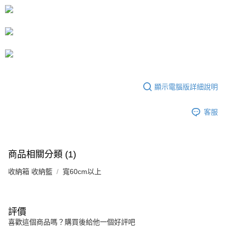
2.付款方式選擇「大哥付你分期」，訂單成立後會自動跳轉到大哥付的交易
流程，驗證手機門號後，選擇欲分期的期數、繳款截止日，確認付款後即完
運送方式
成交易。
3.實際核准額度、可分期數及費用金額請依後續交易確認頁面所載為準。
宅配
4.訂單成立30分鐘內，如未前往確認交易或遇審核未通過，訂單將自動取
每筆NT$80，滿NT$599(含以上)免運費
消。如遇「轉專審核」未通過狀況，表示未達大哥付你分期系統評分，恕無
法說明評估內容。
【繳款方式說明】
1.分期款項不併入電信帳單，「大哥付你分期」於每月結算日後寄送繳費提
醒簡訊。
顯示電腦版詳細說明
2.透過簡訊連結打開帳單後，可選擇「超商條碼／台灣大直營門市／銀行轉
帳／街口支付／iPASS MONEY」等通路繳費。
客服
【注意事項】
1.本服務係由「台灣大哥大股份有限公司」（以下簡稱本公司）所提供，讓
用戶於交易時，得透過本服務購買商品或服務，並由商店將買賣／分期付款
買賣價金債權讓與本公司後，依約使用本公司帳單繳交帳款。
商品相關分類 (1)
2.基於同意付款使用「大哥付你分期」之契約關係目的，商店將以您的個人
資料（包含姓名、電話或地址）提供予台灣大哥大進項蒐集、處理及利用，
收納箱 收納籃
寬60cm以上
由本公司與您本人進行分期帳單所需資料之確認、核對及更正。
3.完整用戶服務條款，請詳閱以下連結：
https://oppay.tw/userRule
評價
喜歡這個商品嗎？購買後給他一個好評吧