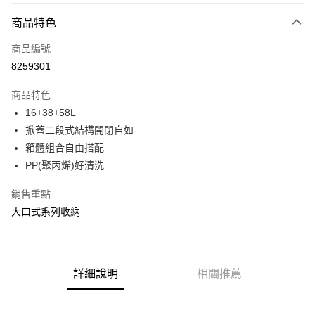
付款方式
商品特色
信用卡一次付款
商品編號
信用卡分期付款
8259301
3 期 0 利率 每期
NT$429
21家銀行
商品特色
合作金庫商業銀行
第一商業銀行
LINE Pay
16+38+58L
華南商業銀行
彰化商業銀行
掀蓋二段式結構開閉自如
Apple Pay
上海商業儲蓄銀行
台北富邦商業銀行
國泰世華商業銀行
兆豐國際商業銀行
箱體組合自由搭配
街口支付
臺灣中小企業銀行
台中商業銀行
PP(聚丙烯)好清洗
匯豐（台灣）商業銀行
華泰商業銀行
悠遊付
聯邦商業銀行
遠東國際商業銀行
銷售重點
元大商業銀行
永豐商業銀行
Google Pay
大口式系列收納
玉山商業銀行
星展（台灣）商業銀行
台新國際商業銀行
中國信託商業銀行
全盈+PAY
台灣樂天信用卡公司
大哥付你分期
詳細說明
相關推薦
相關說明
【大哥付你分期使用說明】
ATM付款
1.本服務由台灣大哥大提供，台灣大哥大用戶可立即使用無須另外申請。