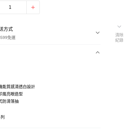
送方式
清除
599免運
紀錄
次付款
期付款
0 利率 每期
NT$511
21家銀行
機能質感清透白設計
庫商業銀行
第一商業銀行
印風亮眼造型
業銀行
彰化商業銀行
式防滑落抽
業儲蓄銀行
台北富邦商業銀行
華商業銀行
兆豐國際商業銀行
系列
小企業銀行
台中商業銀行
台灣）商業銀行
華泰商業銀行
業銀行
遠東國際商業銀行