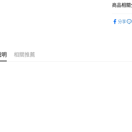
商品相關分
元大商
Google Pa
玉山商
收納箱 收
台新國
全盈+PAY
分享
台灣樂
大哥付你
相關說明
【大哥付
ATM付款
1.本服務
2.付款方
說明
相關推薦
流程，驗
完成交易
運送方式
3.實際核
4.訂單成
宅配
消。如遇
每筆NT$8
無法說明
【繳款方
1.分期款
醒簡訊。
2.透過簡
帳／街口支
【注意事
1.本服務
用戶於交