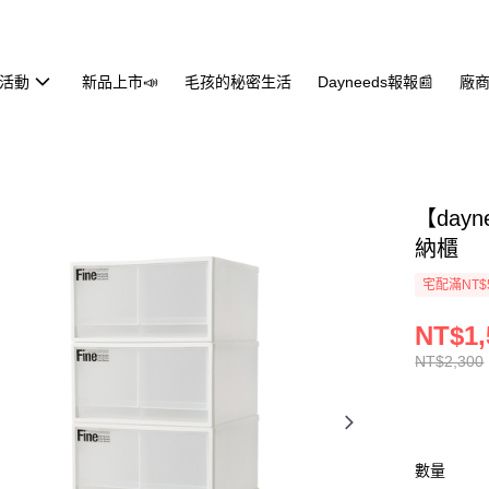
活動
新品上市📣
毛孩的秘密生活
Dayneeds報報📰
廠商
【da
納櫃
宅配滿NT$
NT$1,
NT$2,300
數量