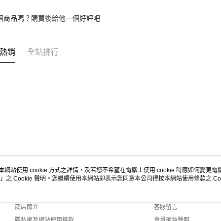
款買賣價
2.基於同
個商品嗎？購買後給他一個好評吧
資料（包
用，由本
3.完整用
熱銷
全站排行
本網站使用 cookie 方式之詳情，及若您不希望在電腦上使用 cookie 時應如何變更電腦的
」之 Cookie 聲明。您繼續使用本網站即表示您同意本公司得按本網站使用條款之 Coo
關於我們
客服資訊
品牌故事
購物說明
商店簡介
客服留言
隱私權及網站使用條款
會員權益聲明