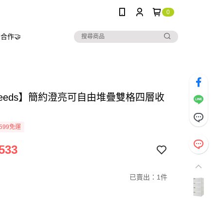
0
合作🤝
yneeds】簡約澄亮可自由堆疊雙格四層收
599免運
533
已賣出：1件