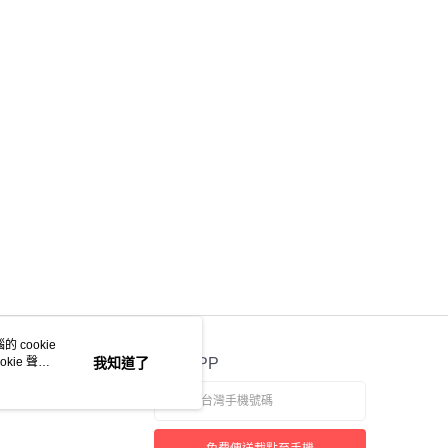
金債權讓與本公司後，依約使用本公司帳單繳交帳款。
意付款使用「大哥付你分期」之契約關係目的，商店將以您的個人
含姓名、電話或地址）提供予台灣大哥大進項蒐集、處理及利
公司與您本人進行分期帳單所需資料之確認、核對及更正。
戶服務條款，請詳閱以下連結：
https://oppay.tw/userRule
 cookie
kie 聲明
我知道了
官方APP