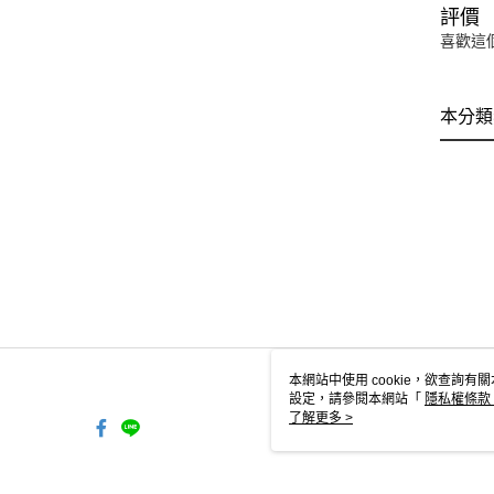
評價
喜歡這
本分類
本網站中使用 cookie，欲查詢有關
設定，請參閱本網站「
隱私權條款
使用 cookie。
了解更多 >