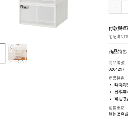
付款與運
宅配滿NT$
付款方式
商品特色
信用卡一
商品編號
8264297
信用卡分
商品特色
3 期 
時尚高
合作金
日本無
LINE Pay
華南商
可抽取
Apple Pay
上海商
銷售重點
國泰世
街口支付
簡約澄亮
臺灣中
匯豐（
悠遊付
聯邦商