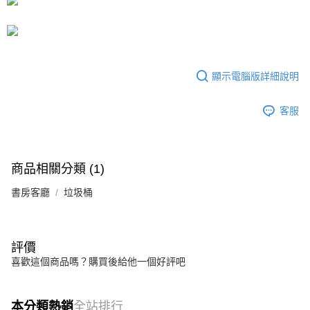
每筆NT$80，滿NT$599(含以上)免運費
消。如遇「轉專審核」未通過狀況，表示未達大哥付你分期系統評分，恕無
法說明評估內容。
【繳款方式說明】
1.分期款項不併入電信帳單，「大哥付你分期」於每月結算日後寄送繳費提
醒簡訊。
2.透過簡訊連結打開帳單後，可選擇「超商條碼／台灣大直營門市／銀行轉
顯示電腦版詳細說明
帳／街口支付／iPASS MONEY」等通路繳費。
【注意事項】
客服
1.本服務係由「台灣大哥大股份有限公司」（以下簡稱本公司）所提供，讓
用戶於交易時，得透過本服務購買商品或服務，並由商店將買賣／分期付款
買賣價金債權讓與本公司後，依約使用本公司帳單繳交帳款。
2.基於同意付款使用「大哥付你分期」之契約關係目的，商店將以您的個人
商品相關分類 (1)
資料（包含姓名、電話或地址）提供予台灣大哥大進項蒐集、處理及利用，
由本公司與您本人進行分期帳單所需資料之確認、核對及更正。
書房客廳
垃圾桶
3.完整用戶服務條款，請詳閱以下連結：
https://oppay.tw/userRule
評價
喜歡這個商品嗎？購買後給他一個好評吧
本分類熱銷
全站排行