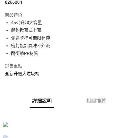
8266884
3 期 0 利率 每期
NT$196
21家銀行
商品特色
合作金庫商業銀行
第一商業銀行
LINE Pay
45公升超大容量
華南商業銀行
彰化商業銀行
簡約掀蓋式上蓋
Apple Pay
上海商業儲蓄銀行
台北富邦商業銀行
國泰世華商業銀行
兆豐國際商業銀行
側邊卡榫可無限延伸
街口支付
臺灣中小企業銀行
台中商業銀行
密封設計異味不外流
匯豐（台灣）商業銀行
華泰商業銀行
耐衝擊PP材質
悠遊付
聯邦商業銀行
遠東國際商業銀行
元大商業銀行
永豐商業銀行
Google Pay
銷售重點
玉山商業銀行
星展（台灣）商業銀行
全新升級大垃圾桶
台新國際商業銀行
中國信託商業銀行
全盈+PAY
台灣樂天信用卡公司
大哥付你分期
相關說明
詳細說明
相關推薦
【大哥付你分期使用說明】
ATM付款
1.本服務由台灣大哥大提供，台灣大哥大用戶可立即使用無須另外申請。
2.付款方式選擇「大哥付你分期」，訂單成立後會自動跳轉到大哥付的交易
流程，驗證手機門號後，選擇欲分期的期數、繳款截止日，確認付款後即完
運送方式
成交易。
3.實際核准額度、可分期數及費用金額請依後續交易確認頁面所載為準。
宅配
4.訂單成立30分鐘內，如未前往確認交易或遇審核未通過，訂單將自動取