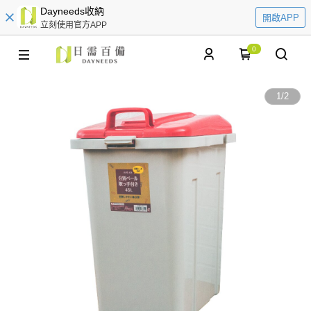
Dayneeds收納
開啟APP
立刻使用官方APP
0
1
/
2