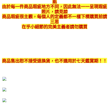
能
3.實際核准額度、可分期數及費用金額請依後續交易確認頁面所載為準。
宅配
由於每一件商品瑕疵地方不同，因此無法一一呈現瑕疵
4.訂單成立30分鐘內，如未前往確認交易或遇審核未通過，訂單將自動取
每筆NT$80，滿NT$599(含以上)免運費
消。如遇「轉專審核」未通過狀況，表示未達大哥付你分期系統評分，恕無
照片，請見諒
法說明評估內容。
商品瑕疵很主觀，每個人的定義都不一樣下標購買前請
【繳款方式說明】
三思
1.分期款項不併入電信帳單，「大哥付你分期」於每月結算日後寄送繳費提
在乎小細節的完美主義者請勿購買
醒簡訊。
2.透過簡訊連結打開帳單後，可選擇「超商條碼／台灣大直營門市／銀行轉
帳／街口支付／iPASS MONEY」等通路繳費。
【注意事項】
1.本服務係由「台灣大哥大股份有限公司」（以下簡稱本公司）所提供，讓
用戶於交易時，得透過本服務購買商品或服務，並由商店將買賣／分期付款
買賣價金債權讓與本公司後，依約使用本公司帳單繳交帳款。
商品售出恕不接受退換貨，也不適用於七天鑑賞期！！
2.基於同意付款使用「大哥付你分期」之契約關係目的，商店將以您的個人
資料（包含姓名、電話或地址）提供予台灣大哥大進項蒐集、處理及利用，
由本公司與您本人進行分期帳單所需資料之確認、核對及更正。
3.完整用戶服務條款，請詳閱以下連結：
https://oppay.tw/userRule