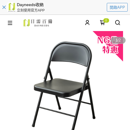
Dayneeds收納
開啟APP
立刻使用官方APP
0
1
/
2