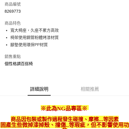
商品編號
信用卡分期付款
8269773
3 期 0 利率 每期
NT$130
21家銀行
商品特色
合作金庫商業銀行
第一商業銀行
LINE Pay
寬大椅座，久座不累方高效
華南商業銀行
彰化商業銀行
椅架使用鋼管粉體烤漆材質
Apple Pay
上海商業儲蓄銀行
台北富邦商業銀行
國泰世華商業銀行
兆豐國際商業銀行
腳墊使用環保PP材質
街口支付
臺灣中小企業銀行
台中商業銀行
銷售重點
匯豐（台灣）商業銀行
華泰商業銀行
悠遊付
聯邦商業銀行
遠東國際商業銀行
個性格調百搭椅
元大商業銀行
永豐商業銀行
Google Pay
玉山商業銀行
星展（台灣）商業銀行
台新國際商業銀行
中國信託商業銀行
全盈+PAY
台灣樂天信用卡公司
詳細說明
相關推薦
大哥付你分期
相關說明
【大哥付你分期使用說明】
※此為NG品專區
※
ATM付款
1.本服務由台灣大哥大提供，台灣大哥大用戶可立即使用無須另外申請。
2.付款方式選擇「大哥付你分期」，訂單成立後會自動跳轉到大哥付的交易
商品因包裝或製作過程發生碰撞、摩擦...等因素
流程，驗證手機門號後，選擇欲分期的期數、繳款截止日，確認付款後即完
運送方式
固產生些微掉漆掉殼、撞傷..等瑕疵
，
但不影響使用功
成交易。