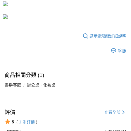
宅配
4.訂單成立30分鐘內，如未前往確認交易或遇審核未通過，訂單將自動取
每筆NT$80，滿NT$599(含以上)免運費
消。如遇「轉專審核」未通過狀況，表示未達大哥付你分期系統評分，恕無
法說明評估內容。
【繳款方式說明】
1.分期款項不併入電信帳單，「大哥付你分期」於每月結算日後寄送繳費提
醒簡訊。
2.透過簡訊連結打開帳單後，可選擇「超商條碼／台灣大直營門市／銀行轉
顯示電腦版詳細說明
帳／街口支付／iPASS MONEY」等通路繳費。
客服
【注意事項】
1.本服務係由「台灣大哥大股份有限公司」（以下簡稱本公司）所提供，讓
用戶於交易時，得透過本服務購買商品或服務，並由商店將買賣／分期付款
買賣價金債權讓與本公司後，依約使用本公司帳單繳交帳款。
2.基於同意付款使用「大哥付你分期」之契約關係目的，商店將以您的個人
商品相關分類 (1)
資料（包含姓名、電話或地址）提供予台灣大哥大進項蒐集、處理及利用，
由本公司與您本人進行分期帳單所需資料之確認、核對及更正。
書房客廳
辦公桌．化妝桌
3.完整用戶服務條款，請詳閱以下連結：
https://oppay.tw/userRule
評價
查看全部
5
(
1
則評價
)