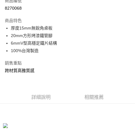
商品編號
信用卡分期付款
8270068
3 期 0 利率 每期
NT$216
21家銀行
商品特色
合作金庫商業銀行
第一商業銀行
LINE Pay
厚度15mm無銳角桌板
華南商業銀行
彰化商業銀行
20mm方形烤漆鐵管腳
Apple Pay
上海商業儲蓄銀行
台北富邦商業銀行
國泰世華商業銀行
兆豐國際商業銀行
6mmV型高穩定鐵片結構
街口支付
臺灣中小企業銀行
台中商業銀行
100%台灣製造
匯豐（台灣）商業銀行
華泰商業銀行
悠遊付
聯邦商業銀行
遠東國際商業銀行
銷售重點
元大商業銀行
永豐商業銀行
Google Pay
跨材質高雅質感
玉山商業銀行
星展（台灣）商業銀行
台新國際商業銀行
中國信託商業銀行
全盈+PAY
台灣樂天信用卡公司
大哥付你分期
詳細說明
相關推薦
相關說明
【大哥付你分期使用說明】
ATM付款
1.本服務由台灣大哥大提供，台灣大哥大用戶可立即使用無須另外申請。
2.付款方式選擇「大哥付你分期」，訂單成立後會自動跳轉到大哥付的交易
流程，驗證手機門號後，選擇欲分期的期數、繳款截止日，確認付款後即完
運送方式
成交易。
3.實際核准額度、可分期數及費用金額請依後續交易確認頁面所載為準。