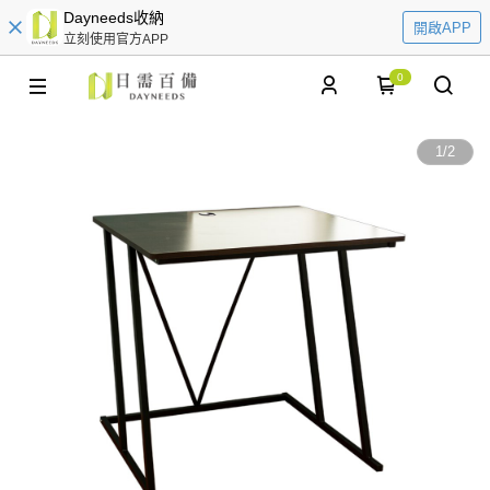
Dayneeds收納
開啟APP
立刻使用官方APP
0
1
/
2