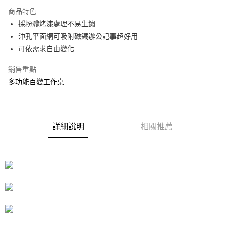
3 期 0 利率 每期
NT$631
21家銀行
商品特色
合作金庫商業銀行
第一商業銀行
LINE Pay
採粉體烤漆處理不易生鏽
華南商業銀行
彰化商業銀行
沖孔平面網可吸附磁鐵辦公記事超好用
Apple Pay
上海商業儲蓄銀行
台北富邦商業銀行
國泰世華商業銀行
兆豐國際商業銀行
可依需求自由變化
街口支付
臺灣中小企業銀行
台中商業銀行
銷售重點
匯豐（台灣）商業銀行
華泰商業銀行
悠遊付
聯邦商業銀行
遠東國際商業銀行
多功能百變工作桌
元大商業銀行
永豐商業銀行
Google Pay
玉山商業銀行
星展（台灣）商業銀行
台新國際商業銀行
中國信託商業銀行
全盈+PAY
台灣樂天信用卡公司
詳細說明
相關推薦
大哥付你分期
相關說明
【大哥付你分期使用說明】
ATM付款
1.本服務由台灣大哥大提供，台灣大哥大用戶可立即使用無須另外申請。
2.付款方式選擇「大哥付你分期」，訂單成立後會自動跳轉到大哥付的交易
流程，驗證手機門號後，選擇欲分期的期數、繳款截止日，確認付款後即完
運送方式
成交易。
3.實際核准額度、可分期數及費用金額請依後續交易確認頁面所載為準。
宅配
4.訂單成立30分鐘內，如未前往確認交易或遇審核未通過，訂單將自動取
每筆NT$80，滿NT$599(含以上)免運費
消。如遇「轉專審核」未通過狀況，表示未達大哥付你分期系統評分，恕無