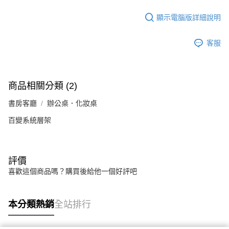
法說明評估內容。
【繳款方式說明】
顯示電腦版詳細說明
1.分期款項不併入電信帳單，「大哥付你分期」於每月結算日後寄送繳費提
醒簡訊。
2.透過簡訊連結打開帳單後，可選擇「超商條碼／台灣大直營門市／銀行轉
客服
帳／街口支付／iPASS MONEY」等通路繳費。
【注意事項】
1.本服務係由「台灣大哥大股份有限公司」（以下簡稱本公司）所提供，讓
商品相關分類 (2)
用戶於交易時，得透過本服務購買商品或服務，並由商店將買賣／分期付款
買賣價金債權讓與本公司後，依約使用本公司帳單繳交帳款。
書房客廳
2.基於同意付款使用「大哥付你分期」之契約關係目的，商店將以您的個人
辦公桌．化妝桌
資料（包含姓名、電話或地址）提供予台灣大哥大進項蒐集、處理及利用，
百變系統層架
由本公司與您本人進行分期帳單所需資料之確認、核對及更正。
3.完整用戶服務條款，請詳閱以下連結：
https://oppay.tw/userRule
評價
喜歡這個商品嗎？購買後給他一個好評吧
本分類熱銷
全站排行