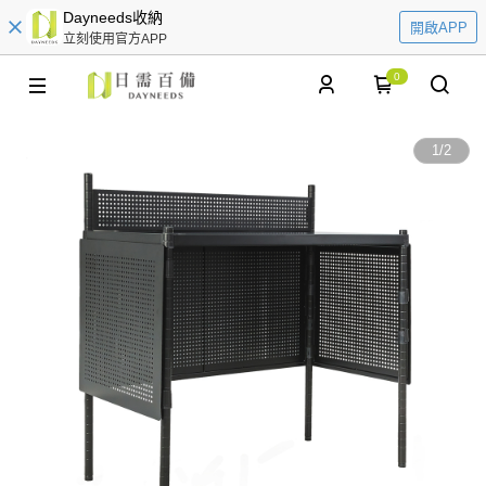
Dayneeds收納
開啟APP
立刻使用官方APP
0
1
/
2