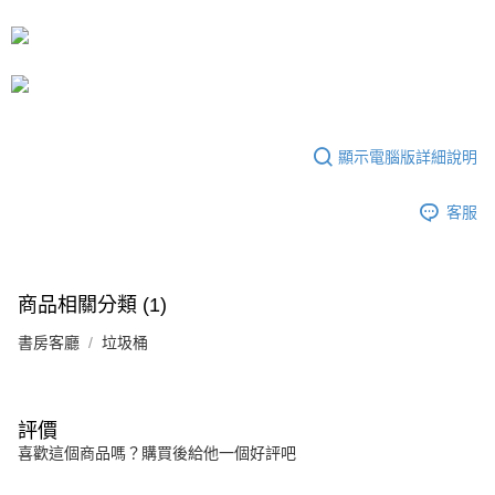
運送方式
成交易。
3.實際核准額度、可分期數及費用金額請依後續交易確認頁面所載為準。
宅配
4.訂單成立30分鐘內，如未前往確認交易或遇審核未通過，訂單將自動取
每筆NT$80，滿NT$599(含以上)免運費
消。如遇「轉專審核」未通過狀況，表示未達大哥付你分期系統評分，恕無
法說明評估內容。
【繳款方式說明】
1.分期款項不併入電信帳單，「大哥付你分期」於每月結算日後寄送繳費提
醒簡訊。
顯示電腦版詳細說明
2.透過簡訊連結打開帳單後，可選擇「超商條碼／台灣大直營門市／銀行轉
帳／街口支付／iPASS MONEY」等通路繳費。
客服
【注意事項】
1.本服務係由「台灣大哥大股份有限公司」（以下簡稱本公司）所提供，讓
用戶於交易時，得透過本服務購買商品或服務，並由商店將買賣／分期付款
買賣價金債權讓與本公司後，依約使用本公司帳單繳交帳款。
商品相關分類 (1)
2.基於同意付款使用「大哥付你分期」之契約關係目的，商店將以您的個人
資料（包含姓名、電話或地址）提供予台灣大哥大進項蒐集、處理及利用，
書房客廳
垃圾桶
由本公司與您本人進行分期帳單所需資料之確認、核對及更正。
3.完整用戶服務條款，請詳閱以下連結：
https://oppay.tw/userRule
評價
喜歡這個商品嗎？購買後給他一個好評吧