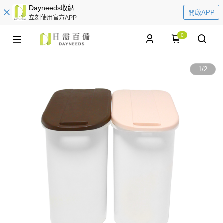
Dayneeds收納
開啟APP
立刻使用官方APP
0
1
/
2