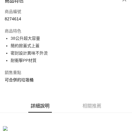
商品特色
信用卡一次付款
商品編號
信用卡分期付款
8274614
3 期 0 利率 每期
NT$99
21家銀行
商品特色
合作金庫商業銀行
第一商業銀行
LINE Pay
38公升超大容量
華南商業銀行
彰化商業銀行
簡約掀蓋式上蓋
Apple Pay
上海商業儲蓄銀行
台北富邦商業銀行
國泰世華商業銀行
兆豐國際商業銀行
密封設計異味不外流
街口支付
臺灣中小企業銀行
台中商業銀行
耐衝擊PP材質
匯豐（台灣）商業銀行
華泰商業銀行
悠遊付
聯邦商業銀行
遠東國際商業銀行
銷售重點
元大商業銀行
永豐商業銀行
Google Pay
可合併的垃圾桶
玉山商業銀行
星展（台灣）商業銀行
台新國際商業銀行
中國信託商業銀行
全盈+PAY
台灣樂天信用卡公司
大哥付你分期
詳細說明
相關推薦
相關說明
【大哥付你分期使用說明】
ATM付款
1.本服務由台灣大哥大提供，台灣大哥大用戶可立即使用無須另外申請。
2.付款方式選擇「大哥付你分期」，訂單成立後會自動跳轉到大哥付的交易
流程，驗證手機門號後，選擇欲分期的期數、繳款截止日，確認付款後即完