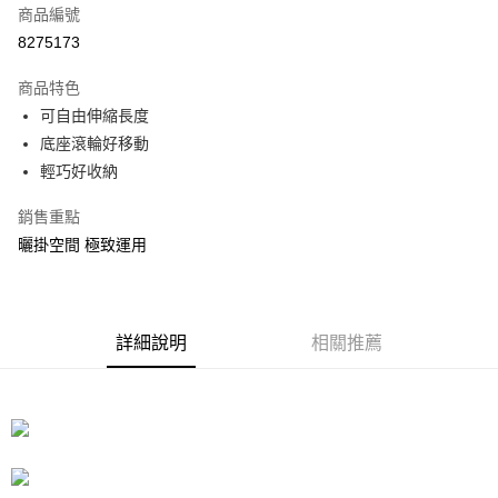
商品編號
信用卡分期付款
8275173
3 期 0 利率 每期
NT$233
21家銀行
商品特色
合作金庫商業銀行
第一商業銀行
LINE Pay
可自由伸縮長度
華南商業銀行
彰化商業銀行
底座滾輪好移動
Apple Pay
上海商業儲蓄銀行
台北富邦商業銀行
國泰世華商業銀行
兆豐國際商業銀行
輕巧好收納
街口支付
臺灣中小企業銀行
台中商業銀行
銷售重點
匯豐（台灣）商業銀行
華泰商業銀行
悠遊付
聯邦商業銀行
遠東國際商業銀行
曬掛空間 極致運用
元大商業銀行
永豐商業銀行
Google Pay
玉山商業銀行
星展（台灣）商業銀行
台新國際商業銀行
中國信託商業銀行
全盈+PAY
台灣樂天信用卡公司
詳細說明
相關推薦
大哥付你分期
相關說明
【大哥付你分期使用說明】
ATM付款
1.本服務由台灣大哥大提供，台灣大哥大用戶可立即使用無須另外申請。
2.付款方式選擇「大哥付你分期」，訂單成立後會自動跳轉到大哥付的交易
流程，驗證手機門號後，選擇欲分期的期數、繳款截止日，確認付款後即完
運送方式
成交易。