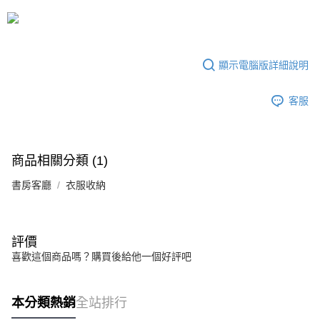
3.實際核准額度、可分期數及費用金額請依後續交易確認頁面所載為準。
宅配
4.訂單成立30分鐘內，如未前往確認交易或遇審核未通過，訂單將自動取
每筆NT$80，滿NT$599(含以上)免運費
消。如遇「轉專審核」未通過狀況，表示未達大哥付你分期系統評分，恕無
法說明評估內容。
【繳款方式說明】
顯示電腦版詳細說明
1.分期款項不併入電信帳單，「大哥付你分期」於每月結算日後寄送繳費提
醒簡訊。
2.透過簡訊連結打開帳單後，可選擇「超商條碼／台灣大直營門市／銀行轉
客服
帳／街口支付／iPASS MONEY」等通路繳費。
【注意事項】
1.本服務係由「台灣大哥大股份有限公司」（以下簡稱本公司）所提供，讓
商品相關分類 (1)
用戶於交易時，得透過本服務購買商品或服務，並由商店將買賣／分期付款
買賣價金債權讓與本公司後，依約使用本公司帳單繳交帳款。
書房客廳
2.基於同意付款使用「大哥付你分期」之契約關係目的，商店將以您的個人
衣服收納
資料（包含姓名、電話或地址）提供予台灣大哥大進項蒐集、處理及利用，
由本公司與您本人進行分期帳單所需資料之確認、核對及更正。
3.完整用戶服務條款，請詳閱以下連結：
https://oppay.tw/userRule
評價
喜歡這個商品嗎？購買後給他一個好評吧
本分類熱銷
全站排行