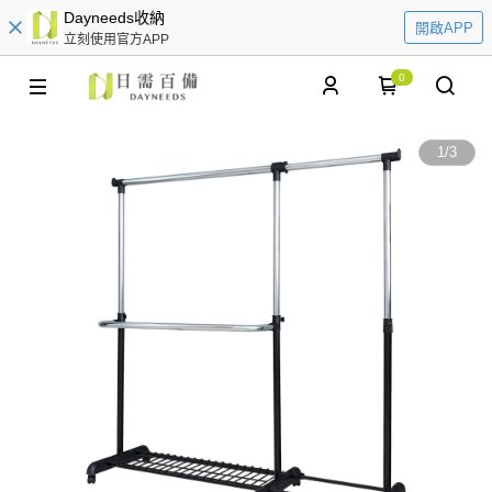
Dayneeds收納
開啟APP
立刻使用官方APP
0
1
/
3