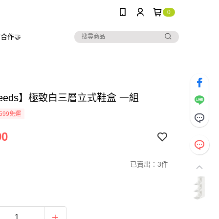
0
合作🤝
needs】極致白三層立式鞋盒 一組
599免運
90
已賣出：3件