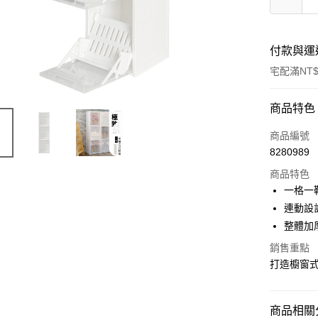
付款與運
宅配滿NT$
付款方式
商品特色
信用卡一
商品編號
8280989
信用卡分
商品特色
3 期 
一格一
合作金
連動設
LINE Pay
華南商
整體加
Apple Pay
上海商
銷售重點
國泰世
街口支付
打造櫥窗
臺灣中
匯豐（
悠遊付
聯邦商
商品相關分
元大商
Google Pa