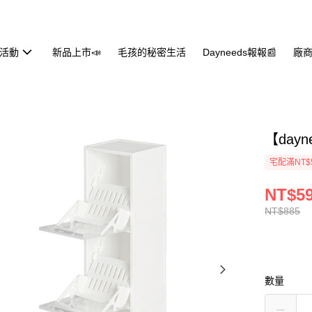
活動
新品上市📣
毛孩的秘密生活
Dayneeds報報📰
廠商
【day
宅配滿NT$
NT$5
NT$885
數量