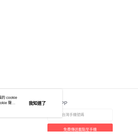
意付款使用「大哥付你分期」之契約關係目的，商店將以您的個人
含姓名、電話或地址）提供予台灣大哥大進項蒐集、處理及利
公司與您本人進行分期帳單所需資料之確認、核對及更正。
戶服務條款，請詳閱以下連結：
https://oppay.tw/userRule
 cookie
kie 聲明
我知道了
官方APP
免費傳送載點至手機