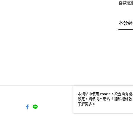
喜歡這
本分類
本網站中使用 cookie，欲查詢有關
設定，請參閱本網站「
隱私權條款
使用 cookie。
了解更多 >