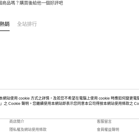
2.基於同
個商品嗎？購買後給他一個好評吧
資料（包
用，由本
3.完整用
熱銷
全站排行
本網站使用 cookie 方式之詳情，及若您不希望在電腦上使用 cookie 時應如何變更電腦的
」之 Cookie 聲明。您繼續使用本網站即表示您同意本公司得按本網站使用條款之 Coo
關於我們
客服資訊
品牌故事
購物說明
商店簡介
客服留言
隱私權及網站使用條款
會員權益聲明
聯絡我們