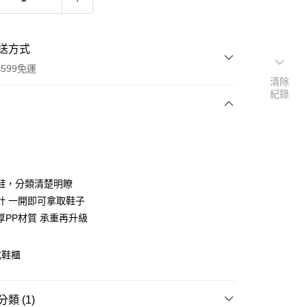
送方式
599免運
清除
紀錄
次付款
期付款
0 利率 每期
NT$196
21家銀行
鞋，分類清楚明瞭
庫商業銀行
第一商業銀行
計 一開即可拿取鞋子
業銀行
彰化商業銀行
厚PP材質 承重再升級
業儲蓄銀行
台北富邦商業銀行
華商業銀行
兆豐國際商業銀行
式鞋櫃
小企業銀行
台中商業銀行
台灣）商業銀行
華泰商業銀行
業銀行
遠東國際商業銀行
類 (1)
業銀行
永豐商業銀行
y